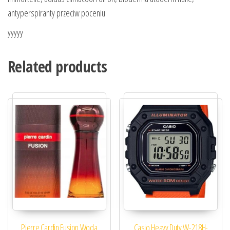
antyperspiranty przeciw poceniu
yyyyy
Related products
Pierre Cardin Fusion Woda
Casio Heavy Duty W-218H-