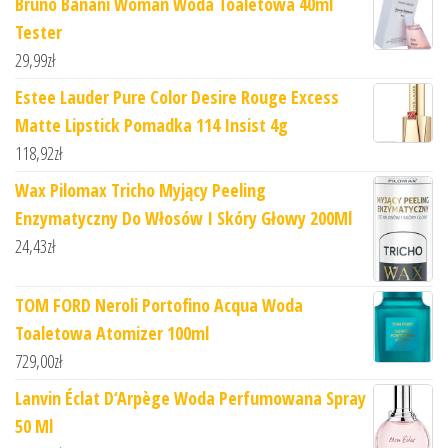
Bruno Banani Woman Woda Toaletowa 40ml
Tester
29,99
zł
Estee Lauder Pure Color Desire Rouge Excess
Matte Lipstick Pomadka 114 Insist 4g
118,92
zł
Wax Pilomax Tricho Myjący Peeling
Enzymatyczny Do Włosów I Skóry Głowy 200Ml
24,43
zł
TOM FORD Neroli Portofino Acqua Woda
Toaletowa Atomizer 100ml
729,00
zł
Lanvin Éclat D‘Arpège Woda Perfumowana Spray
50 Ml