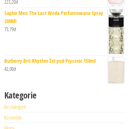
223,20
zł
Saphir Men The Last Woda Perfumowana Spray
200Ml
73,79
zł
Burberry Brit Rhythm Żel pod Prysznic 150ml
42,00
zł
Kategorie
Bez kategorii
Kosmetyki
Moda