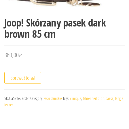
Joop! Skórzany pasek dark
brown 85 cm
360,00
zł
Sprawdź teraz!
SKU:
a58ffe2ecd8f
Category:
Paski damskie
Tags:
clinique
,
fahrenheit dior
,
paese
,
tangle
teezer