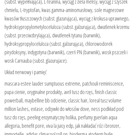
(subst. wypełniająca), L-teanina, wyciąg z ziela melisy, wyciąg z szyszek
chmielu, L-tryptofan, kwas gamma-aminomasłowy, sole magnezowe
kwasów tłuszczowych (subst. glazurująca), wyciąg z krokusa uprawnego,
hydroksypropylometyloceluloza (subst. galzurująca), dwutlenek krzemu
(subst. przeciwzbrylająca), dwutlenek tytanu (barwnik),
hydroksypropyloceluloza (subst. galzurująca), chlorowodorek
pirydoksyny, indygotyna (barwnik), czerń PN (barwnik), wosk pszczeli i
wosk Carnauba (subst. glazurujace).
Układ nerwowy i pamięć
mascara estee lauder sumptuous extreme, patchouli reminiscence,
pupa cienie, oryginalne produkty, avril tusz do rzęs, finish classic
powerball, maybelline bb odcienie, classic hair, loreal tusz volume
million lashes, extase, odżywki do włosów dove, ness podkład pod
tusz do rzęs, peeling enzymatyczny holika, perfumy guerlain aqua
allegoria, benefit pore, viva la juicy edp, jak nakładać róż i bronzer,
immortelle, adidas climacool roll on, bioderma atoderm huile,