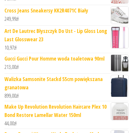
Cross Jeans Sneakersy KK2R4071C Biały
249,99
zł
Art De Lautrec Błyszczyk Do Ust - Lip Gloss Long
Last Glosswear 23
10,97
zł
Gucci Gucci Pour Homme woda toaletowa 90ml
213,00
zł
Walizka Samsonite Stackd 55cm powiększana
granatowa
899,00
zł
Make Up Revolution Revolution Haircare Plex 10
Bond Restore Lamellar Water 150ml
44,00
zł