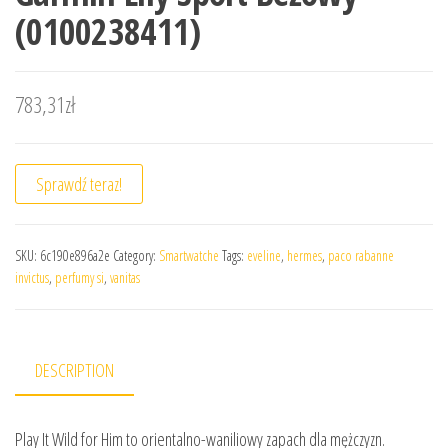
(0100238411)
783,31
zł
Sprawdź teraz!
SKU:
6c190e896a2e
Category:
Smartwatche
Tags:
eveline
,
hermes
,
paco rabanne
invictus
,
perfumy si
,
vanitas
DESCRIPTION
Play It Wild for Him to orientalno-waniliowy zapach dla mężczyzn.