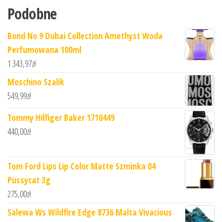
Podobne
Bond No 9 Dubai Collection Amethyst Woda
Perfumowana 100ml
1 343,97
zł
Moschino Szalik
549,99
zł
Tommy Hilfiger Baker 1710449
440,00
zł
Tom Ford Lips Lip Color Matte Szminka 04
Pussycat 3g
275,00
zł
Salewa Ws Wildfire Edge 8736 Malta Vivacious