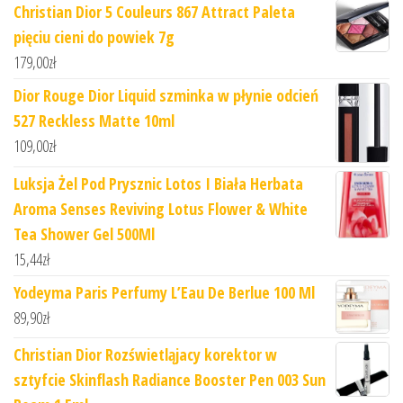
Christian Dior 5 Couleurs 867 Attract Paleta
pięciu cieni do powiek 7g
179,00
zł
Dior Rouge Dior Liquid szminka w płynie odcień
527 Reckless Matte 10ml
109,00
zł
Luksja Żel Pod Prysznic Lotos I Biała Herbata
Aroma Senses Reviving Lotus Flower & White
Tea Shower Gel 500Ml
15,44
zł
Yodeyma Paris Perfumy L’Eau De Berlue 100 Ml
89,90
zł
Christian Dior Rozświetląjacy korektor w
sztyfcie Skinflash Radiance Booster Pen 003 Sun