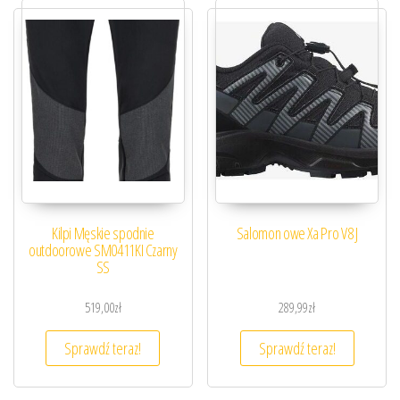
Kilpi Męskie spodnie
Salomon owe Xa Pro V8 J
outdoorowe SM0411KI Czarny
SS
519,00
zł
289,99
zł
Sprawdź teraz!
Sprawdź teraz!