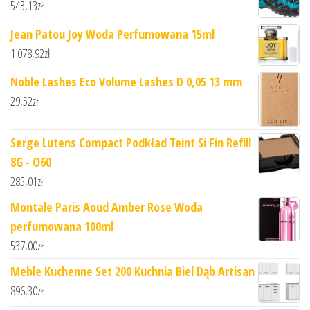
543,13
zł
Jean Patou Joy Woda Perfumowana 15ml
1 078,92
zł
Noble Lashes Eco Volume Lashes D 0,05 13 mm
29,52
zł
Serge Lutens Compact Podkład Teint Si Fin Refill
8G - O60
285,01
zł
Montale Paris Aoud Amber Rose Woda
perfumowana 100ml
537,00
zł
Meble Kuchenne Set 200 Kuchnia Biel Dąb Artisan
896,30
zł