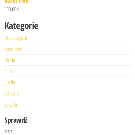
Beam 1.5ml
133,00
zł
Kategorie
Bez kategorii
Kosmetyki
Moda
Ślub
uroda
Zdrowie
Zegarki
Sprawdź
zzzzz