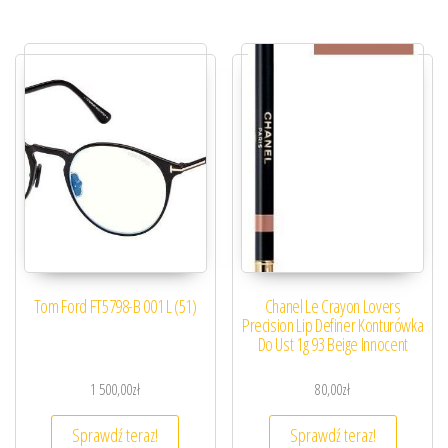
Tom Ford FT5798-B 001 L (51)
Chanel Le Crayon Lovers
Precision Lip Definer Konturówka
Do Ust 1g 93 Beige Innocent
1 500,00
zł
80,00
zł
Sprawdź teraz!
Sprawdź teraz!