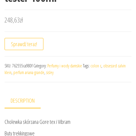
248,63
zł
Sprawdź teraz!
SKU:
762555ca980f
Category:
Perfumy i wody damskie
Tags:
colon c
,
obsessed calvin
klein
,
perfum ariana grande
,
sisley
DESCRIPTION
Cholewka skórzana Gore tex i Vibram
Buty trekkingowe