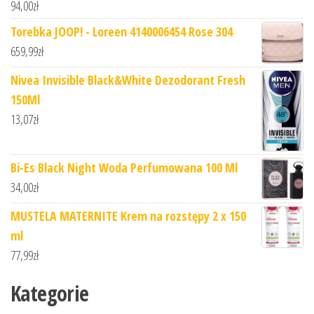
94,00
zł
Torebka JOOP! - Loreen 4140006454 Rose 304
659,99
zł
Nivea Invisible Black&White Dezodorant Fresh
150Ml
13,07
zł
Bi-Es Black Night Woda Perfumowana 100 Ml
34,00
zł
MUSTELA MATERNITE Krem na rozstępy 2 x 150
ml
77,99
zł
Kategorie