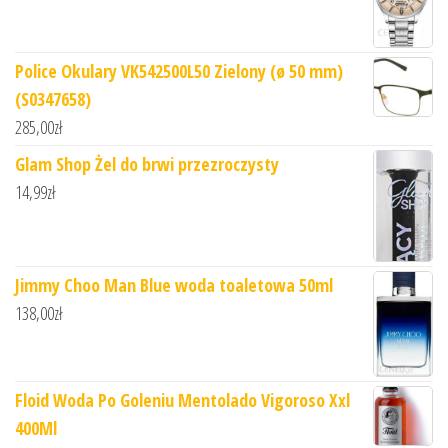
Police Okulary VK542500L50 Zielony (ø 50 mm)
(S0347658)
285,00
zł
Glam Shop Żel do brwi przezroczysty
14,99
zł
Jimmy Choo Man Blue woda toaletowa 50ml
138,00
zł
Floid Woda Po Goleniu Mentolado Vigoroso Xxl
400Ml