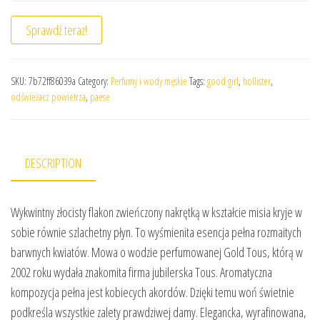
Sprawdź teraz!
SKU:
7b72ff86039a
Category:
Perfumy i wody męskie
Tags:
good girl
,
hollister
,
odświeżacz powietrza
,
paese
DESCRIPTION
Wykwintny złocisty flakon zwieńczony nakrętką w kształcie misia kryje w
sobie równie szlachetny płyn. To wyśmienita esencja pełna rozmaitych
barwnych kwiatów. Mowa o wodzie perfumowanej Gold Tous, którą w
2002 roku wydała znakomita firma jubilerska Tous. Aromatyczna
kompozycja pełna jest kobiecych akordów. Dzięki temu woń świetnie
podkreśla wszystkie zalety prawdziwej damy. Elegancka, wyrafinowana,