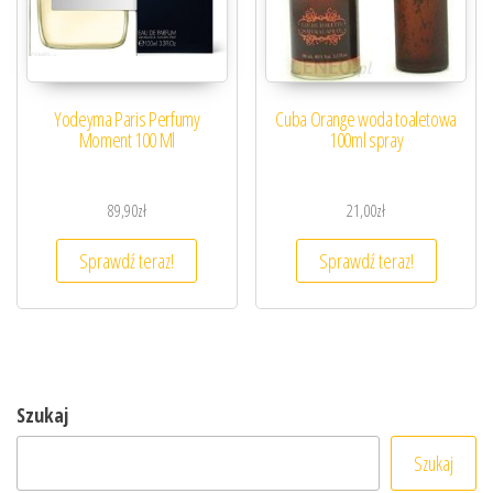
Yodeyma Paris Perfumy
Cuba Orange woda toaletowa
Moment 100 Ml
100ml spray
89,90
zł
21,00
zł
Sprawdź teraz!
Sprawdź teraz!
Szukaj
Szukaj