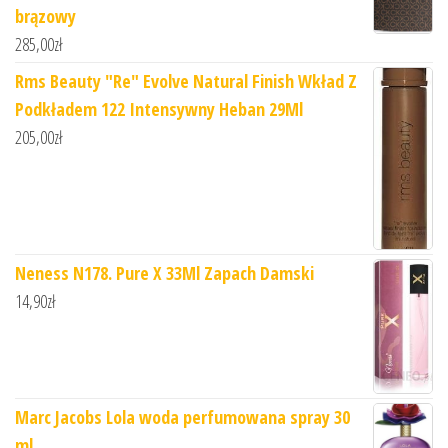
brązowy
285,00
zł
Rms Beauty "Re" Evolve Natural Finish Wkład Z
Podkładem 122 Intensywny Heban 29Ml
205,00
zł
Neness N178. Pure X 33Ml Zapach Damski
14,90
zł
Marc Jacobs Lola woda perfumowana spray 30
ml