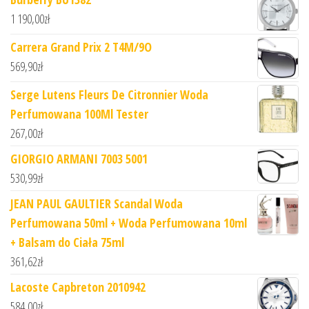
1 190,00
zł
Carrera Grand Prix 2 T4M/9O
569,90
zł
Serge Lutens Fleurs De Citronnier Woda
Perfumowana 100Ml Tester
267,00
zł
GIORGIO ARMANI 7003 5001
530,99
zł
JEAN PAUL GAULTIER Scandal Woda
Perfumowana 50ml + Woda Perfumowana 10ml
+ Balsam do Ciała 75ml
361,62
zł
Lacoste Capbreton 2010942
584,00
zł