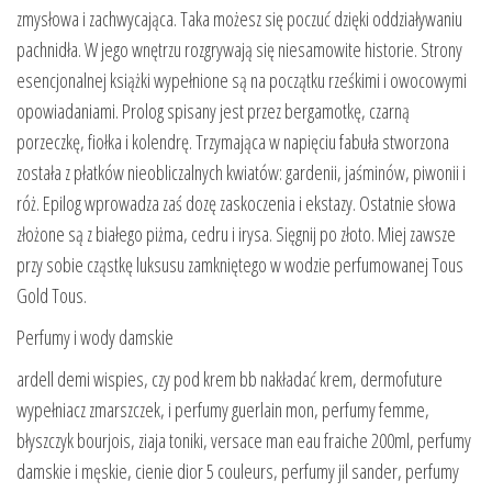
zmysłowa i zachwycająca. Taka możesz się poczuć dzięki oddziaływaniu
pachnidła. W jego wnętrzu rozgrywają się niesamowite historie. Strony
esencjonalnej książki wypełnione są na początku rześkimi i owocowymi
opowiadaniami. Prolog spisany jest przez bergamotkę, czarną
porzeczkę, fiołka i kolendrę. Trzymająca w napięciu fabuła stworzona
została z płatków nieobliczalnych kwiatów: gardenii, jaśminów, piwonii i
róż. Epilog wprowadza zaś dozę zaskoczenia i ekstazy. Ostatnie słowa
złożone są z białego piżma, cedru i irysa. Sięgnij po złoto. Miej zawsze
przy sobie cząstkę luksusu zamkniętego w wodzie perfumowanej Tous
Gold Tous.
Perfumy i wody damskie
ardell demi wispies, czy pod krem bb nakładać krem, dermofuture
wypełniacz zmarszczek, i perfumy guerlain mon, perfumy femme,
błyszczyk bourjois, ziaja toniki, versace man eau fraiche 200ml, perfumy
damskie i męskie, cienie dior 5 couleurs, perfumy jil sander, perfumy