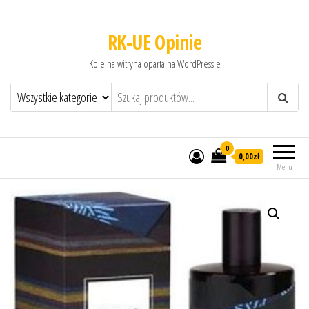
RK-UE Opinie
Kolejna witryna oparta na WordPressie
0
0,00zł
Menu