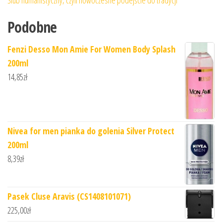
Podobne
Fenzi Desso Mon Amie For Women Body Splash
200ml
14,85
zł
Nivea for men pianka do golenia Silver Protect
200ml
8,39
zł
Pasek Cluse Aravis (CS1408101071)
225,00
zł