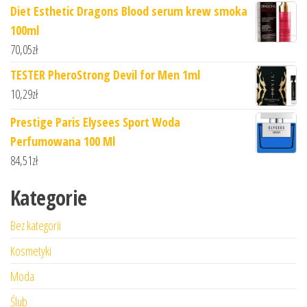
Diet Esthetic Dragons Blood serum krew smoka
100ml
70,05
zł
TESTER PheroStrong Devil for Men 1ml
10,29
zł
Prestige Paris Elysees Sport Woda
Perfumowana 100 Ml
84,51
zł
Kategorie
Bez kategorii
Kosmetyki
Moda
Ślub