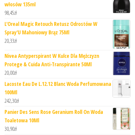
włosów 135ml
98,45
zł
L'Oreal Magic Retouch Retusz Odrostów W
Spray'U Mahoniowy Brąz 75Ml
20,33
zł
Nivea Antyperspirant W Kulce Dla Mężczyzn
Protege & Cuida Anti-Transpirante 50Ml
20,00
zł
Lacoste Eau De L.12.12 Blanc Woda Perfumowana
100Ml
242,30
zł
Panier Des Sens Rose Geranium Roll On Woda
Toaletowa 10Ml
30,90
zł