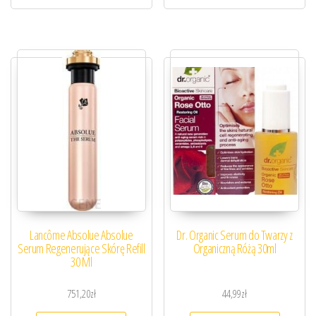
Lancôme Absolue Absolue
Dr. Organic Serum do Twarzy z
Serum Regenerujące Skórę Refill
Organiczną Różą 30ml
30 Ml
751,20
zł
44,99
zł