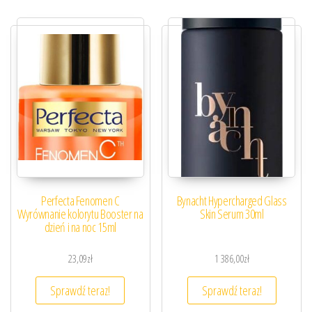
Perfecta Fenomen C
Bynacht Hypercharged Glass
Wyrównanie kolorytu Booster na
Skin Serum 30ml
dzień i na noc 15ml
23,09
zł
1 386,00
zł
Sprawdź teraz!
Sprawdź teraz!