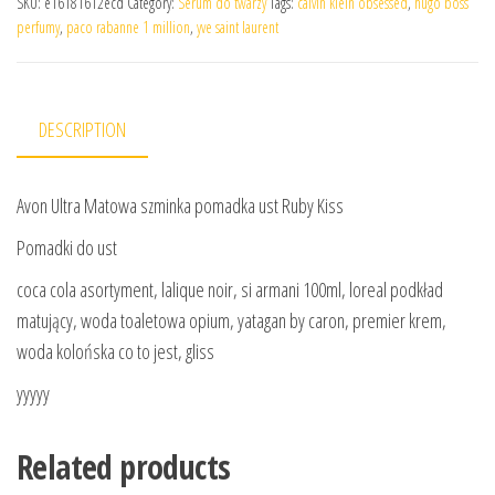
SKU:
e16181612ecd
Category:
Serum do twarzy
Tags:
calvin klein obsessed
,
hugo boss
perfumy
,
paco rabanne 1 million
,
yve saint laurent
DESCRIPTION
Avon Ultra Matowa szminka pomadka ust Ruby Kiss
Pomadki do ust
coca cola asortyment, lalique noir, si armani 100ml, loreal podkład
matujący, woda toaletowa opium, yatagan by caron, premier krem,
woda kolońska co to jest, gliss
yyyyy
Related products