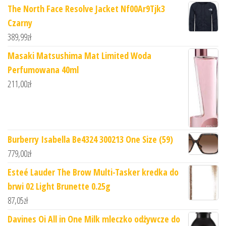
The North Face Resolve Jacket Nf00Ar9Tjk3
Czarny
389,99
zł
Masaki Matsushima Mat Limited Woda
Perfumowana 40ml
211,00
zł
Burberry Isabella Be4324 300213 One Size (59)
779,00
zł
Esteé Lauder The Brow Multi-Tasker kredka do
brwi 02 Light Brunette 0.25g
87,05
zł
Davines Oi All in One Milk mleczko odżywcze do