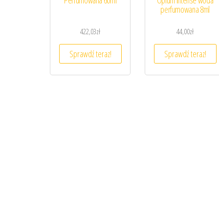
Perfumowana 60ml
Opium Intense woda
perfumowana 8ml
422,03
zł
44,00
zł
Sprawdź teraz!
Sprawdź teraz!