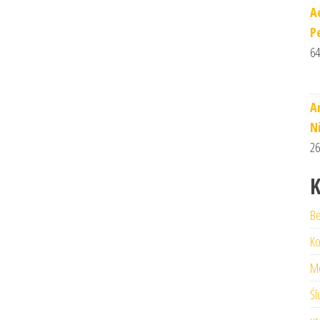
A
P
64
A
N
26
K
Be
Ko
M
Śl