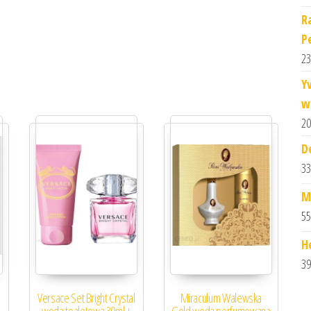
R
P
23
Y
w
20
D
33
M
55
H
39
Versace Set Bright Crystal
Miraculum Walewska