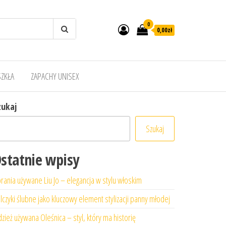
0
0,00zł
SZKŁA
ZAPACHY UNISEX
zukaj
Szukaj
statnie wpisy
rania używane Liu Jo – elegancja w stylu włoskim
lczyki ślubne jako kluczowy element stylizacji panny młodej
zież używana Oleśnica – styl, który ma historię