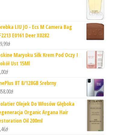
orebka LIU JO - Ecs M Camera Bag
F2213 E0161 Deer X0282
9,99
zł
oskine Maryoku Silk Krem Pod Oczy I
okół Ust 15Ml
,00
zł
nePlus 8T 8/128GB Srebrny
058,00
zł
colatier Olejek Do Włosów Głęboka
egeneracja Organic Argana Hair
estoration Oil 200ml
,46
zł