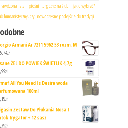
rawdzona lista – pieśni liturgiczne na ślub – jakie wybrać?
ub humanistyczny, czyli nowoczesne podejście do tradycji
Podobne
iorgio Armani Ar 7211 5962 53 rozm. M
5,74
zł
isane ŻEL DO POWIEK ŚWIETLIK 4,7g
,99
zł
rmaf All You Need Is Desire woda
erfumowana 100ml
,15
zł
rigasin Zestaw Do Płukania Nosa I
atok Irygator + 12 sasz
,39
zł