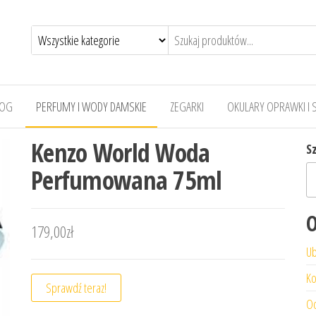
LOG
PERFUMY I WODY DAMSKIE
ZEGARKI
OKULARY OPRAWKI I 
Kenzo World Woda
S
Perfumowana 75ml
O
179,00
zł
Ub
Ko
Sprawdź teraz!
Od