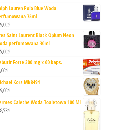
alph Lauren Polo Blue Woda
erfumowana 75ml
9,00
zł
ves Saint Laurent Black Opium Neon
oda perfumowana 30ml
5,00
zł
ebutir Forte 300 mg x 60 kaps.
,06
zł
ichael Kors Mk8494
9,00
zł
ermes Caleche Woda Toaletowa 100 Ml
8,52
zł