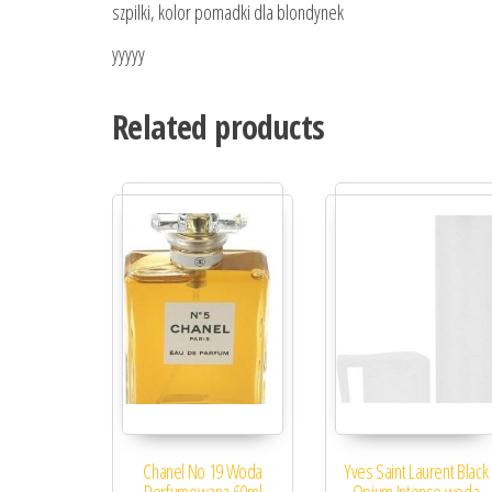
szpilki, kolor pomadki dla blondynek
yyyyy
Related products
Chanel No 19 Woda
Yves Saint Laurent Black