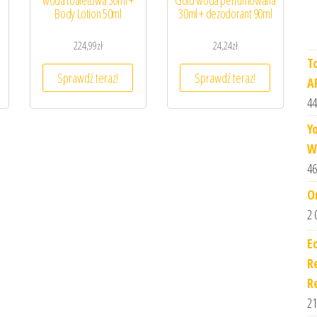
woda toaletowa 30ml +
Gold woda perfumowana
Body Lotion 50ml
30ml + dezodorant 90ml
224,99
zł
24,24
zł
T
Sprawdź teraz!
Sprawdź teraz!
A
44
Y
W
46
O
2 
E
R
R
21