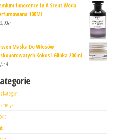
emium Innocence In A Scent Woda
erfumowana 100Ml
3,90
zł
nwen Maska Do Włosów
iskoporowatych Kokos i Glinka 200ml
,54
zł
ategorie
z kategorii
smetyki
oda
ub