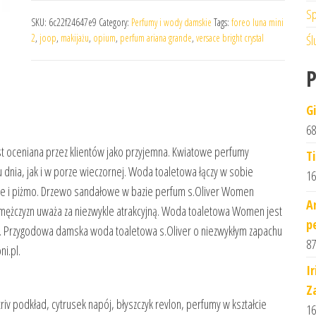
Sp
SKU:
6c22f24647e9
Category:
Perfumy i wody damskie
Tags:
foreo luna mini
2
,
joop
,
makijażu
,
opium
,
perfum ariana grande
,
versace bright crystal
Śl
G
68
t oceniana przez klientów jako przyjemna. Kwiatowe perfumy
T
dnia, jak i w porze wieczornej. Woda toaletowa łączy w sobie
16
owe i piżmo. Drzewo sandałowe w bazie perfum s.Oliver Women
A
mężczyzn uważa za niezwykle atrakcyjną. Woda toaletowa Women jest
p
ml. Przygodowa damska woda toaletowa s.Oliver o niezwykłym zapachu
87
i.pl.
I
Z
riv podkład, cytrusek napój, błyszczyk revlon, perfumy w kształcie
16