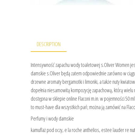
DESCRIPTION
Intensywność zapachu wody toaletowej s.Oliver Women jes
damskie s.Oliver będą zatem odpowiednie zarówno w ciągu 
drzewne aromaty bergamotki i limonki, a także nuty kwiat
dopełnia niesamowitą kompozycję zapachową, którą wielu 
dostępna w sklepie online Flaconi m.in. w pojemności 50 
to must-have dla wszystkich pań; można ją zamówić na Flacon
Perfumy i wody damskie
kamuflaż pod oczy, e la roche anthelios, estee lauder re nut