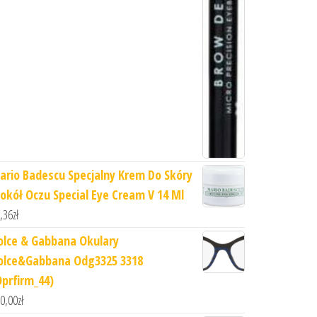
ario Badescu Specjalny Krem ​​Do Skóry
okół Oczu Special Eye Cream V 14 Ml
,36
zł
olce & Gabbana Okulary
olce&Gabbana Odg3325 3318
Oprfirm_44)
0,00
zł