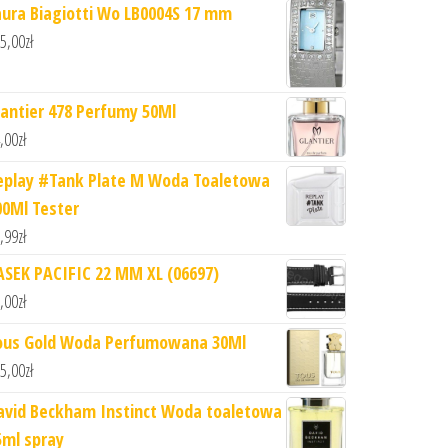
aura Biagiotti Wo LB0004S 17 mm
5,00
zł
lantier 478 Perfumy 50Ml
,00
zł
eplay #Tank Plate M Woda Toaletowa
00Ml Tester
,99
zł
ASEK PACIFIC 22 MM XL (06697)
,00
zł
ous Gold Woda Perfumowana 30Ml
5,00
zł
avid Beckham Instinct Woda toaletowa
5ml spray