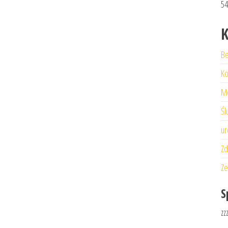
54
K
Be
Ko
M
Śl
ur
Zd
Ze
S
zz