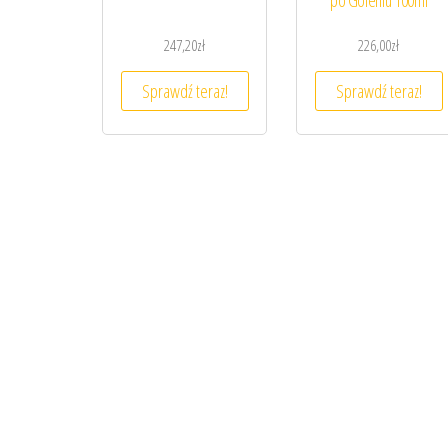
po Goleniu 100ml
247,20
zł
226,00
zł
Sprawdź teraz!
Sprawdź teraz!