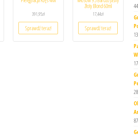
Pielęgnacja Rzęs 4Ml
włosów 9.3 Bardzo Jasny
44
Złoty Blond 60ml
391,95
zł
17,44
zł
G
P
Sprawdź teraz!
Sprawdź teraz!
13
P
W
17
G
P
28
O
A
87
G