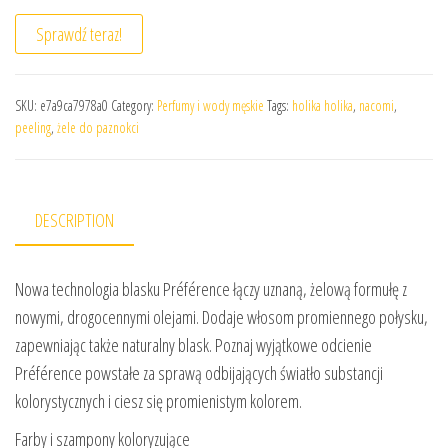
Sprawdź teraz!
SKU:
e7a9ca7978a0
Category:
Perfumy i wody męskie
Tags:
holika holika
,
nacomi
,
peeling
,
żele do paznokci
DESCRIPTION
Nowa technologia blasku Préférence łączy uznaną, żelową formułę z
nowymi, drogocennymi olejami. Dodaje włosom promiennego połysku,
zapewniając także naturalny blask. Poznaj wyjątkowe odcienie
Préférence powstałe za sprawą odbijających światło substancji
kolorystycznych i ciesz się promienistym kolorem.
Farby i szampony koloryzujące