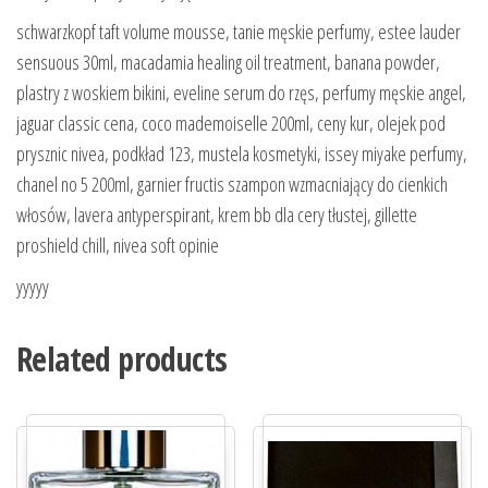
schwarzkopf taft volume mousse, tanie męskie perfumy, estee lauder
sensuous 30ml, macadamia healing oil treatment, banana powder,
plastry z woskiem bikini, eveline serum do rzęs, perfumy męskie angel,
jaguar classic cena, coco mademoiselle 200ml, ceny kur, olejek pod
prysznic nivea, podkład 123, mustela kosmetyki, issey miyake perfumy,
chanel no 5 200ml, garnier fructis szampon wzmacniający do cienkich
włosów, lavera antyperspirant, krem bb dla cery tłustej, gillette
proshield chill, nivea soft opinie
yyyyy
Related products