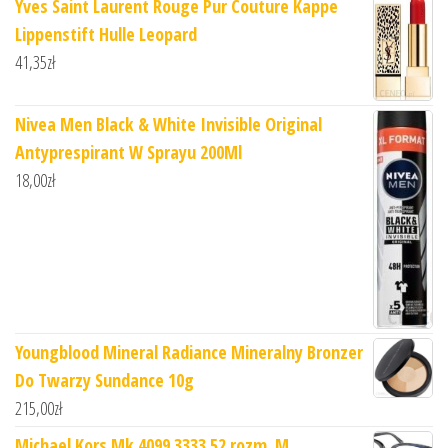
Yves Saint Laurent Rouge Pur Couture Kappe
Lippenstift Hulle Leopard
41,35
zł
Nivea Men Black & White Invisible Original
Antyprespirant W Sprayu 200Ml
18,00
zł
Youngblood Mineral Radiance Mineralny Bronzer
Do Twarzy Sundance 10g
215,00
zł
Michael Kors Mk 4099 3333 52 rozm. M