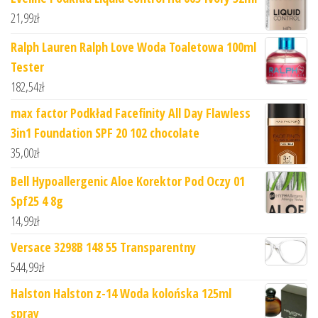
21,99
zł
Ralph Lauren Ralph Love Woda Toaletowa 100ml
Tester
182,54
zł
max factor Podkład Facefinity All Day Flawless
3in1 Foundation SPF 20 102 chocolate
35,00
zł
Bell Hypoallergenic Aloe Korektor Pod Oczy 01
Spf25 4 8g
14,99
zł
Versace 3298B 148 55 Transparentny
544,99
zł
Halston Halston z-14 Woda kolońska 125ml
spray