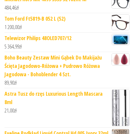
484,46
zł
Tom Ford Ft5819-B 052 L (52)
1 200,00
zł
Telewizor Philips 48OLED707/12
5 364,99
zł
Boho Beauty Zestaw Mini Gąbek Do Makijażu
Ścięta Jagodowo-Różowa + Pudrowo Różowa
Jagodowa - Bohoblender 4 Szt.
89,90
zł
Astra Tusz do rzęs Luxurious Length Mascara
8ml
21,00
zł
Eveline Podkład Liquid Control Hd 005 Ivory 32ml