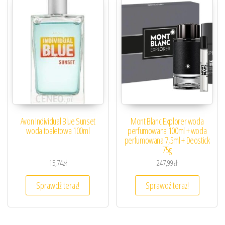
Avon Individual Blue Sunset
Mont Blanc Explorer woda
woda toaletowa 100ml
perfumowana 100ml + woda
perfumowana 7,5ml + Deostick
75g
15,74
zł
247,99
zł
Sprawdź teraz!
Sprawdź teraz!