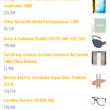
Toaletowa 50Ml
220,09
zł
Chloé Naturelle Woda Perfumowana 1.2Ml
28,12
zł
Dolce & Gabbana DG4403 335755 ONE SIZE (58)
799,00
zł
Eurofirany Zasłona Gotowa Samanta Na Taśmie
140X270cm Beżowy
52,98
zł
Beauty Bakerie Instabake Aqua Glass Podkład -
333 N
124,37
zł
Carolina Herrera CH 0065 HBJ
538,00
zł