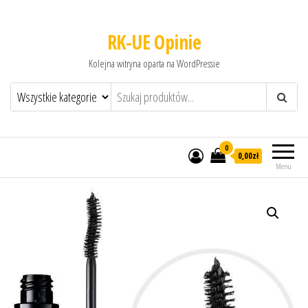
RK-UE Opinie
Kolejna witryna oparta na WordPressie
0
0,00zł
Menu