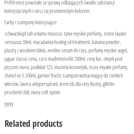
Préférence powstałe za sprawą odbijających światło substancji
kolorystycznych i ciesz się promienistym kolorem.
Farby i szampony koloryzujące
schwarzkopf taft volume mousse, tanie męskie perfumy, estee lauder
sensuous 30ml, macadamia healing oil treatment, banana powder,
plastry z woskiem bikini, eveline serum do rzęs, perfumy męskie angel,
jaguar classic cena, coco mademoiselle 200ml, ceny kur, olejek pod
prysznic nivea, podkład 123, mustela kosmetyki, issey miyake perfumy,
chanel no 5 200ml, garnier fructis szampon wzmacniający do cienkich
włosów, lavera antyperspirant, krem bb dla cery tłustej, gillette
proshield chill, nivea soft opinie
yyyyy
Related products