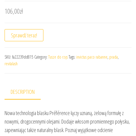
106,00
zł
Sprawdź teraz!
SKU:
fa22239dd815
Category:
Tusze do rzęs
Tags:
invictus paco rabanne
,
prada
,
revitalash
DESCRIPTION
Nowa technologia blasku Préférence łączy uznaną, żelową formułę z
nowymi, drogocennymi olejami. Dodaje włosom promiennego połysku,
zapewniając także naturalny blask. Poznaj wyjątkowe odcienie