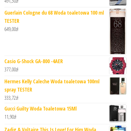
491,30
zł
Guerlain Cologne du 68 Woda toaletowa 100 ml
TESTER
649,00
zł
Casio G-Shock GA-800 -4AER
377,00
zł
Hermes Kelly Caleche Woda toaletowa 100ml
spray TESTER
333,72
zł
Gucci Guilty Woda Toaletowa 15Ml
11,90
zł
Zadig & Voltaire This Is Love! For Him Woda