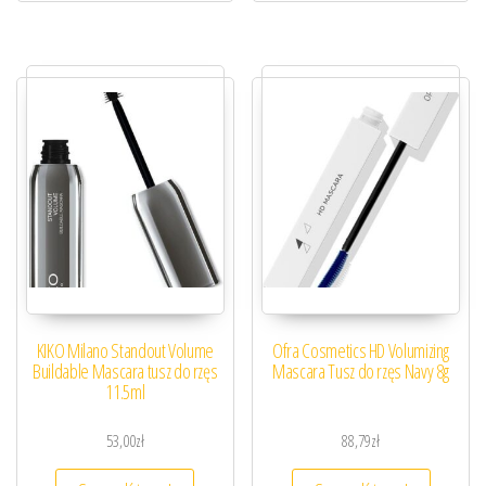
KIKO Milano Standout Volume
Ofra Cosmetics HD Volumizing
Buildable Mascara tusz do rzęs
Mascara Tusz do rzęs Navy 8g
11.5ml
53,00
zł
88,79
zł