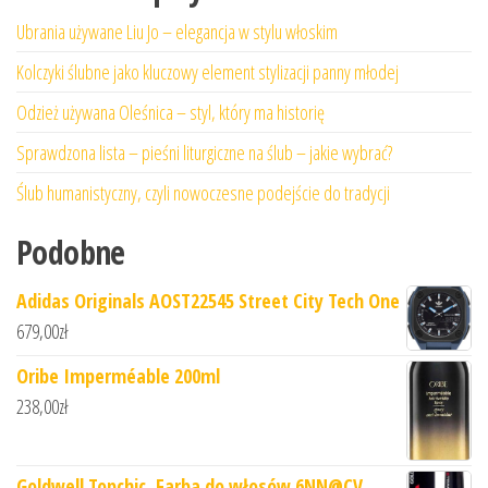
Ubrania używane Liu Jo – elegancja w stylu włoskim
Kolczyki ślubne jako kluczowy element stylizacji panny młodej
Odzież używana Oleśnica – styl, który ma historię
Sprawdzona lista – pieśni liturgiczne na ślub – jakie wybrać?
Ślub humanistyczny, czyli nowoczesne podejście do tradycji
Podobne
Adidas Originals AOST22545 Street City Tech One
679,00
zł
Oribe Imperméable 200ml
238,00
zł
Goldwell Topchic, Farba do włosów 6NN@CV