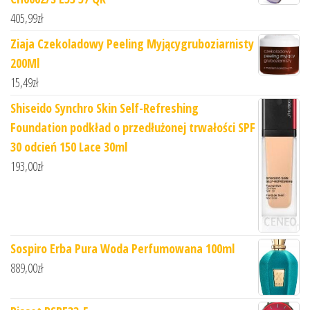
405,99
zł
Ziaja Czekoladowy Peeling Myjącygruboziarnisty
200Ml
15,49
zł
Shiseido Synchro Skin Self-Refreshing
Foundation podkład o przedłużonej trwałości SPF
30 odcień 150 Lace 30ml
193,00
zł
Sospiro Erba Pura Woda Perfumowana 100ml
889,00
zł