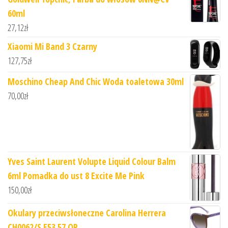
60ml
27,12
zł
Xiaomi Mi Band 3 Czarny
127,75
zł
Moschino Cheap And Chic Woda toaletowa 30ml
70,00
zł
Yves Saint Laurent Volupte Liquid Colour Balm
6ml Pomadka do ust 8 Excite Me Pink
150,00
zł
Okulary przeciwsłoneczne Carolina Herrera
CH0062/S E53 57 QR