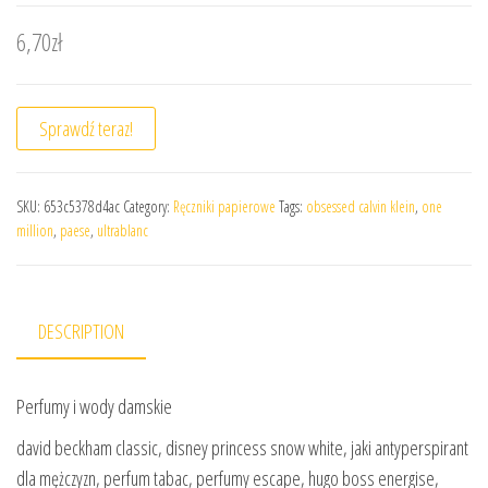
6,70
zł
Sprawdź teraz!
SKU:
653c5378d4ac
Category:
Ręczniki papierowe
Tags:
obsessed calvin klein
,
one
million
,
paese
,
ultrablanc
DESCRIPTION
Perfumy i wody damskie
david beckham classic, disney princess snow white, jaki antyperspirant
dla mężczyzn, perfum tabac, perfumy escape, hugo boss energise,