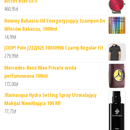
Bisset BSBF33-5
460,95
zł
Ronney Babassu Oil Energetyzujący Szampon Do
Włosów Babassu, 1000ml
14,99
zł
JOOP! Polo J222J025 30030906 Czarny Regular Fit
279,99
zł
Mercedes-Benz Man Private woda
perfumowana 100ml
172,00
zł
Illamasqua Hydra Setting Spray Utrwalający
Makijaż Nawilżająca 100 Ml
77,73
zł