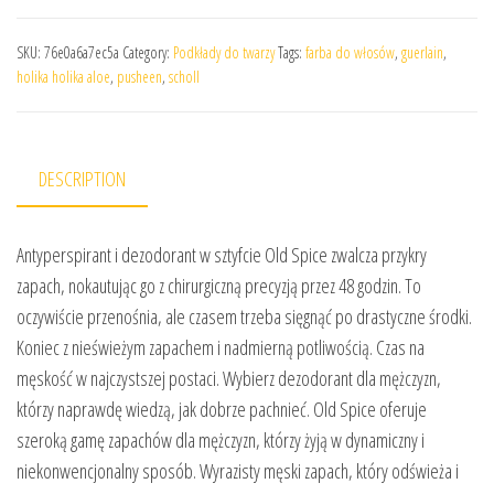
SKU:
76e0a6a7ec5a
Category:
Podkłady do twarzy
Tags:
farba do włosów
,
guerlain
,
holika holika aloe
,
pusheen
,
scholl
DESCRIPTION
Antyperspirant i dezodorant w sztyfcie Old Spice zwalcza przykry
zapach, nokautując go z chirurgiczną precyzją przez 48 godzin. To
oczywiście przenośnia, ale czasem trzeba sięgnąć po drastyczne środki.
Koniec z nieświeżym zapachem i nadmierną potliwością. Czas na
męskość w najczystszej postaci. Wybierz dezodorant dla mężczyzn,
którzy naprawdę wiedzą, jak dobrze pachnieć. Old Spice oferuje
szeroką gamę zapachów dla mężczyzn, którzy żyją w dynamiczny i
niekonwencjonalny sposób. Wyrazisty męski zapach, który odświeża i