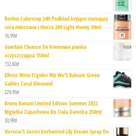
Revlon Colorstay 24H Podkład kryjąco-matujący
cera mieszana i tłusta 260 Light Honey 30ml
16,99
zł
Guerlain Cleanse De kremowa pianka
oczyszczająca 150ml
132,60
zł
Elbrus Wmn Ergides Wp Wo'S Balsam Green
Gables Coral Almound
229,99
zł
Bruno Banani Limited Edition Summer 2022
Mgiełka Zapachowa Do Ciała Damska 250ml
30,99
zł
Victoria'S Secret Enchanted Lily Dream Spray Do