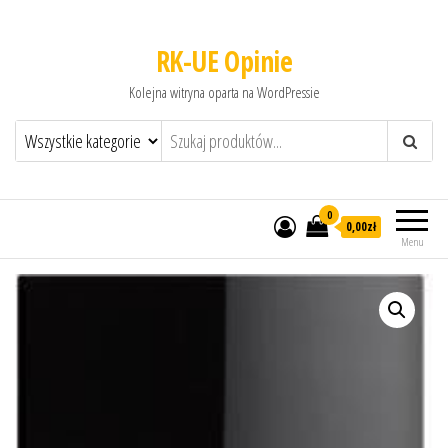
RK-UE Opinie
Kolejna witryna oparta na WordPressie
0
0,00zł
Menu