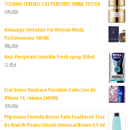
TIZIANA TERENZI CAS PERFUMY 100ML TESTER
599,00
zł
Amouage Imitation For Woman Woda
Perfumowana 100 Ml
986,00
zł
Anti-Perspirant Invisible Fresh spray 250ml
12,85
zł
Etui Guess Hardcase Porcelain Collection do
iPhone 14, różowe (44184)
109,00
zł
Physicians Formula Butter Palm Feathered Tusz
Do Brwi W Pisaku Odcień Universal Brown 0,5 ml