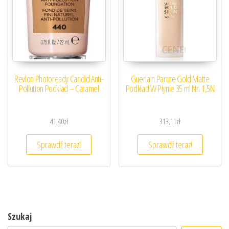
Revlon Photoready Candid Anti-
Guerlain Parure Gold Matte
Pollution Podkład – Caramel
Podkład W Płynie 35 ml Nr. 1,5N
41,40
zł
313,11
zł
Sprawdź teraz!
Sprawdź teraz!
Szukaj