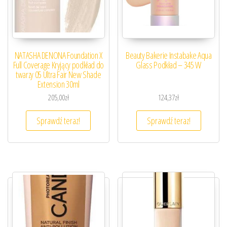
NATASHA DENONA Foundation X
Beauty Bakerie Instabake Aqua
Full Coverage Kryjący podkład do
Glass Podkład – 345 W
twarzy 05 Ultra Fair New Shade
Extension 30ml
205,00
zł
124,37
zł
Sprawdź teraz!
Sprawdź teraz!