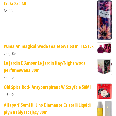
Ciała 250 Ml
65,00
zł
Puma Animagical Woda toaletowa 60 ml TESTER
259,00
zł
Le Jardin D'Amour Le Jardin Day/Night woda
perfumowana 30ml
45,00
zł
Old Spice Rock Antyperspirant W Sztyfcie 50Ml
19,99
zł
Alfaparf Semi Di Lino Diamante Cristalli Liquidi
płyn nabłyszcający 30ml