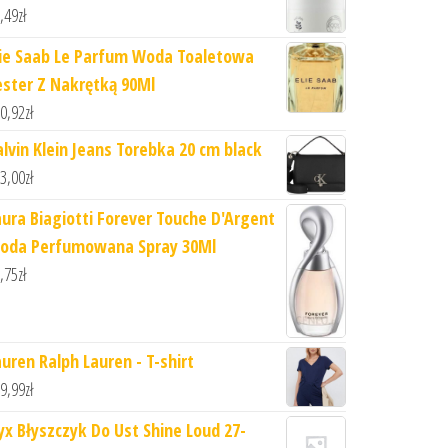
,49
zł
lie Saab Le Parfum Woda Toaletowa
ester Z Nakrętką 90Ml
0,92
zł
alvin Klein Jeans Torebka 20 cm black
3,00
zł
aura Biagiotti Forever Touche D'Argent
oda Perfumowana Spray 30Ml
,75
zł
auren Ralph Lauren - T-shirt
9,99
zł
yx Błyszczyk Do Ust Shine Loud 27-