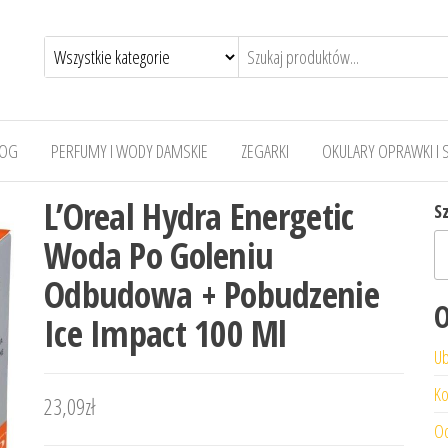
LOG
PERFUMY I WODY DAMSKIE
ZEGARKI
OKULARY OPRAWKI I 
L’Oreal Hydra Energetic
S
Woda Po Goleniu
Odbudowa + Pobudzenie
O
Ice Impact 100 Ml
Ub
Ko
23,09
zł
Od