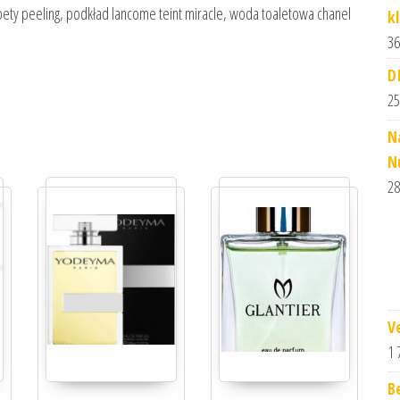
rpety peeling, podkład lancome teint miracle, woda toaletowa chanel
k
36
D
25
N
N
28
V
1 
B