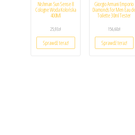
Nishman Sun Sense 8
Giorgio Armani Emporio
Cologne Woda Kolońska
Diamonds for Men Eau d
400Ml
Toilette 30ml Tester
25,93
zł
156,60
zł
Sprawdź teraz!
Sprawdź teraz!