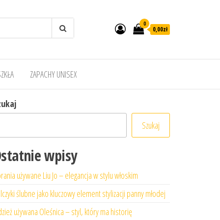
0
0,00zł
SZKŁA
ZAPACHY UNISEX
zukaj
Szukaj
statnie wpisy
rania używane Liu Jo – elegancja w stylu włoskim
lczyki ślubne jako kluczowy element stylizacji panny młodej
zież używana Oleśnica – styl, który ma historię