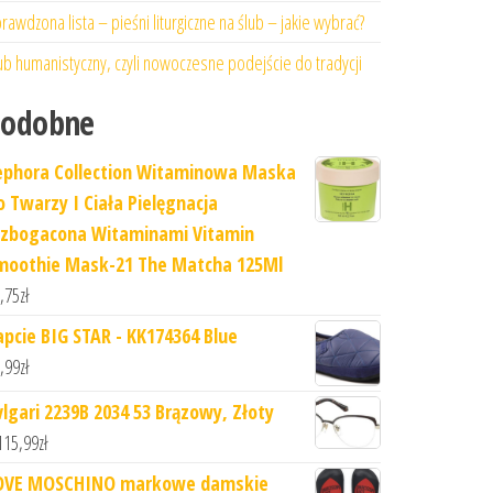
rawdzona lista – pieśni liturgiczne na ślub – jakie wybrać?
ub humanistyczny, czyli nowoczesne podejście do tradycji
Podobne
ephora Collection Witaminowa Maska ​​
o Twarzy I Ciała Pielęgnacja
zbogacona Witaminami Vitamin
moothie Mask-21 The Matcha 125Ml
,75
zł
apcie BIG STAR - KK174364 Blue
,99
zł
vlgari 2239B 2034 53 Brązowy, Złoty
115,99
zł
OVE MOSCHINO markowe damskie