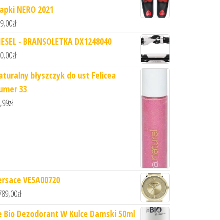
lapki NERO 2021
9,00
zł
IESEL - BRANSOLETKA DX1248040
0,00
zł
aturalny błyszczyk do ust Felicea
umer 33
,99
zł
ersace VE5A00720
789,00
zł
e Bio Dezodorant W Kulce Damski 50ml