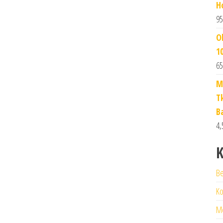
H
95
O
1
65
M
T
B
4,
K
Be
Ko
M