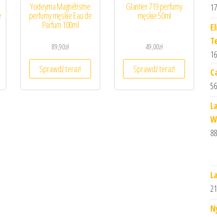
Yodeyma Magnétisme
Glantier 719 perfumy
17
e
perfumy męskie Eau de
męskie 50ml
Parfum 100ml
E
T
89,90
zł
49,00
zł
16
Sprawdź teraz!
Sprawdź teraz!
C
56
L
W
88
L
21
N