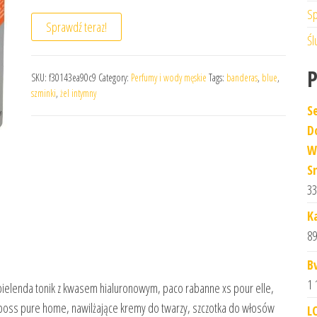
Sp
Sprawdź teraz!
Śl
SKU:
f30143ea90c9
Category:
Perfumy i wody męskie
Tags:
banderas
,
blue
,
szminki
,
żel intymny
S
D
W
S
33
K
89
B
1 
ielenda tonik z kwasem hialuronowym, paco rabanne xs pour elle,
 boss pure home, nawilżające kremy do twarzy, szczotka do włosów
L