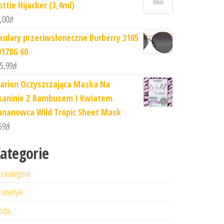
ottie Hijacker (3,4ml)
,00
zł
kulary przeciwsłoneczne Burberry 3105
0178G 60
5,99
zł
arion Oczyszczająca Maska Na
kaninie Z Bambusem I Kwiatem
ananowca Wild Tropic Sheet Mask
59
zł
ategorie
z kategorii
smetyki
oda