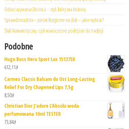
Odzież używana Oleśnica – styl, który ma historię
Sprawdzona lista – pieśni liturgiczne na ślub – jakie wybrać?
Ślub humanistyczny, czyli nowoczesne podejście do tradycji
Podobne
Hugo Boss Hero Sport Lux 1513758
612,11
zł
Carmex Classic Balsam do Ust Long-Lasting
Relief For Dry Chapened Lips 7,5g
8,50
zł
Christian Dior J'adore L'Absolu woda
perfumowana 10ml TESTER
73,84
zł