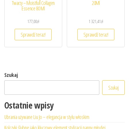
Twarzy – Moistfull Collagen
20Ml
Essence 80 Ml
177,00
zł
1 321,41
zł
Sprawdź teraz!
Sprawdź teraz!
Szukaj
Szukaj
Ostatnie wpisy
Ubrania używane Liu Jo – elegancja w stylu włoskim
Kolczyki ślubne jako kluczowy element stylizacji panny młodej