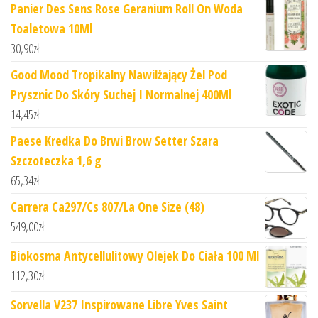
Panier Des Sens Rose Geranium Roll On Woda
Toaletowa 10Ml
30,90
zł
Good Mood Tropikalny Nawilżający Żel Pod
Prysznic Do Skóry Suchej I Normalnej 400Ml
14,45
zł
Paese Kredka Do Brwi Brow Setter Szara
Szczoteczka 1,6 g
65,34
zł
Carrera Ca297/Cs 807/La One Size (48)
549,00
zł
Biokosma Antycellulitowy Olejek Do Ciała 100 Ml
112,30
zł
Sorvella V237 Inspirowane Libre Yves Saint