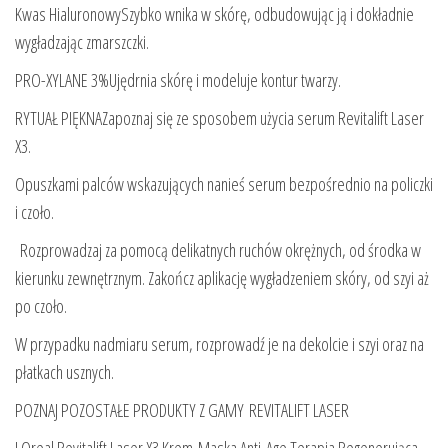
Kwas HialuronowySzybko wnika w skórę, odbudowując ją i dokładnie
wygładzając zmarszczki.
PRO-XYLANE 3%Ujędrnia skórę i modeluje kontur twarzy.
RYTUAŁ PIĘKNAZapoznaj się ze sposobem użycia serum Revitalift Laser
X3.
Opuszkami palców wskazujących nanieś serum bezpośrednio na policzki
i czoło.
Rozprowadzaj za pomocą delikatnych ruchów okrężnych, od środka w
kierunku zewnętrznym. Zakończ aplikację wygładzeniem skóry, od szyi aż
po czoło.
W przypadku nadmiaru serum, rozprowadź je na dekolcie i szyi oraz na
płatkach usznych.
POZNAJ POZOSTAŁE PRODUKTY Z GAMY REVITALIFT LASER
LOreal Revitalift Laser X3 Krem-Maska Anti-Age Terapia Regenerująca