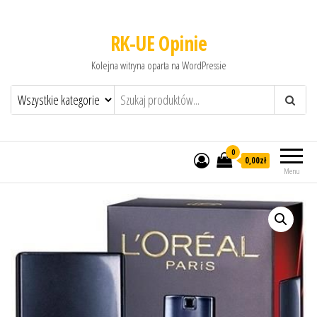
RK-UE Opinie
Kolejna witryna oparta na WordPressie
0
0,00zł
Menu