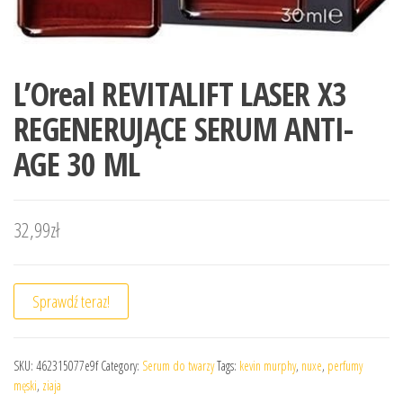
L’Oreal REVITALIFT LASER X3
REGENERUJĄCE SERUM ANTI-
AGE 30 ML
32,99
zł
Sprawdź teraz!
SKU:
462315077e9f
Category:
Serum do twarzy
Tags:
kevin murphy
,
nuxe
,
perfumy
męski
,
ziaja