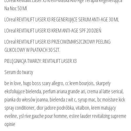
Na Noc 50 Ml
LOreal REVITALIFT LASER X3 REGENERUJĄCE SERUM ANTI-AGE 30 ML
LOreal REVITALIFT LASER X3 KREM ANTI-AGE SPF 20 DZIEŃ
LOreal REVITALIFT LASER X3 PRZECIWZMARSZCZKOWY PEELING
GLIKOLOWY W PŁATKACH 30 SZT.
PIELĘGNACJA TWARZY: REVITALIFT LASER X3
Serum do twarzy
be in love, hugo boss szary allegro, cc krem bourjois, skarpety
eksfoliujące bielenda, perfum ariana grande ari, crema al latte serical,
pianka do włosów joanna, bielenda z wit c, syrup mac, bc moisture kick
spray conditioner, dior jadore podróbka, vitalbon, krem matujący
eveline, ysl rive gauche pour homme, estee lauder revitalizing supreme
opinie