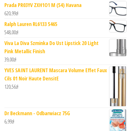
Prada PR03YV ZXH1O1 M (54) Havana
620,99
zł
Ralph Lauren RL6133 5465
548,00
zł
Viva La Diva Szminka Do Ust Lipstick 20 Light
Pink Metallic Finish
39,00
zł
YVES SAINT LAURENT Mascara Volume Effet Faux
Cils 01 Noir Haute DensitE
120,56
zł
Dr Beckmann - Odbarwiacz 75G
6,99
zł