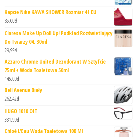
Kapcie Nike KAWA SHOWER Rozmiar 41 EU
85,00
zł
Claresa Make Up Doll Up! Podkład Rozświetlający
Do Twarzy 04, 30ml
29,99
zł
Azzaro Chrome United Dezodorant W Sztyfcie
75ml + Woda Toaletowa 50ml
145,00
zł
Bell Avenue Biały
262,42
zł
HUGO 1010 OIT
331,99
zł
Chloé L'Eau Woda Toaletowa 100 Ml