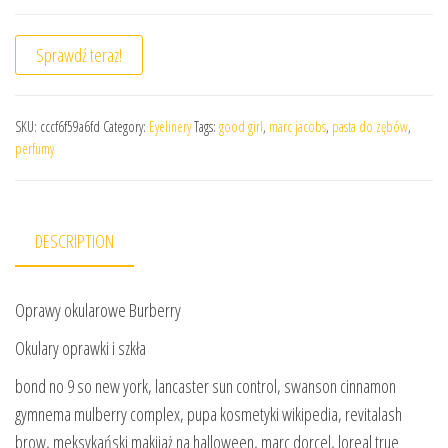
Sprawdź teraz!
SKU:
cccf6f59a6fd
Category:
Eyelinery
Tags:
good girl
,
marc jacobs
,
pasta do zębów
,
perfumy
DESCRIPTION
Oprawy okularowe Burberry
Okulary oprawki i szkła
bond no 9 so new york, lancaster sun control, swanson cinnamon
gymnema mulberry complex, pupa kosmetyki wikipedia, revitalash
brow, meksykański makijaż na halloween, marc dorcel, loreal true