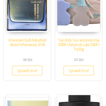
Al Haramain Oudh Mahabbah
Tous Baby Tous woda kolońska
Woda Perfumowana 50 Ml
100Ml + balsam do ciała 250Ml +
Toy Bag
149,00
zł
307,00
zł
Sprawdź teraz!
Sprawdź teraz!