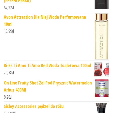
(FESEHCP6BKR)
67,32
zł
Avon Attraction Dla Niej Woda Perfumowana
10ml
15,99
zł
Bi-Es Ti Amo Ti Amo Red Woda Toaletowa 100ml
29,38
zł
On Line Fruity Shot Żel Pod Prysznic Watermelon
Arbuz 400Ml
8,28
zł
Sisley Accessories pędzel do różu