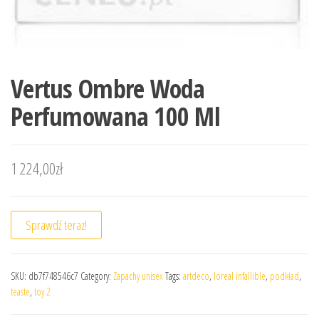
Vertus Ombre Woda
Perfumowana 100 Ml
1 224,00
zł
Sprawdź teraz!
SKU:
db7f748546c7
Category:
Zapachy unisex
Tags:
artdeco
,
loreal infallible
,
podkład
,
teaste
,
toy 2