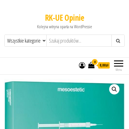
RK-UE Opinie
Kolejna witryna oparta na WordPressie
0
0,00zł
Menu