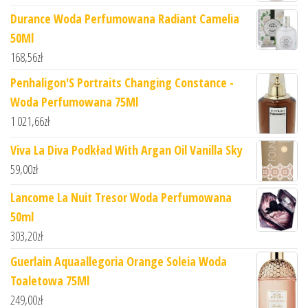
Durance Woda Perfumowana Radiant Camelia
50Ml
168,56
zł
Penhaligon'S Portraits Changing Constance -
Woda Perfumowana 75Ml
1 021,66
zł
Viva La Diva Podkład With Argan Oil Vanilla Sky
59,00
zł
Lancome La Nuit Tresor Woda Perfumowana
50ml
303,20
zł
Guerlain Aquaallegoria Orange Soleia Woda
Toaletowa 75Ml
249,00
zł