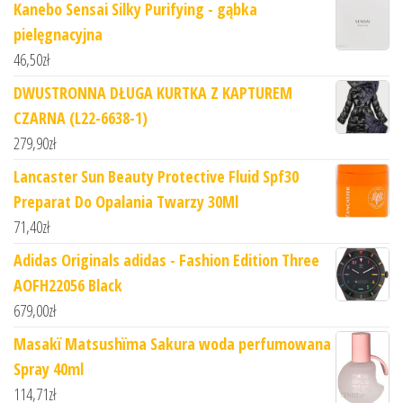
Kanebo Sensai Silky Purifying - gąbka
pielęgnacyjna
46,50
zł
DWUSTRONNA DŁUGA KURTKA Z KAPTUREM
CZARNA (L22-6638-1)
279,90
zł
Lancaster Sun Beauty Protective Fluid Spf30
Preparat Do Opalania Twarzy 30Ml
71,40
zł
Adidas Originals adidas - Fashion Edition Three
AOFH22056 Black
679,00
zł
Masakï Matsushïma Sakura woda perfumowana
Spray 40ml
114,71
zł