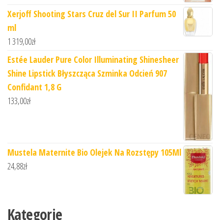
Xerjoff Shooting Stars Cruz del Sur II Parfum 50
ml
1 319,00
zł
Estée Lauder Pure Color Illuminating Shinesheer
Shine Lipstick Błyszcząca Szminka Odcień 907
Confidant 1,8 G
133,00
zł
Mustela Maternite Bio Olejek Na Rozstępy 105Ml
24,88
zł
Kategorie