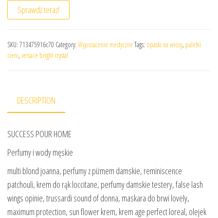
Sprawdź teraz!
SKU:
713475916c70
Category:
Wyposażenie medyczne
Tags:
opaski na włosy
,
paletki
cieni
,
versace bright crystal
DESCRIPTION
SUCCESS POUR HOME
Perfumy i wody męskie
multi blond joanna, perfumy z piżmem damskie, reminiscence
patchouli, krem do rąk loccitane, perfumy damskie testery, false lash
wings opinie, trussardi sound of donna, maskara do brwi lovely,
maximum protection, sun flower krem, krem age perfect loreal, olejek