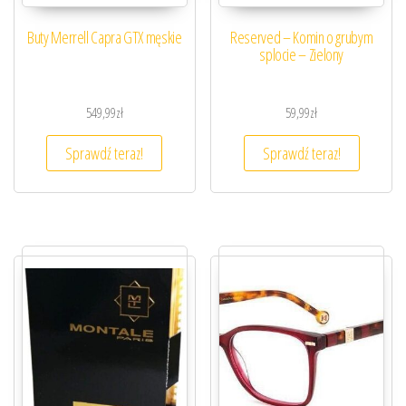
Buty Merrell Capra GTX męskie
Reserved – Komin o grubym
splocie – Zielony
549,99
zł
59,99
zł
Sprawdź teraz!
Sprawdź teraz!