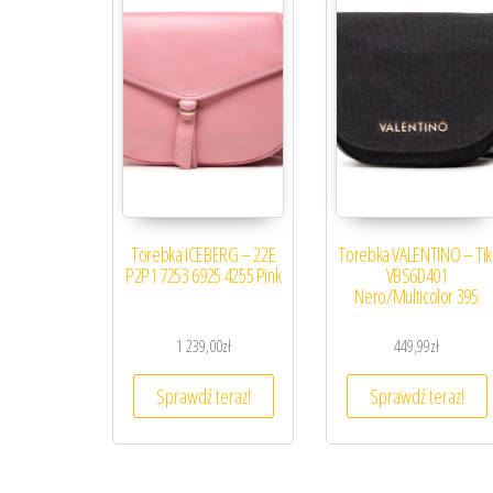
Torebka ICEBERG – 22E
Torebka VALENTINO – Tik
P2P1 7253 6925 4255 Pink
VBS6D401
Nero/Multicolor 395
1 239,00
zł
449,99
zł
Sprawdź teraz!
Sprawdź teraz!