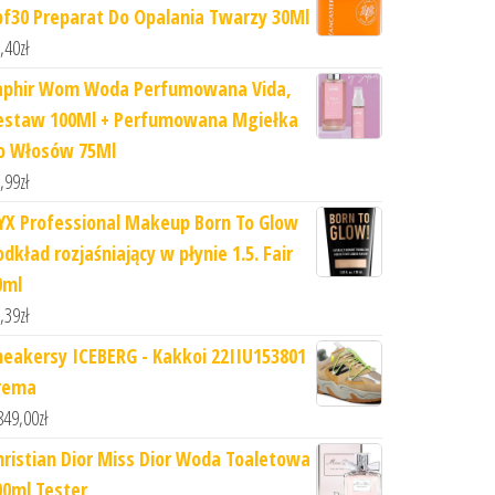
pf30 Preparat Do Opalania Twarzy 30Ml
,40
zł
aphir Wom Woda Perfumowana Vida,
estaw 100Ml + Perfumowana Mgiełka
o Włosów 75Ml
,99
zł
YX Professional Makeup Born To Glow
dkład rozjaśniający w płynie 1.5. Fair
0ml
,39
zł
neakersy ICEBERG - Kakkoi 22IIU153801
rema
849,00
zł
hristian Dior Miss Dior Woda Toaletowa
00ml Tester