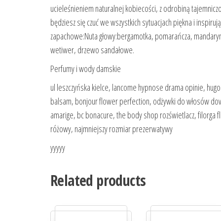
ucieleśnieniem naturalnej kobiecości, z odrobiną tajemnic
będziesz się czuć we wszystkich sytuacjach piękna i inspiru
zapachowe:Nuta głowy:bergamotka, pomarańcza, mandarynka
wetiwer, drzewo sandałowe.
Perfumy i wody damskie
ul leszczyńska kielce, lancome hypnose drama opinie, hug
balsam, bonjour flower perfection, odżywki do włosów do
amarige, bc bonacure, the body shop rozświetlacz, filorga f
różowy, najmniejszy rozmiar prezerwatywy
yyyyy
Related products