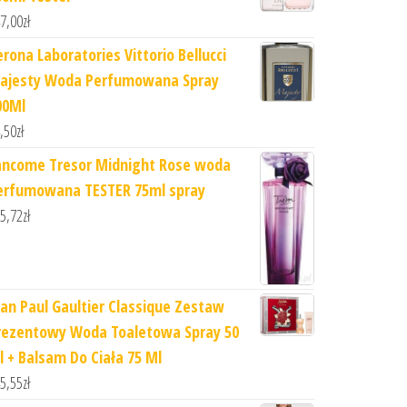
7,00
zł
erona Laboratories Vittorio Bellucci
ajesty Woda Perfumowana Spray
00Ml
,50
zł
ancome Tresor Midnight Rose woda
erfumowana TESTER 75ml spray
5,72
zł
ean Paul Gaultier Classique Zestaw
rezentowy Woda Toaletowa Spray 50
l + Balsam Do Ciała 75 Ml
5,55
zł