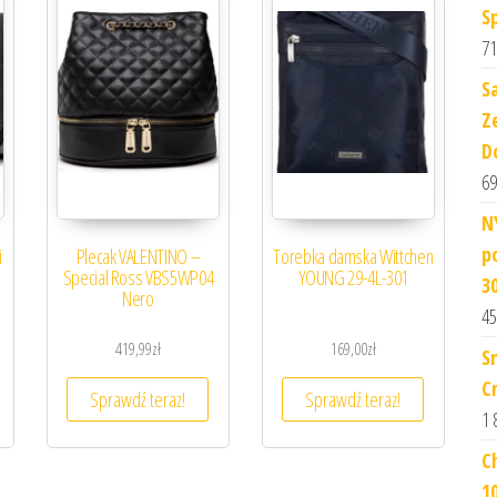
S
71
S
Z
D
69
N
po
i
Plecak VALENTINO –
Torebka damska Wittchen
Special Ross VBS5WP04
YOUNG 29-4L-301
3
Nero
45
419,99
zł
169,00
zł
S
C
Sprawdź teraz!
Sprawdź teraz!
1 
C
1