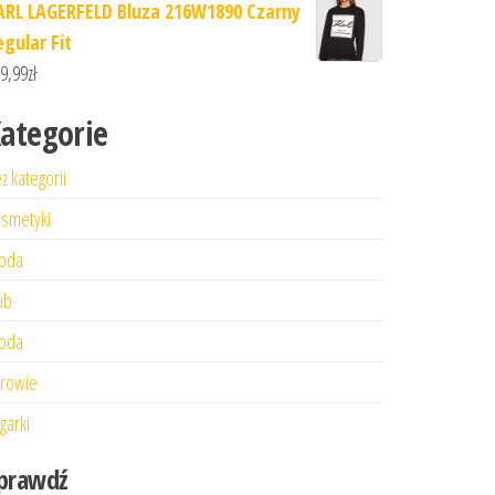
ARL LAGERFELD Bluza 216W1890 Czarny
egular Fit
9,99
zł
ategorie
z kategorii
smetyki
oda
ub
oda
rowie
garki
prawdź