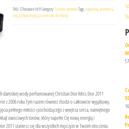
Sp
SKU:
57bbdaee1d1f
Category:
Torebki damskie
Tags:
euphoria
,
perfum si
,
rzęs
,
schwarzkopf
,
szczoteczka do twarzy
Śl
O
W
57
C
h damskiej wody perfumowanej Christian Dior Miss Dior 2011
5
ie z 2006 roku.Tym razem również chodzi o całkowicie wyjątkowy,
16
bjęcia pełnego miłości i pochodzącego z wnętrza serca, namiętnego
B
ktajl owocowych tonów, który napełni Cię nową energią i
P
or 2011 staniesz się dla wszystkich mężczyzn w Twoim otoczeniu