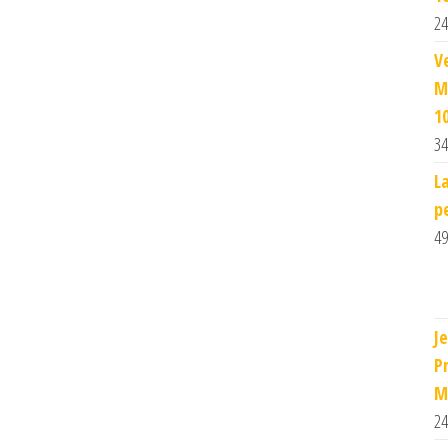
24
V
M
1
34
L
p
49
J
P
M
24