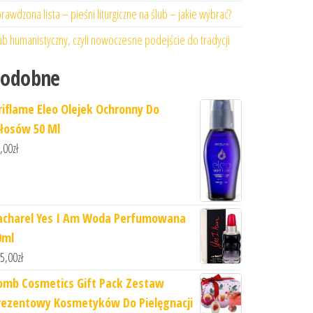
rawdzona lista – pieśni liturgiczne na ślub – jakie wybrać?
ub humanistyczny, czyli nowoczesne podejście do tradycji
Podobne
riflame Eleo Olejek Ochronny Do
łosów 50 Ml
,00
zł
acharel Yes I Am Woda Perfumowana
0ml
5,00
zł
omb Cosmetics Gift Pack Zestaw
rezentowy Kosmetyków Do Pielęgnacji