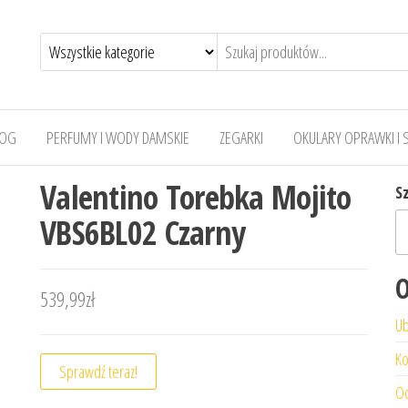
LOG
PERFUMY I WODY DAMSKIE
ZEGARKI
OKULARY OPRAWKI I 
Valentino Torebka Mojito
S
VBS6BL02 Czarny
O
539,99
zł
Ub
Ko
Sprawdź teraz!
Od