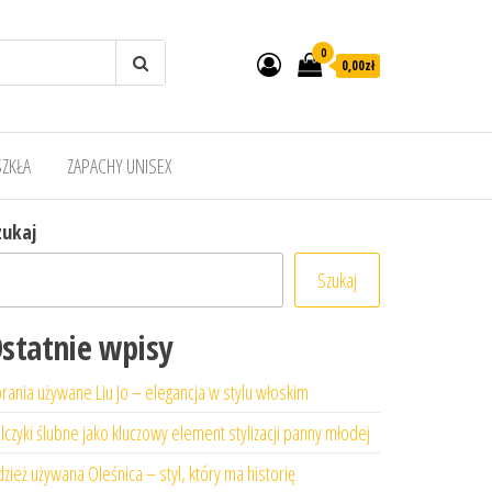
0
0,00zł
SZKŁA
ZAPACHY UNISEX
zukaj
Szukaj
statnie wpisy
rania używane Liu Jo – elegancja w stylu włoskim
lczyki ślubne jako kluczowy element stylizacji panny młodej
zież używana Oleśnica – styl, który ma historię