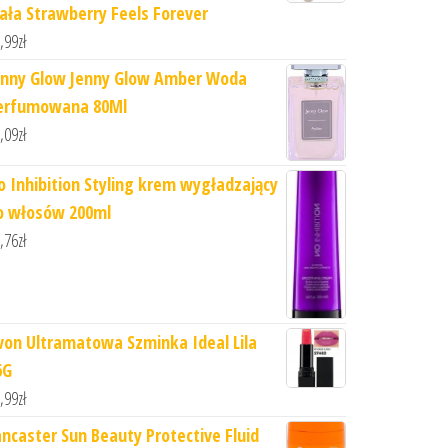
iała Strawberry Feels Forever
,99
zł
enny Glow Jenny Glow Amber Woda
erfumowana 80Ml
,09
zł
o Inhibition Styling krem wygładzający
o włosów 200ml
,76
zł
von Ultramatowa Szminka Ideal Lila
6G
,99
zł
ancaster Sun Beauty Protective Fluid