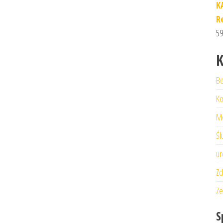
K
R
59
K
Be
Ko
M
Śl
ur
Zd
Ze
S