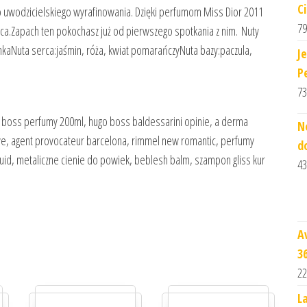
C
zo uwodzicielskiego wyrafinowania. Dzięki perfumom Miss Dior 2011
79
jąca.Zapach ten pokochasz już od pierwszego spotkania z nim. Nuty
Nuta serca:jaśmin, róża, kwiat pomarańczyNuta bazy:paczula,
J
P
73
o boss perfumy 200ml, hugo boss baldessarini opinie, a derma
N
ve, agent provocateur barcelona, rimmel new romantic, perfumy
d
luid, metaliczne cienie do powiek, beblesh balm, szampon gliss kur
43
A
3
22
L