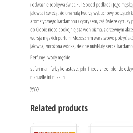
i odważnie zdobywa świat. Full Speed podkreśli Jego męsk
jałowca i świeżą, zieloną nutą tworzą wybuchowy początek 
aromatycznego kardamonu z cyprysem, zaś świeże cytrusy po
do Ciebie nieco spokojniejsza woń piżma, z drzewnym akce
wersja męskich perfum. Możesz nim warstwowo pokryć skórę
jałowca, zmrożona wódka, zielone nutyNuty serca: kardamon
Perfumy i wody męskie
safari man, farby kerastase, john frieda sheer blonde odży
manuelle intimissimi
yyyyy
Related products