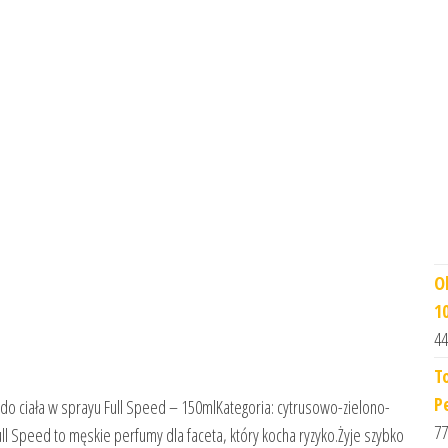
O
1
44
T
P
o ciała w sprayu Full Speed – 150mlKategoria: cytrusowo-zielono-
77
 Speed to męskie perfumy dla faceta, który kocha ryzyko.Żyje szybko