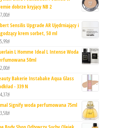
remie dobrze kryjący NB 2
7,00
zł
lbert Sensilis Upgrade AR Ujędrniający i
agodzący krem sorbet, 50 ml
5,99
zł
uerlain L Homme Ideal L Intense Woda
erfumowana 50ml
2,00
zł
eauty Bakerie Instabake Aqua Glass
odkład - 339 N
4,37
zł
jmal Signify woda perfumowana 75ml
3,58
zł
he Body Shop Odżywczy Suchy Olejek