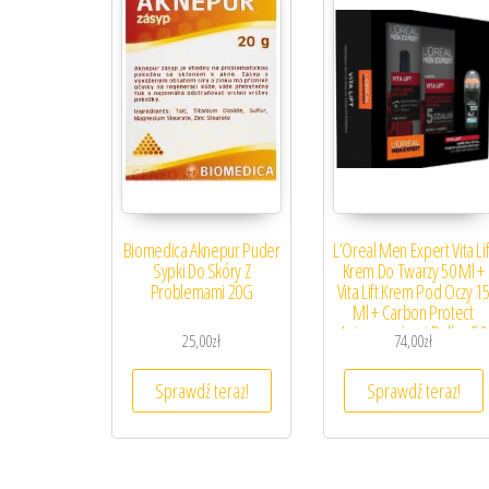
Biomedica Aknepur Puder
L’Oreal Men Expert Vita Lif
Sypki Do Skóry Z
Krem Do Twarzy 50 Ml +
Problemami 20G
Vita Lift Krem Pod Oczy 1
Ml + Carbon Protect
Antyperspirant Rollon 50
25,00
zł
74,00
zł
Ml
Sprawdź teraz!
Sprawdź teraz!