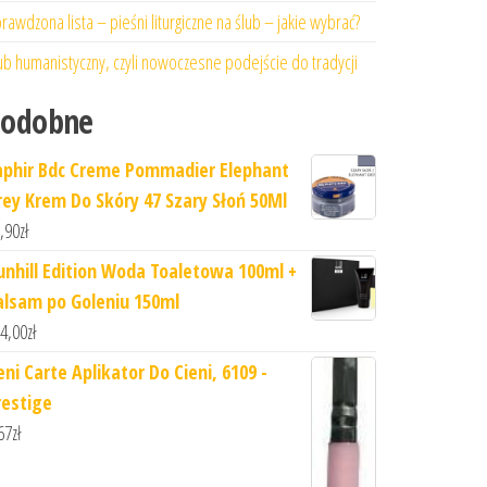
rawdzona lista – pieśni liturgiczne na ślub – jakie wybrać?
ub humanistyczny, czyli nowoczesne podejście do tradycji
Podobne
aphir Bdc Creme Pommadier Elephant
rey Krem Do Skóry 47 Szary Słoń 50Ml
,90
zł
unhill Edition Woda Toaletowa 100ml +
alsam po Goleniu 150ml
4,00
zł
eni Carte Aplikator Do Cieni, 6109 -
restige
67
zł