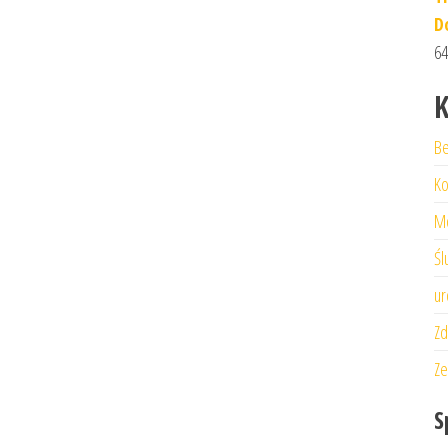
D
64
K
Be
Ko
M
Śl
ur
Zd
Ze
S