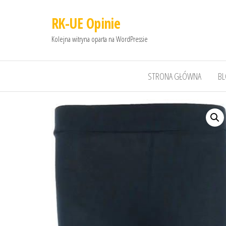
RK-UE Opinie
Kolejna witryna oparta na WordPressie
STRONA GŁÓWNA
B