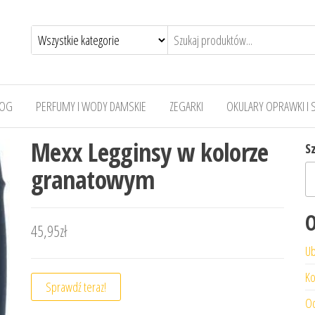
LOG
PERFUMY I WODY DAMSKIE
ZEGARKI
OKULARY OPRAWKI I 
Mexx Legginsy w kolorze
S
granatowym
O
45,95
zł
Ub
Ko
Sprawdź teraz!
Od