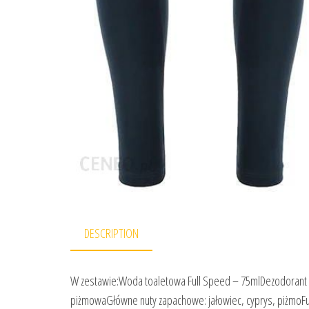
DESCRIPTION
W zestawie:Woda toaletowa Full Speed – 75mlDezodorant d
piżmowaGłówne nuty zapachowe: jałowiec, cyprys, piżmoFull