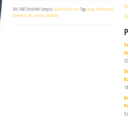
Sp
SKU:
86812bc8cfdd
Category:
Spodnie dziecięce
Tags:
joop
,
odświeżacze
powietrza
,
róż
,
sperma
,
ultrablanc
Śl
S
G
32
D
B
14
D
P
9,