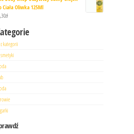
o Ciała Oliwka 125Ml
,30
zł
ategorie
z kategorii
smetyki
oda
ub
oda
rowie
garki
prawdź