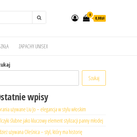
0
0,00zł
SZKŁA
ZAPACHY UNISEX
zukaj
Szukaj
statnie wpisy
rania używane Liu Jo – elegancja w stylu włoskim
lczyki ślubne jako kluczowy element stylizacji panny młodej
zież używana Oleśnica – styl, który ma historię