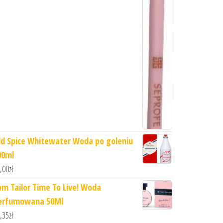
ld Spice Whitewater Woda po goleniu
00ml
,00
zł
om Tailor Time To Live! Woda
erfumowana 50Ml
,35
zł