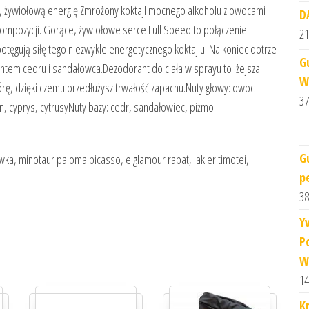
ą, żywiołową energię.Zmrożony koktajl mocnego alkoholu z owocami
D
kompozycji. Gorące, żywiołowe serce Full Speed to połączenie
21
tęgują siłę tego niezwykle energetycznego koktajlu. Na koniec dotrze
G
ntem cedru i sandałowca.Dezodorant do ciała w sprayu to lżejsza
W
, dzięki czemu przedłużysz trwałość zapachu.Nuty głowy: owoc
37
, cyprys, cytrusyNuty bazy: cedr, sandałowiec, piżmo
G
wka, minotaur paloma picasso, e glamour rabat, lakier timotei,
p
38
Y
P
W
14
K