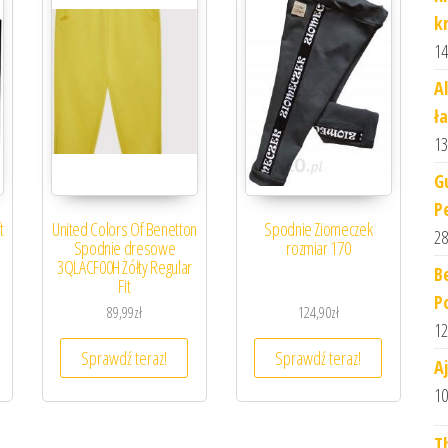
k
14
A
ł
13
G
P
t
United Colors Of Benetton
Spodnie Ziomeczek
28
Spodnie dresowe
rozmiar 170
5
3QLACF00H Żółty Regular
B
Fit
P
89,99
zł
124,90
zł
12
Sprawdź teraz!
Sprawdź teraz!
A
10
T