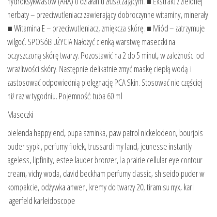
hydroksykwasów (AHA) o działaniu złuszczającym. ■ Ekstrakt z zielonej
herbaty – przeciwutleniacz zawierający dobroczynne witaminy, minerały.
■ Witamina E – przeciwutleniacz, zmiękcza skórę. ■ Miód – zatrzymuje
wilgoć. SPOSóB UŻYCIA Nałożyć cienką warstwę maseczki na
oczyszczoną skórę twarzy. Pozostawić na 2 do 5 minut, w zależności od
wrażliwości skóry. Następnie delikatnie zmyć maskę ciepłą wodą i
zastosować odpowiednią pielęgnację PCA Skin. Stosować nie częściej
niż raz w tygodniu. Pojemność: tuba 60 ml
Maseczki
bielenda happy end, pupa szminka, paw patrol nickelodeon, bourjois
puder sypki, perfumy fiołek, trussardi my land, jeunesse instantly
ageless, lipfinity, estee lauder bronzer, la prairie cellular eye contour
cream, vichy woda, david beckham perfumy classic, shiseido puder w
kompakcie, odżywka anwen, kremy do twarzy 20, tiramisu nyx, karl
lagerfeld karleidoscope