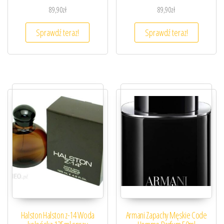
89,90
zł
89,90
zł
Sprawdź teraz!
Sprawdź teraz!
Halston Halston z-14 Woda
Armani Zapachy Męskie Code