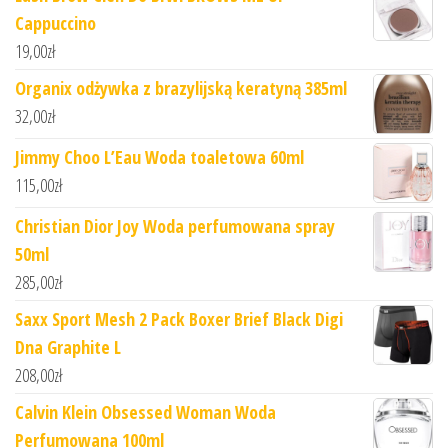
Cappuccino
19,00
zł
Organix odżywka z brazylijską keratyną 385ml
32,00
zł
Jimmy Choo L’Eau Woda toaletowa 60ml
115,00
zł
Christian Dior Joy Woda perfumowana spray
50ml
285,00
zł
Saxx Sport Mesh 2 Pack Boxer Brief Black Digi
Dna Graphite L
208,00
zł
Calvin Klein Obsessed Woman Woda
Perfumowana 100ml