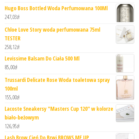
Hugo Boss Bottled Woda Perfumowana 100Ml
247,03
zł
Chloe Love Story woda perfumowana 75ml
TESTER
258,12
zł
Levissime Balsam Do Ciała 500 Ml
85,00
zł
Trussardi Delicate Rose Woda toaletowa spray
100ml
155,00
zł
Lacoste Sneakersy "Masters Cup 120" w kolorze
biało-beżowym
126,95
zł
Lash Brow Cień Do Brwi BROWS ME UP