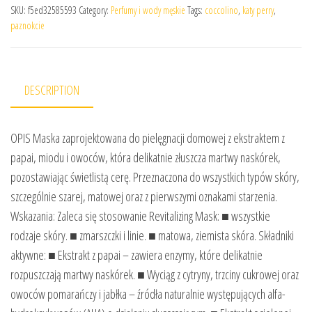
SKU:
f5ed32585593
Category:
Perfumy i wody męskie
Tags:
coccolino
,
katy perry
,
paznokcie
DESCRIPTION
OPIS Maska zaprojektowana do pielęgnacji domowej z ekstraktem z
papai, miodu i owoców, która delikatnie złuszcza martwy naskórek,
pozostawiając świetlistą cerę. Przeznaczona do wszystkich typów skóry,
szczególnie szarej, matowej oraz z pierwszymi oznakami starzenia.
Wskazania: Zaleca się stosowanie Revitalizing Mask: ■ wszystkie
rodzaje skóry. ■ zmarszczki i linie. ■ matowa, ziemista skóra. Składniki
aktywne: ■ Ekstrakt z papai – zawiera enzymy, które delikatnie
rozpuszczają martwy naskórek. ■ Wyciąg z cytryny, trzciny cukrowej oraz
owoców pomarańczy i jabłka – źródła naturalnie występujących alfa-