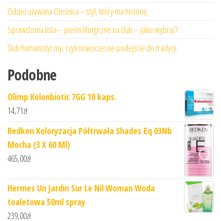
Odzież używana Oleśnica – styl, który ma historię
Sprawdzona lista – pieśni liturgiczne na ślub – jakie wybrać?
Ślub humanistyczny, czyli nowoczesne podejście do tradycji
Podobne
Olimp Kolonbiotic 7GG 10 kaps.
14,71
zł
Redken Koloryzacja Półtrwała Shades Eq 03Nb
Mocha (3 X 60 Ml)
465,00
zł
Hermes Un Jardin Sur Le Nil Woman Woda
toaletowa 50ml spray
239,00
zł