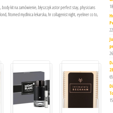
18
 body kit na zamówienie, błyszczyk astor perfect stay, physicians
nd, fitomed mydlnica lekarska, hr collagenist night, eyeliner co to,
H
P
22
J
p
26
D
2
65
D
T
15