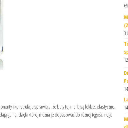
69
M
(2
31
T
s
12
Di
P
14
La
nty i konstrukcja sprawiają, że buty tej marki są lekkie, elastyczne.
14
ają gumę, dzięki której można je dopasować do różnej tęgości nogi.
M
d