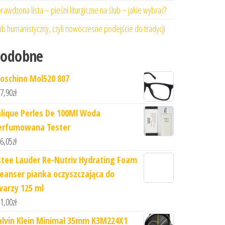
rawdzona lista – pieśni liturgiczne na ślub – jakie wybrać?
ub humanistyczny, czyli nowoczesne podejście do tradycji
Podobne
oschino Mol520 807
7,90
zł
alique Perles De 100Ml Woda
erfumowana Tester
6,05
zł
stee Lauder Re-Nutriv Hydrating Foam
leanser pianka oczyszczająca do
warzy 125 ml
1,00
zł
alvin Klein Minimal 35mm K3M224X1