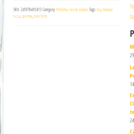
Sp
SKU:
2d5f78e05413
Category:
Perfumy i wody męskie
Tags:
kcs
,
makijaż
oczu
,
sperma
,
tom ford
Śl
M
29
L
P
14
E
C
t
24
C