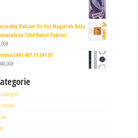
aturalny Balsam Do Ust Nagietek Róża
omarańcza 12ml Kwiat Paproci
,00
zł
ertina C041.407.19.041.01
840,00
zł
ategorie
z kategorii
smetyki
oda
ub