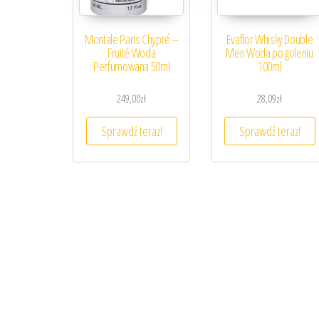
Montale Paris Chypré –
Evaflor Whisky Double
Fruité Woda
Men Woda po goleniu
Perfumowana 50ml
100ml
249,00
zł
28,09
zł
Sprawdź teraz!
Sprawdź teraz!