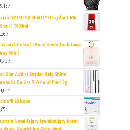
9,16
zł
atrix SOCOLOR BEAUTY Oksydant 6%
0 vol.) 1000ml
,26
zł
russardi Delicate Rose Woda toaletowa
pray 50ml
0,42
zł
or Dior Addict Stellar Halo Shine
omadka Do Ust 563 Coral Pink 3g
4,00
zł
cidofil 20 kaps
,85
zł
ustela Nawilżający i relaksujący krem
la dzieci Nourishing Face 40ml