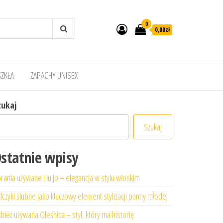
0
0,00zł
SZKŁA
ZAPACHY UNISEX
zukaj
Szukaj
statnie wpisy
rania używane Liu Jo – elegancja w stylu włoskim
lczyki ślubne jako kluczowy element stylizacji panny młodej
zież używana Oleśnica – styl, który ma historię