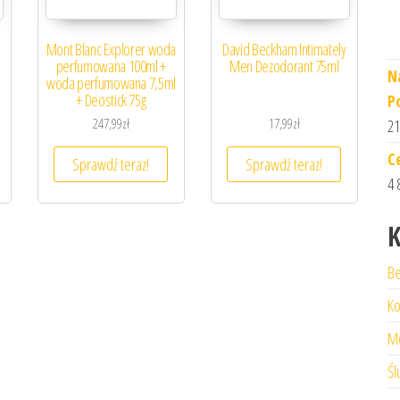
Mont Blanc Explorer woda
David Beckham Intimately
perfumowana 100ml +
Men Dezodorant 75ml
N
woda perfumowana 7,5ml
+ Deostick 75g
P
247,99
zł
17,99
zł
21
C
Sprawdź teraz!
Sprawdź teraz!
4 
K
Be
Ko
M
Śl