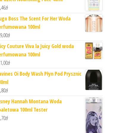
,46
zł
ugo Boss The Scent For Her Woda
erfumowana 100ml
9,00
zł
uicy Couture Viva la Juicy Gold woda
erfumowana 100ml
1,00
zł
avines Oi Body Wash Płyn Pod Prysznic
80ml
,80
zł
isney Hannah Montana Woda
oaletowa 100ml Tester
,70
zł