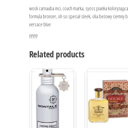
wosk carnauba inci, coach marka, syoss pianka koloryzująca,
formula bronzer, oh so special sleek, olia beżowy ciemny blo
versace blue
yyyyy
Related products