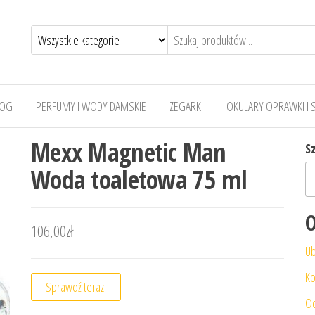
LOG
PERFUMY I WODY DAMSKIE
ZEGARKI
OKULARY OPRAWKI I 
Mexx Magnetic Man
S
Woda toaletowa 75 ml
O
106,00
zł
Ub
Ko
Sprawdź teraz!
Od