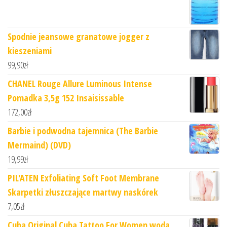
Spodnie jeansowe granatowe jogger z
kieszeniami
99,90
zł
CHANEL Rouge Allure Luminous Intense
Pomadka 3,5g 152 Insaisissable
172,00
zł
Barbie i podwodna tajemnica (The Barbie
Mermaind) (DVD)
19,99
zł
PIL'ATEN Exfoliating Soft Foot Membrane
Skarpetki złuszczające martwy naskórek
7,05
zł
Cuba Original Cuba Tattoo For Women woda