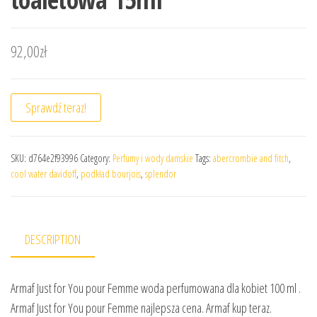
92,00
zł
Sprawdź teraz!
SKU:
d764e2f93996
Category:
Perfumy i wody damskie
Tags:
abercrombie and fitch
,
cool water davidoff
,
podkład bourjois
,
splendor
DESCRIPTION
Armaf Just for You pour Femme woda perfumowana dla kobiet 100 ml .
Armaf Just for You pour Femme najlepsza cena. Armaf kup teraz.