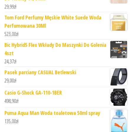
29,99
zł
Tom Ford Perfumy Męskie White Suede Woda
Perfumowana 30Ml
523,00
zł
Bic Hybrid5 Flex Wkłady Do Maszynki Do Golenia
4szt
24,37
zł
Pasek parciany CASUAL Betlewski
29,00
zł
Casio G-Shock GA-110-1BER
498,90
zł
Puma Aqua Man Woda toaletowa 50ml spray
135,00
zł