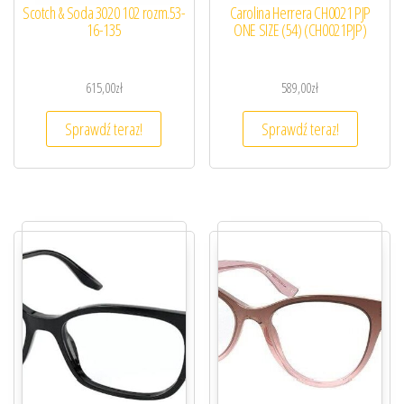
Scotch & Soda 3020 102 rozm.53-
Carolina Herrera CH0021 PJP
16-135
ONE SIZE (54) (CH0021PJP)
615,00
zł
589,00
zł
Sprawdź teraz!
Sprawdź teraz!