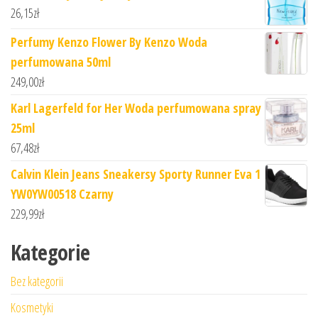
26,15
zł
Perfumy Kenzo Flower By Kenzo Woda
perfumowana 50ml
249,00
zł
Karl Lagerfeld for Her Woda perfumowana spray
25ml
67,48
zł
Calvin Klein Jeans Sneakersy Sporty Runner Eva 1
YW0YW00518 Czarny
229,99
zł
Kategorie
Bez kategorii
Kosmetyki