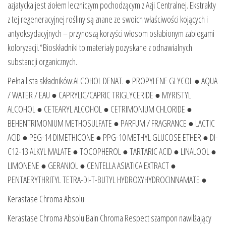
azjatycka jest ziołem leczniczym pochodzącym z Azji Centralnej. Ekstrakty
z tej regeneracyjnej rośliny są znane ze swoich właściwości kojących i
antyoksydacyjnych – przynoszą korzyści włosom osłabionym zabiegami
koloryzacji.*Bioskładniki to materiały pozyskane z odnawialnych
substancji organicznych.
Pełna lista składników:ALCOHOL DENAT. ● PROPYLENE GLYCOL ● AQUA
/ WATER / EAU ● CAPRYLIC/CAPRIC TRIGLYCERIDE ● MYRISTYL
ALCOHOL ● CETEARYL ALCOHOL ● CETRIMONIUM CHLORIDE ●
BEHENTRIMONIUM METHOSULFATE ● PARFUM / FRAGRANCE ● LACTIC
ACID ● PEG-14 DIMETHICONE ● PPG-10 METHYL GLUCOSE ETHER ● DI-
C12-13 ALKYL MALATE ● TOCOPHEROL ● TARTARIC ACID ● LINALOOL ●
LIMONENE ● GERANIOL ● CENTELLA ASIATICA EXTRACT ●
PENTAERYTHRITYL TETRA-DI-T-BUTYL HYDROXYHYDROCINNAMATE ●
Kerastase Chroma Absolu
Kerastase Chroma Absolu Bain Chroma Respect szampon nawilżający