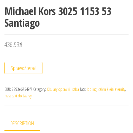
Michael Kors 3025 1153 53
Santiago
436,99
zł
Sprawdź teraz!
SKU:
7293e67549f7
Category:
Okulary oprawki i szkła
Tags:
bo ing
,
calvin klein eternity
,
maseczki do twarzy
DESCRIPTION