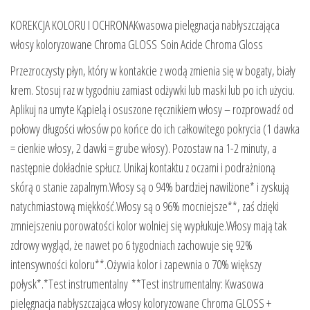
KOREKCJA KOLORU I OCHRONAKwasowa pielęgnacja nabłyszczająca
włosy koloryzowane Chroma GLOSS Soin Acide Chroma Gloss
Przezroczysty płyn, który w kontakcie z wodą zmienia się w bogaty, biały
krem. Stosuj raz w tygodniu zamiast odżywki lub maski lub po ich użyciu.
Aplikuj na umyte Kąpielą i osuszone ręcznikiem włosy – rozprowadź od
połowy długości włosów po końce do ich całkowitego pokrycia (1 dawka
= cienkie włosy, 2 dawki = grube włosy). Pozostaw na 1-2 minuty, a
następnie dokładnie spłucz. Unikaj kontaktu z oczami i podrażnioną
skórą o stanie zapalnym.Włosy są o 94% bardziej nawilżone* i zyskują
natychmiastową miękkość.Włosy są o 96% mocniejsze**, zaś dzięki
zmniejszeniu porowatości kolor wolniej się wypłukuje.Włosy mają tak
zdrowy wygląd, że nawet po 6 tygodniach zachowuje się 92%
intensywności koloru**.Ożywia kolor i zapewnia o 70% większy
połysk*.*Test instrumentalny **Test instrumentalny: Kwasowa
pielęgnacja nabłyszczająca włosy koloryzowane Chroma GLOSS +