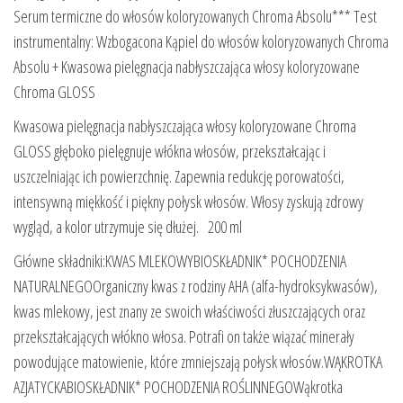
Serum termiczne do włosów koloryzowanych Chroma Absolu*** Test
instrumentalny: Wzbogacona Kąpiel do włosów koloryzowanych Chroma
Absolu + Kwasowa pielęgnacja nabłyszczająca włosy koloryzowane
Chroma GLOSS
Kwasowa pielęgnacja nabłyszczająca włosy koloryzowane Chroma
GLOSS głęboko pielęgnuje włókna włosów, przekształcając i
uszczelniając ich powierzchnię. Zapewnia redukcję porowatości,
intensywną miękkość i piękny połysk włosów. Włosy zyskują zdrowy
wygląd, a kolor utrzymuje się dłużej. 200 ml
Główne składniki:KWAS MLEKOWYBIOSKŁADNIK* POCHODZENIA
NATURALNEGOOrganiczny kwas z rodziny AHA (alfa-hydroksykwasów),
kwas mlekowy, jest znany ze swoich właściwości złuszczających oraz
przekształcających włókno włosa. Potrafi on także wiązać minerały
powodujące matowienie, które zmniejszają połysk włosów.WĄKROTKA
AZJATYCKABIOSKŁADNIK* POCHODZENIA ROŚLINNEGOWąkrotka