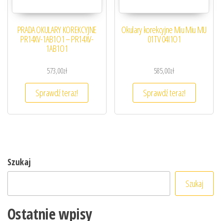
PRADA OKULARY KOREKCYJNE
Okulary korekcyjne Miu Miu MU
PR14XV-1AB1O1 – PR14XV-
01TV 04I1O1
1AB1O1
573,00
zł
585,00
zł
Sprawdź teraz!
Sprawdź teraz!
Szukaj
Szukaj
Ostatnie wpisy