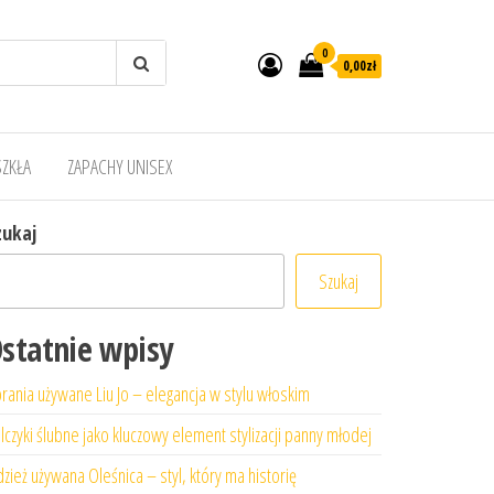
0
0,00zł
SZKŁA
ZAPACHY UNISEX
zukaj
Szukaj
statnie wpisy
rania używane Liu Jo – elegancja w stylu włoskim
lczyki ślubne jako kluczowy element stylizacji panny młodej
zież używana Oleśnica – styl, który ma historię