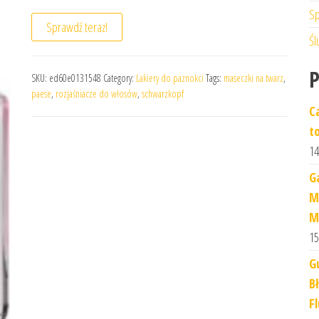
Sp
Sprawdź teraz!
Śl
SKU:
ed60e0131548
Category:
Lakiery do paznokci
Tags:
maseczki na twarz
,
paese
,
rozjaśniacze do włosów
,
schwarzkopf
C
t
14
G
M
M
15
G
B
F