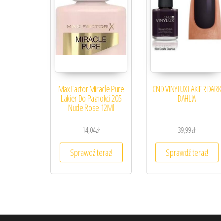
Max Factor Miracle Pure
CND VINYLUX LAKIER DAR
Lakier Do Paznokci 205
DAHLIA
Nude Rose 12Ml
14,04
zł
39,99
zł
Sprawdź teraz!
Sprawdź teraz!