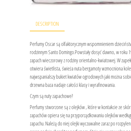
DESCRIPTION
Perfumy Oscar są olfaktorycznym wspomnieniem dzieciństw
rodzinnym Santo Domingo.Powstały dosyć dawno, w roku 197
zapach wieczorowy z rodziny orientalno-kwiatowej. W zupełn
otwiera świetlista, świeża nuta bergamoty wzmocniona kolen
najwspanialszy bukiet kwiatów ogrodowych jaki można sobi
drzewna baza nadaje całości klasy i wyrafinowania.
Czym są nuty zapachowe?
Perfumy stworzone są z olejków , które w kontakcie ze sk
zapachów opiera się na przyporządkowaniu olejków według ic
zapachu. Należą do niej olejki wyczuwalne zaraz po rozpyleni