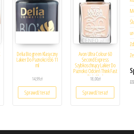
M
Śl
ur
Zd
K
Delia Bio green Klasyczny
Avon Ultra Colour 60
Ze
Lakier Do Paznokci 656 11
Second Express
ml
Szybkoschnący Lakier Do
S
Paznokci Odcień Think Fast
Pink 10ml
14,99
zł
18,00
zł
zz
Sprawdź teraz!
Sprawdź teraz!