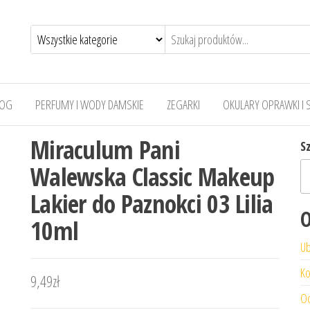
LOG
PERFUMY I WODY DAMSKIE
ZEGARKI
OKULARY OPRAWKI I 
Miraculum Pani
S
Walewska Classic Makeup
Lakier do Paznokci 03 Lilia
O
10ml
Ub
Ko
9,49
zł
Od