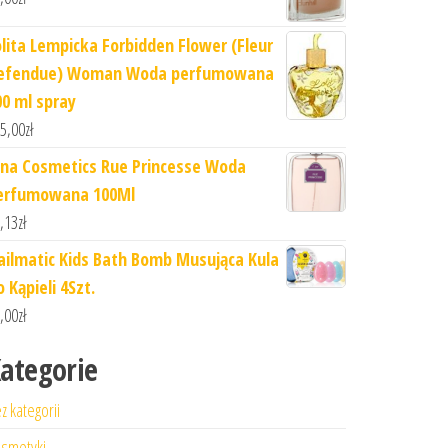
olita Lempicka Forbidden Flower (Fleur
efendue) Woman Woda perfumowana
00 ml spray
5,00
zł
ina Cosmetics Rue Princesse Woda
erfumowana 100Ml
,13
zł
ailmatic Kids Bath Bomb Musująca Kula
 Kąpieli 4Szt.
,00
zł
ategorie
z kategorii
smetyki