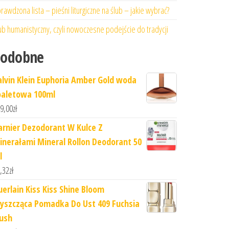
rawdzona lista – pieśni liturgiczne na ślub – jakie wybrać?
ub humanistyczny, czyli nowoczesne podejście do tradycji
Podobne
alvin Klein Euphoria Amber Gold woda
oaletowa 100ml
9,00
zł
arnier Dezodorant W Kulce Z
inerałami Mineral Rollon Deodorant 50
l
,32
zł
uerlain Kiss Kiss Shine Bloom
łyszcząca Pomadka Do Ust 409 Fuchsia
lush