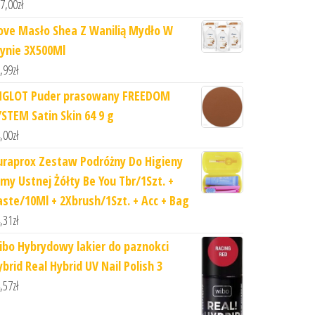
7,00
zł
ove Masło Shea Z Wanilią Mydło W
łynie 3X500Ml
,99
zł
NGLOT Puder prasowany FREEDOM
YSTEM Satin Skin 64 9 g
,00
zł
uraprox Zestaw Podróżny Do Higieny
amy Ustnej Żółty Be You Tbr/1Szt. +
aste/10Ml + 2Xbrush/1Szt. + Acc + Bag
,31
zł
ibo Hybrydowy lakier do paznokci
brid Real Hybrid UV Nail Polish 3
,57
zł