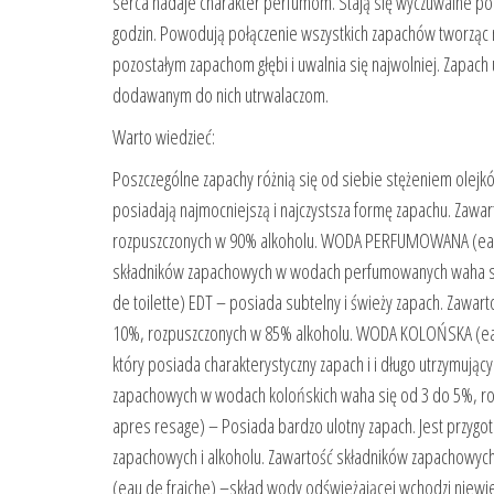
serca nadaje charakter perfumom. Stają się wyczuwalne po k
godzin. Powodują połączenie wszystkich zapachów tworząc n
pozostałym zapachom głębi i uwalnia się najwolniej. Zapach u
dodawanym do nich utrwalaczom.
Warto wiedzieć:
Poszczególne zapachy różnią się od siebie stężeniem olej
posiadają najmocniejszą i najczystsza formę zapachu. Zaw
rozpuszczonych w 90% alkoholu. WODA PERFUMOWANA (eau de
składników zapachowych w wodach perfumowanych waha si
de toilette) EDT – posiada subtelny i świeży zapach. Zaw
10%, rozpuszczonych w 85% alkoholu. WODA KOLOŃSKA (eau 
który posiada charakterystyczny zapach i i długo utrzymując
zapachowych w wodach kolońskich waha się od 3 do 5%, r
apres resage) – Posiada bardzo ulotny zapach. Jest przygo
zapachowych i alkoholu. Zawartość składników zapachowy
(eau de fraiche) –skład wody odświeżającej wchodzi niewiel