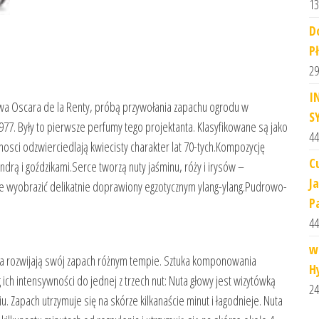
13
D
P
29
I
a Oscara de la Renty, próbą przywołania zapachu ogrodu w
S
7. Były to pierwsze perfumy tego projektanta. Klasyfikowane są jako
44
osci odzwierciedlają kwiecisty charakter lat 70-tych.Kompozycję
C
drą i goździkami.Serce tworzą nuty jaśminu, róży i irysów –
J
e wyobrazić delikatnie doprawiony egzotycznym ylang-ylang.Pudrowo-
P
44
w
óra rozwijają swój zapach różnym tempie. Sztuka komponowania
Hy
h intensywności do jednej z trzech nut: Nuta głowy jest wizytówką
24
u. Zapach utrzymuje się na skórze kilkanaście minut i łagodnieje. Nuta