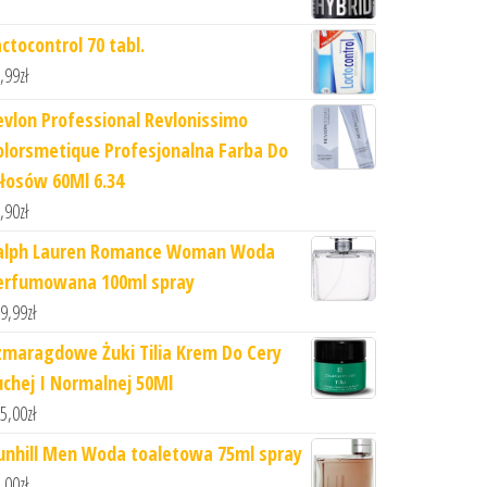
ctocontrol 70 tabl.
,99
zł
evlon Professional Revlonissimo
olorsmetique Profesjonalna Farba Do
łosów 60Ml 6.34
,90
zł
alph Lauren Romance Woman Woda
erfumowana 100ml spray
9,99
zł
zmaragdowe Żuki Tilia Krem Do Cery
uchej I Normalnej 50Ml
5,00
zł
unhill Men Woda toaletowa 75ml spray
,00
zł