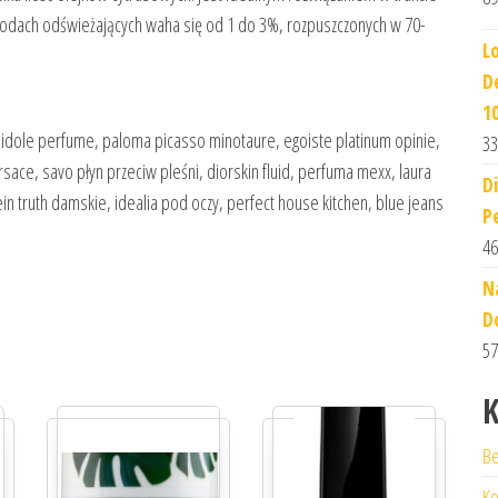
odach odświeżających waha się od 1 do 3%, rozpuszczonych w 70-
L
D
1
, idole perfume, paloma picasso minotaure, egoiste platinum opinie,
33
rsace, savo płyn przeciw pleśni, diorskin fluid, perfuma mexx, laura
D
ein truth damskie, idealia pod oczy, perfect house kitchen, blue jeans
P
46
N
Do
57
K
Be
Ko