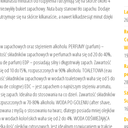
ilkunastu minutach od rozpylenia i utrzymują się na skórze około 4
iezwykły bukiet zapachowy. Nuta bazy stanowi tło zapachu. Dodaje
La
trzymuje się na skórze kilkanaście, a nawet kilkadziesiąt minut dzięki
26
R
C
ków zapachowych oraz stężeniem alkoholu. PERFUMY (parfum) –
W
artość składników zapachowych w perfumach waha się od 20 do 40%,
19
 parfum) EDP – posiadają silny i długotrwały zapach. Zawartość
R
ę od 10 do15%, rozpuszczonych w 90% alkoholu. TOALETOWA (eau
p
artość składników zapachowych w wodach toaletowych waha się od 5 do
28
de cologne) EDC – jest zapachem o najniższym stężeniu aromatu,
S
y się zapach. Idealna do stosowania na co dzień. Zawartość składników
S
ozpuszczonych w 70-80% alkoholu. WODA PO GOLENIU (after shave,
16
towana z myślą o stosowaniu na twarz, dlatego posiada mniej olejków
ch w wodach kolońskich waha się od 2 do 4%. WODA ODŚWIEŻAJĄCA
D
ka ilość olejków cytrusowych. Jest idealnym rozwiązaniem w trakcie
89