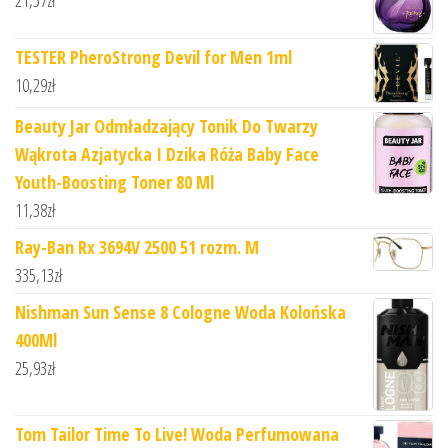
21,57
zł
TESTER PheroStrong Devil for Men 1ml
10,29
zł
Beauty Jar Odmładzający Tonik Do Twarzy
Wąkrota Azjatycka I Dzika Róża Baby Face
Youth-Boosting Toner 80 Ml
11,38
zł
Ray-Ban Rx 3694V 2500 51 rozm. M
335,13
zł
Nishman Sun Sense 8 Cologne Woda Kolońska
400Ml
25,93
zł
Tom Tailor Time To Live! Woda Perfumowana