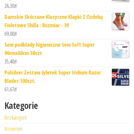
26,30
zł
Damskie Skórzane Klasyczne Klapki Z Ozdobą
Fioletowe Shilla : Rozmiar - 39
69,00
zł
Seni podkłady higieniczne Seni Soft Super
90cmx60cm 30szt
35,40
zł
Polsilver Zestaw żyletek Super Iridium Razor
Blades 100szt.
61,67
zł
Kategorie
Bez kategorii
Kosmetyki