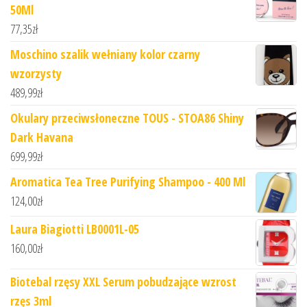
50Ml
77,35
zł
Moschino szalik wełniany kolor czarny
wzorzysty
489,99
zł
Okulary przeciwsłoneczne TOUS - STOA86 Shiny
Dark Havana
699,99
zł
Aromatica Tea Tree Purifying Shampoo - 400 Ml
124,00
zł
Laura Biagiotti LB0001L-05
160,00
zł
Biotebal rzęsy XXL Serum pobudzające wzrost
rzęs 3ml