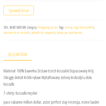
Sprawdź teraz!
SKU:
48487d0854fb
Category:
Pielęgnacja protez
Tags:
bioliq
,
hugo boss bottled
,
lancome la vie est belle
,
tabletki do zmywarek
,
teaste
,
yve saint laurent
DESCRIPTION
Materiał: 100% bawełna Zestaw trzech koszulek Dopasowany krój
Okrągły dekolt Krótki rękaw Wyhaftowany zielony krokodyl u dołu
koszulki
T-shirty i koszulki męskie
paco rabanne million dollar, astor perfect stay recenzja, estee lauder