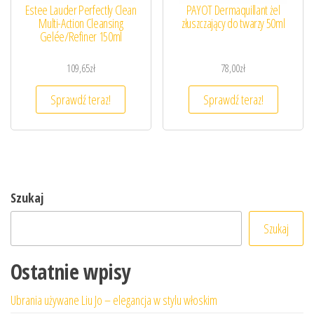
Estee Lauder Perfectly Clean
PAYOT Dermaquillant żel
Multi-Action Cleansing
złuszczający do twarzy 50ml
Gelée/Refiner 150ml
109,65
zł
78,00
zł
Sprawdź teraz!
Sprawdź teraz!
Szukaj
Szukaj
Ostatnie wpisy
Ubrania używane Liu Jo – elegancja w stylu włoskim