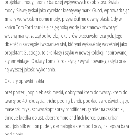
projektant mody, jedna z bardziej wpływowych osobistości świata
mody. Sławę zyskał jako dyrektor kreatywny marki Gucci, wprowadzając
zmiany we włoskim domu mody, przywrócił mu dawny blask. Gdy w
końcu Tom Ford rzucił się na głęboką wodę i postanowił stworzyć
własną markę, zaczął od kolekcji okularów przeciwsłonecznych. Jego
dbałość o szczegóły i wspaniały styl, którymi wykazał się wcześniej jako
projektant Gucciego, to siła klasy i szyku w nowej kolekcji inspirowanej
stylem vintage. Okulary Toma Forda słyną z wyrafinowanego stylu oraz
najwyższej jakości wykonania.
Okulary oprawki i szkła
pret porter, joop niebieski meski, dobry tani krem do twarzy, krem do
twarzy po 40 roku życia, tricho peeling bandi, podkład aa rozświetlający,
maseczki miya, schwarzkopf spray conditioner, garnier na zaskórniki,
clinique kredka do ust, abercrombie and fitch fierce, puma urban,
bourjois silk edition puder, dermalogica krem pod oczy, najlepsza baza
pod cienie