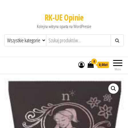
RK-UE Opinie
Kolejna witryna oparta na WordPressie
0
0,00zł
Menu