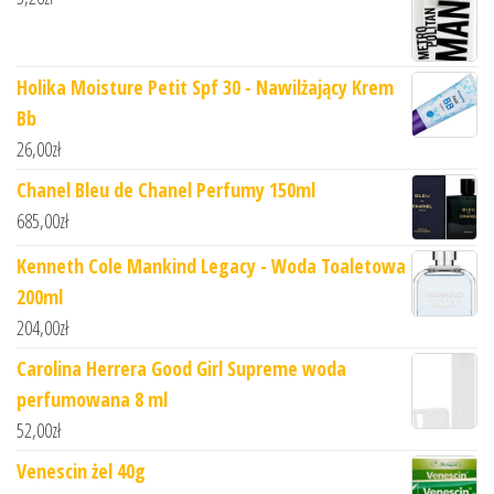
Holika Moisture Petit Spf 30 - Nawilżający Krem
Bb
26,00
zł
Chanel Bleu de Chanel Perfumy 150ml
685,00
zł
Kenneth Cole Mankind Legacy - Woda Toaletowa
200ml
204,00
zł
Carolina Herrera Good Girl Supreme woda
perfumowana 8 ml
52,00
zł
Venescin żel 40g