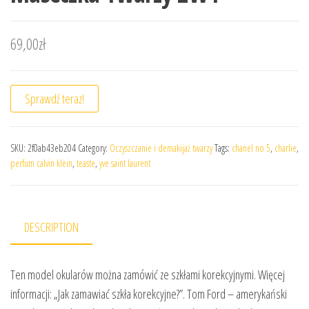
69,00
zł
Sprawdź teraz!
SKU:
2f0ab43eb204
Category:
Oczyszczanie i demakijaż twarzy
Tags:
chanel no 5
,
charlie
,
perfum calvin klein
,
teaste
,
yve saint laurent
DESCRIPTION
Ten model okularów można zamówić ze szkłami korekcyjnymi. Więcej
informacji: „Jak zamawiać szkła korekcyjne?”. Tom Ford – amerykański