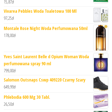
15,87
zł
Vivarea Pebbles Woda Toaletowa 100 Ml
97,25
zł
Montale Rose Night Woda Perfumowana 50ml
178,00
zł
Yves Saint Laurent Belle d Opium Woman Woda
perfumowana spray 90 ml
799,00
zł
Salomon Outsnaps Cswp 409220 Czarny Szary
649,99
zł
Phlebodia 600 Mg 30 Tabl.
26,50
zł