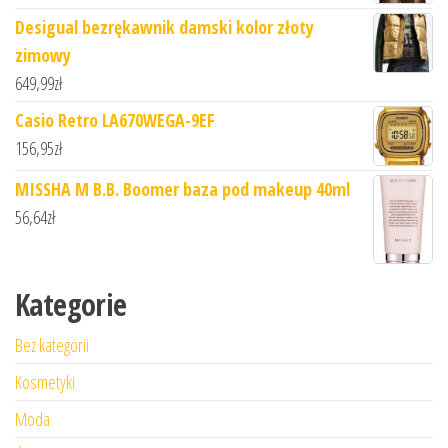
Desigual bezrękawnik damski kolor złoty
zimowy
649,99
zł
Casio Retro LA670WEGA-9EF
156,95
zł
MISSHA M B.B. Boomer baza pod makeup 40ml
56,64
zł
Kategorie
Bez kategorii
Kosmetyki
Moda