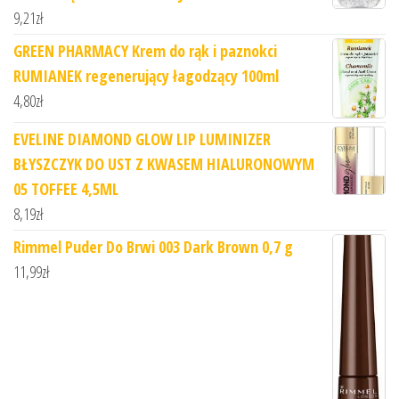
9,21
zł
GREEN PHARMACY Krem do rąk i paznokci
RUMIANEK regenerujący łagodzący 100ml
4,80
zł
EVELINE DIAMOND GLOW LIP LUMINIZER
BŁYSZCZYK DO UST Z KWASEM HIALURONOWYM
05 TOFFEE 4,5ML
8,19
zł
Rimmel Puder Do Brwi 003 Dark Brown 0,7 g
11,99
zł