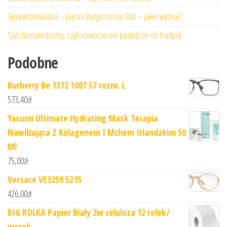
Sprawdzona lista – pieśni liturgiczne na ślub – jakie wybrać?
Ślub humanistyczny, czyli nowoczesne podejście do tradycji
Podobne
Burberry Be 1372 1007 57 rozm. L
573,40
zł
Yasumi Ultimate Hydrating Mask Terapia
Nawilżająca Z Kolagenem I Mchem Irlandzkim 50
Ml
75,00
zł
Versace VE3259 5215
426,00
zł
BIG ROLKA Papier Biały 2w celuloza 12 rolek/
worek