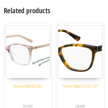
Related products
Missoni MMI 0010 JLG
Tommy Hilfiger TH1531 SX7
367,00
zł
269,90
zł