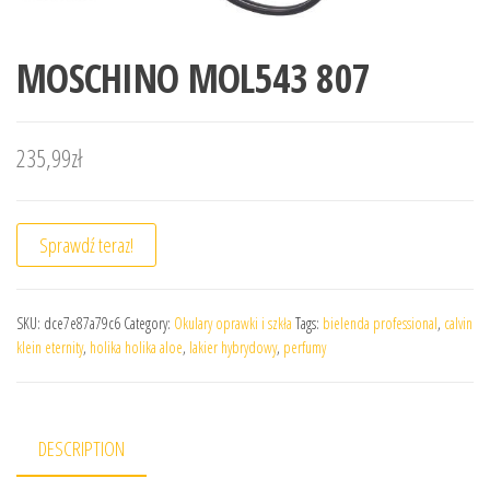
MOSCHINO MOL543 807
235,99
zł
Sprawdź teraz!
SKU:
dce7e87a79c6
Category:
Okulary oprawki i szkła
Tags:
bielenda professional
,
calvin
klein eternity
,
holika holika aloe
,
lakier hybrydowy
,
perfumy
DESCRIPTION