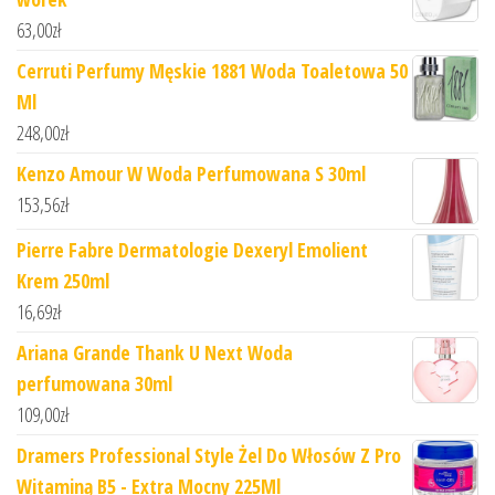
63,00
zł
Cerruti Perfumy Męskie 1881 Woda Toaletowa 50
Ml
248,00
zł
Kenzo Amour W Woda Perfumowana S 30ml
153,56
zł
Pierre Fabre Dermatologie Dexeryl Emolient
Krem 250ml
16,69
zł
Ariana Grande Thank U Next Woda
perfumowana 30ml
109,00
zł
Dramers Professional Style Żel Do Włosów Z Pro
Witaminą B5 - Extra Mocny 225Ml