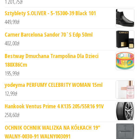
1 201,75
zł
Sztyblety S.OLIVER - 5-15300-39 Black 101
449,99
zł
Carner Barcelona Sandor 70`S Edp 50ml
402,00
zł
Bestway Dmuchana Trampolina Dla Dzieci
180X86Cm
195,99
zł
yodeyma PERFUMY CELEBRITY WOMAN 15ml
12,99
zł
Hankook Ventus Prime 4 K135 205/55R16 91V
258,60
zł
OCHNIK OCHNIK WALIZKA NA KÓŁKACH 19"
WALNY-0030-91 WALNY003091