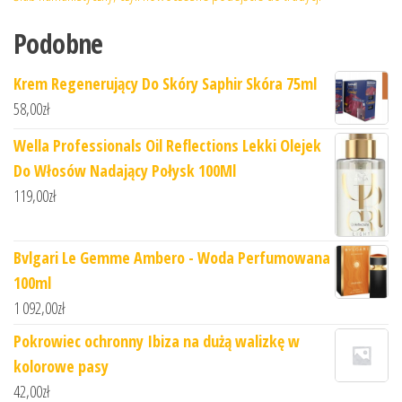
Podobne
Krem Regenerujący Do Skóry Saphir Skóra 75ml
58,00
zł
Wella Professionals Oil Reflections Lekki Olejek
Do Włosów Nadający Połysk 100Ml
119,00
zł
Bvlgari Le Gemme Ambero - Woda Perfumowana
100ml
1 092,00
zł
Pokrowiec ochronny Ibiza na dużą walizkę w
kolorowe pasy
42,00
zł