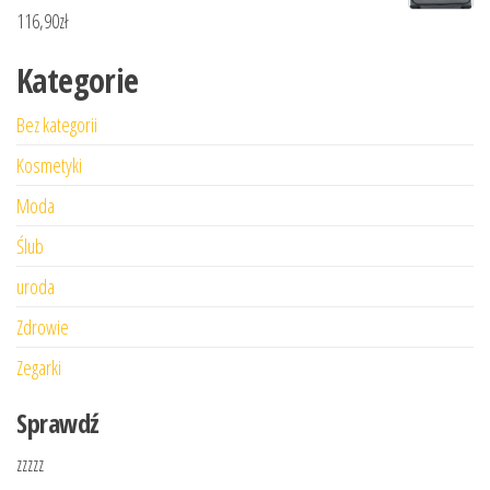
116,90
zł
Kategorie
Bez kategorii
Kosmetyki
Moda
Ślub
uroda
Zdrowie
Zegarki
Sprawdź
zzzzz