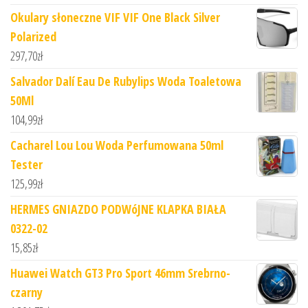
Okulary słoneczne VIF VIF One Black Silver
Polarized
297,70
zł
Salvador Dalí Eau De Rubylips Woda Toaletowa
50Ml
104,99
zł
Cacharel Lou Lou Woda Perfumowana 50ml
Tester
125,99
zł
HERMES GNIAZDO PODWóJNE KLAPKA BIAŁA
0322-02
15,85
zł
Huawei Watch GT3 Pro Sport 46mm Srebrno-
czarny