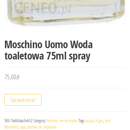
Moschino Uomo Woda
toaletowa 75ml spray
75,00
zł
Sprawdź teraz!
SKU:
9ab0daa3eb52
Category:
Perfumy i wody męskie
Tags:
acqua di gio
,
dior
fahrenheit
,
skyn
,
tabletki do zmywarek