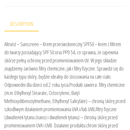
DESCRIPTION
Altruist – Sunscreen – Krem przeciwsłoneczny SPF50 – krem z filtrem
do twarzy posiadający SPF 50 oraz PPD 54, co sprawia, że zapewnia
skórze pełną ochronę przed promieniowaniem UV. W jego składzie
znajdziemy zarówno filtry chemiczne, jak i filtry fizyczne. Sprawdzi się do
każdego typu skóry, będzie idealny do stosowania na całe ciało.
Odpowiedni dla dzieci od 2. roku życia.Produkt zawiera: filtry chemiczne
(m.in. Ethylhexyl Stearate, Octocrylene, Butyl
Methoxydibenzoylmethane, Ethylhexyl Salicylate) – chronią skórę przed
szkodliwym działaniem promieniowania UVA i/lub UVB,filtry fizyczne
(dwutlenek tytanu (nano) i dwutlenek tytanu) – chronią skórę przed
promieniowaniem UVA i UVB. Działanie produktu:chroni skórę przed