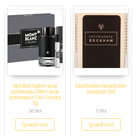
Mont Blanc Explorer woda
David Beckham Intimately Men
perfumowana 100ml + woda
Dezodorant 75ml
perfumowana 7,5ml + Deostick
75g
247,99
zł
17,99
zł
Sprawdź teraz!
Sprawdź teraz!