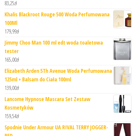
83,25
zł
Khalis Blackroot Rouge 500 Woda Perfumowana
100Ml
179,99
zł
Jimmy Choo Man 100 ml edt woda toaletowa
tester
165,00
zł
Elizabeth Arden 5Th Avenue Woda Perfumowana
125ml + Balsam do Ciała 100ml
139,00
zł
Lancome Hypnose Mascara Set Zestaw
Kosmetyków
159,54
zł
Spodnie Under Armour UA RIVAL TERRY JOGGER-
RED