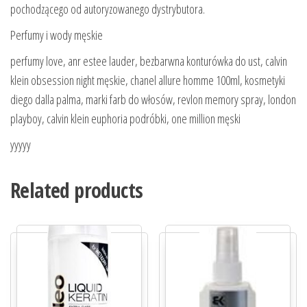
pochodzącego od autoryzowanego dystrybutora.
Perfumy i wody męskie
perfumy love, anr estee lauder, bezbarwna konturówka do ust, calvin
klein obsession night męskie, chanel allure homme 100ml, kosmetyki
diego dalla palma, marki farb do włosów, revlon memory spray, london
playboy, calvin klein euphoria podróbki, one million męski
yyyyy
Related products