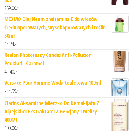
269,00
zł
MEXMO Olej Neem z witaminą E do włosów
średnioporowatych, wysokoporowatych i roślin
50ml
14,24
zł
Revlon Photoready Candid Anti-Pollution
Podkład - Caramel
41,40
zł
Versace Pour Homme Woda toaletowa 100ml
234,99
zł
Clarins Aksamitne Mleczko Do Demakijażu Z
Alpejskimi Ekstraktami Z Gencjany I Melisy
400Ml
100,00
zł