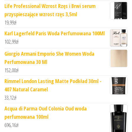
Life Professional Wzrost Rzęs i Brwi serum
przyspieszające wzrost rzęs 3,5ml
19,99
zł
Karl Lagerfeld Paris Woda Perfumowana 100Ml
102,99
zł
Giorgio Armani Emporio She Women Woda
Perfumowana 30 Ml
152,00
zł
Rimmel London Lasting Matte Podkład 30ml -
407 Natural Caramel
33,12
zł
Acqua di Parma Oud Colonia Oud woda
perfumowana 100ml
696,16
zł