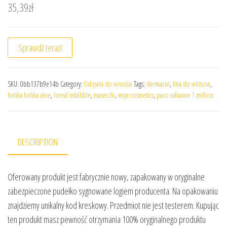
35,39
zł
Sprawdź teraz!
SKU:
0bb137b9e14b
Category:
Odżywki do włosów
Tags:
dermacol
,
hna do wlosow
,
holika holika aloe
,
loreal infallible
,
maseczki
,
miya cosmetics
,
paco rabanne 1 million
DESCRIPTION
Oferowany produkt jest fabrycznie nowy, zapakowany w oryginalne
zabezpieczone pudełko sygnowane logiem producenta. Na opakowaniu
znajdziemy unikalny kod kreskowy. Przedmiot nie jest testerem. Kupując
ten produkt masz pewność otrzymania 100% oryginalnego produktu