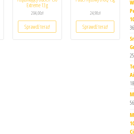
W
Extreme 13 g
P
204,00
zł
24,98
zł
1
Sprawdź teraz!
Sprawdź teraz!
36
S
G
25
T
A
18
M
56
M
1
C