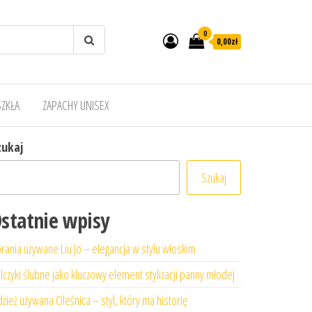
0
0,00zł
SZKŁA
ZAPACHY UNISEX
zukaj
Szukaj
statnie wpisy
rania używane Liu Jo – elegancja w stylu włoskim
lczyki ślubne jako kluczowy element stylizacji panny młodej
zież używana Oleśnica – styl, który ma historię