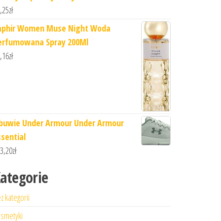
,25
zł
aphir Women Muse Night Woda
erfumowana Spray 200Ml
,16
zł
buwie Under Armour Under Armour
ssential
3,20
zł
ategorie
z kategorii
smetyki