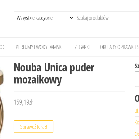
LOG
PERFUMY I WODY DAMSKIE
ZEGARKI
OKULARY OPRAWKI I 
Nouba Unica puder
S
mozaikowy
O
159,19
zł
Ub
Ko
Sprawdź teraz!
Od