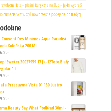
rawdzona lista – pieśni liturgiczne na ślub – jakie wybrać?
ub humanistyczny, czyli nowoczesne podejście do tradycji
Podobne
e Couvent Des Minimes Aqua Paradisi
oda Kolońska 200 Ml
6,00
zł
oop! Sweter 30027959 17 Jk-12Toto Biały
egular Fit
9,99
zł
zafa Przesuwna Vista 01 150 Lustro
ro+
9,00
zł
oma Beauty Say What Podkład 30ml -