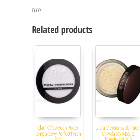
yyyyy
Related products
Glam Of Sweden Puder
Laura Mercier Sypki Pude
kompaktowy Perfect Finish
Utrwalający Makijaż
8 gr
Translucent 30G