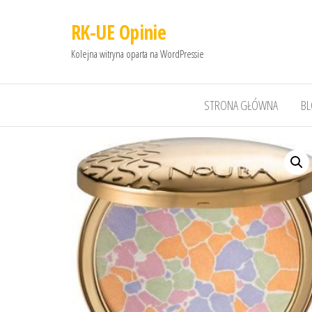
RK-UE Opinie
Kolejna witryna oparta na WordPressie
STRONA GŁÓWNA
B