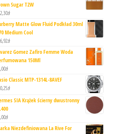
rown Sugar T2W
2,30
zł
urberry Matte Glow Fluid Podkład 30ml
 70 Medium Cool
6,92
zł
lvarez Gomez Zafiro Femme Woda
erfumowana 150Ml
,00
zł
asio Classic MTP-1314L-8AVEF
0,25
zł
ermes SIA Krążek ścierny dwustronny
.400
,00
zł
arka Niezdefiniowana La Rive For