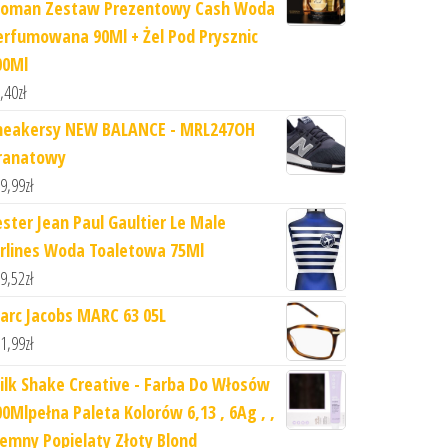
oman Zestaw Prezentowy Cash Woda
erfumowana 90Ml + Żel Pod Prysznic
00Ml
,40
zł
neakersy NEW BALANCE - MRL247OH
ranatowy
9,99
zł
ester Jean Paul Gaultier Le Male
irlines Woda Toaletowa 75Ml
9,52
zł
arc Jacobs MARC 63 05L
1,99
zł
ilk Shake Creative - Farba Do Włosów
00Mlpełna Paleta Kolorów 6,13 , 6Ag , ,
iemny Popielaty Złoty Blond