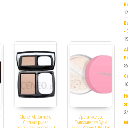
B
12
B
-
19
A
P
85
C
16
H
śr
37
r
Chanel Mat Lumiere
Vipera Face Eco
Compact puder
Transparentny Sypki
M
rozjaśniający odcień 130
Puder Ryżowy 016Q 15g