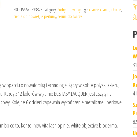
Sp
SKU:
f5567d533828
Category:
Pudry do twarzy
Tags:
chance chanel
,
charlie
,
cienie do powiek
,
e perfumy
,
serum do twarzy
Śl
L
W
31
J
R
w oparciu o nowatorską technologię. Łączy w sobie połysk lakieru,
41
ru. Każdy z 12 kolorów w gamie ECSTASY LACQUER jest „szyty na
ońcowy. Kolejne 6 odcieni zapewnia wykończenie metaliczne i perłowe.
S
P
82
em bb co to, kenzo, new vita lash opinie, white objective bioderma,
U