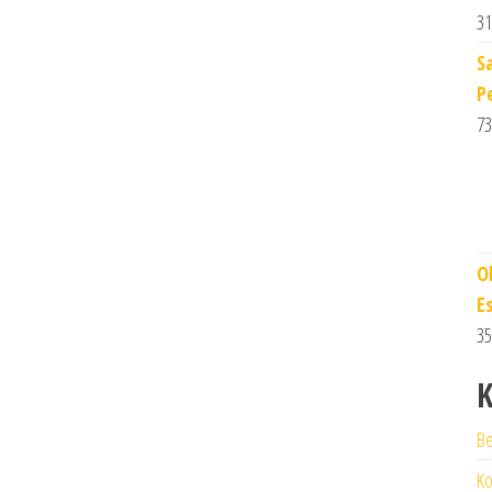
31
S
P
73
O
E
35
K
Be
Ko