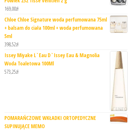
Powiek 232 Tisse Venitien 2 g
169,00
zł
Chloe Chloe Signature woda perfumowana 75ml
+ balsam do ciała 100ml + woda perfumowana
5ml
398,52
zł
Issey Miyake L`Eau D`Issey Eau & Magnolia
Woda Toaletowa 100Ml
573,25
zł
POMARAŃCZOWE WKŁADKI ORTOPEDYCZNE
SUPINUJĄCE MEMO