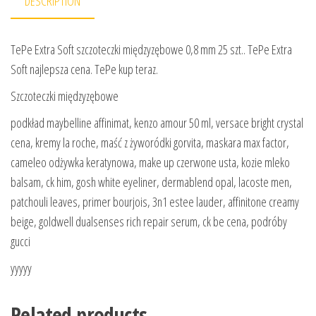
DESCRIPTION
TePe Extra Soft szczoteczki międzyzębowe 0,8 mm 25 szt.. TePe Extra
Soft najlepsza cena. TePe kup teraz.
Szczoteczki międzyzębowe
podkład maybelline affinimat, kenzo amour 50 ml, versace bright crystal
cena, kremy la roche, maść z żyworódki gorvita, maskara max factor,
cameleo odżywka keratynowa, make up czerwone usta, kozie mleko
balsam, ck him, gosh white eyeliner, dermablend opal, lacoste men,
patchouli leaves, primer bourjois, 3n1 estee lauder, affinitone creamy
beige, goldwell dualsenses rich repair serum, ck be cena, podróby
gucci
yyyyy
Related products