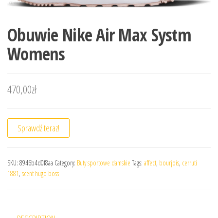
Obuwie Nike Air Max Systm
Womens
470,00
zł
Sprawdź teraz!
SKU:
8946b4d0f8aa
Category:
Buty sportowe damskie
Tags:
affect
,
bourjois
,
cerruti
1881
,
scent hugo boss