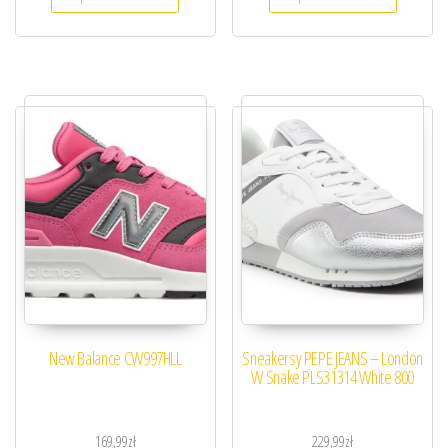
New Balance CW997HLL
Sneakersy PEPE JEANS – London
W Snake PLS31314 White 800
169,99
zł
229,99
zł