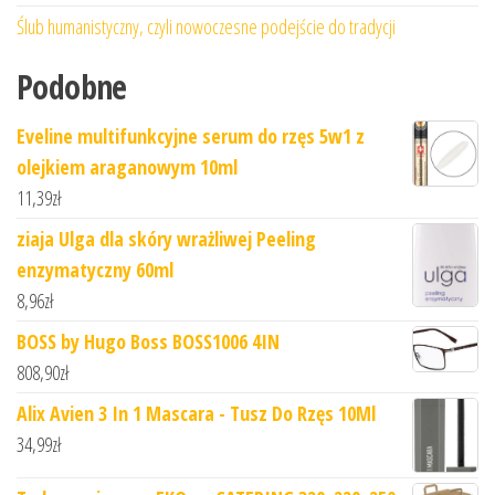
Ślub humanistyczny, czyli nowoczesne podejście do tradycji
Podobne
Eveline multifunkcyjne serum do rzęs 5w1 z
olejkiem araganowym 10ml
11,39
zł
ziaja Ulga dla skóry wrażliwej Peeling
enzymatyczny 60ml
8,96
zł
BOSS by Hugo Boss BOSS1006 4IN
808,90
zł
Alix Avien 3 In 1 Mascara - Tusz Do Rzęs 10Ml
34,99
zł