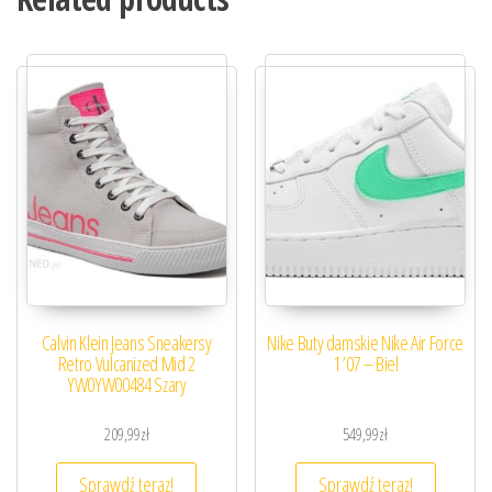
Calvin Klein Jeans Sneakersy
Nike Buty damskie Nike Air Force
Retro Vulcanized Mid 2
1 ’07 – Biel
YW0YW00484 Szary
209,99
zł
549,99
zł
Sprawdź teraz!
Sprawdź teraz!