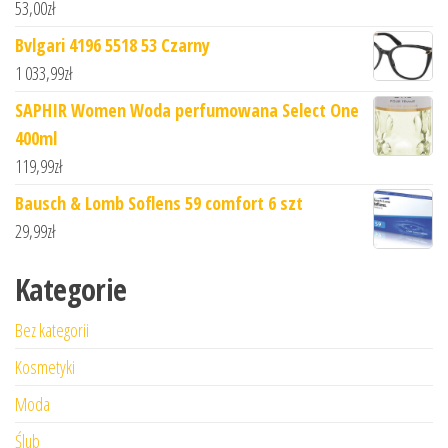
53,00
zł
Bvlgari 4196 5518 53 Czarny
1 033,99
zł
SAPHIR Women Woda perfumowana Select One
400ml
119,99
zł
Bausch & Lomb Soflens 59 comfort 6 szt
29,99
zł
Kategorie
Bez kategorii
Kosmetyki
Moda
Ślub