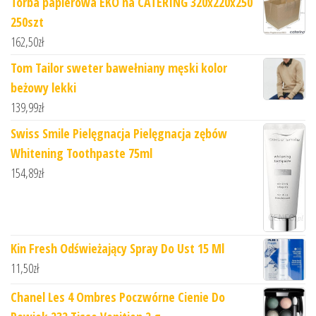
Torba papierowa EKO na CATERING 320x220x250
250szt
162,50
zł
Tom Tailor sweter bawełniany męski kolor
beżowy lekki
139,99
zł
Swiss Smile Pielęgnacja Pielęgnacja zębów
Whitening Toothpaste 75ml
154,89
zł
Kin Fresh Odświeżający Spray Do Ust 15 Ml
11,50
zł
Chanel Les 4 Ombres Poczwórne Cienie Do