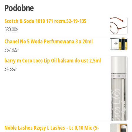
Podobne
Scotch & Soda 1010 171 rozm.52-19-135
680,00
zł
Chanel No 5 Woda Perfumowana 3 x 20ml
367,82
zł
barry m Coco Loco Lip Oil balsam do ust 2,5ml
34,55
zł
Noble Lashes Rzęsy L Lashes - Lc 0,10 Mix (5-