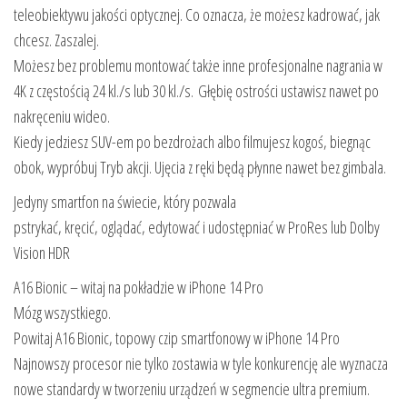
teleobiektywu jakości optycznej. Co oznacza, że możesz kadrować, jak
chcesz. Zaszalej.
Możesz bez problemu montować także inne profesjonalne nagrania w
4K z częstością 24 kl./s lub 30 kl./s. Głębię ostrości ustawisz nawet po
nakręceniu wideo.
Kiedy jedziesz SUV-em po bezdrożach albo filmujesz kogoś, biegnąc
obok, wypróbuj Tryb akcji. Ujęcia z ręki będą płynne nawet bez gimbala.
Jedyny smartfon na świecie, który pozwala
pstrykać, kręcić, oglądać, edytować i udostępniać w ProRes lub Dolby
Vision HDR
A16 Bionic – witaj na pokładzie w iPhone 14 Pro
Mózg wszystkiego.
Powitaj A16 Bionic, topowy czip smartfonowy w iPhone 14 Pro
Najnowszy procesor nie tylko zostawia w tyle konkurencję ale wyznacza
nowe standardy w tworzeniu urządzeń w segmencie ultra premium.