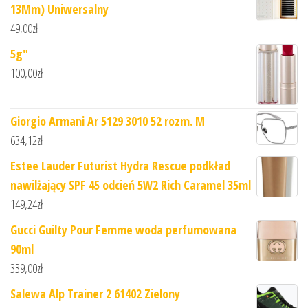
13Mm) Uniwersalny
49,00
zł
5g"
100,00
zł
Giorgio Armani Ar 5129 3010 52 rozm. M
634,12
zł
Estee Lauder Futurist Hydra Rescue podkład
nawilżający SPF 45 odcień 5W2 Rich Caramel 35ml
149,24
zł
Gucci Guilty Pour Femme woda perfumowana
90ml
339,00
zł
Salewa Alp Trainer 2 61402 Zielony