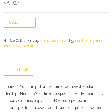
579,00
zł
Sprawdź teraz!
SKU:
6a5ef8d12e7d
Category:
Perfumy i wody damskie
Tags:
chanel
,
perfumy ariany
grande
,
sensai
,
under 20
DESCRIPTION
iPhone 14 Pro definicja ultra premium! Nowy, niezwykły rodzaj
interakcji z iPhonem. Ważna funkcja bezpieczeństwa stworzona, żeby
ratować życie. Innowacyjny aparat 48 MP do rejestrowania
oszałamiających detali, wszystko jest napędzane przez topowy czip