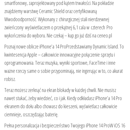
smartfonowy, zaprojektowany pod kątem trwałości. Na pokładzie
znajdziemy warstwę Ceramic Shield oraz certyfikowaną
Wwodoodporność. Wykonany z chirurgicznej stali nierdzewnej
zwieńczony wyświetlaczem o przekątnej 6,1 cala w czterech Pro
wykończenia do wyboru. Nie czekaj – kup go już dziś na ceneo.pl
Poznaj nowe oblicze iPhone’a 14 ProPrzedstawiamy Dynamic Island. To
kwintesencja Apple – całkowicie innowacyjne połączenie sprzętu i
oprogramowania. Teraz muzyka, wyniki sportowe, FaceTime i inne
ważne rzeczy same o sobie przypominają, nie ingerując w to, co akurat
robisz.
Teraz możesz zerknąć na ekran blokady w każdej chwili. Nie musisz
nawet stukać, żeby wiedzieć, co i jak. Kiedy odkładasz iPhone’a 14 Pro
ekranem do dołu albo chowasz do kieszeni, wyświetlacz całkowicie
ciemnieje, oszczędzając baterię.
Pełna personalizacja i bezpieczeństwo Twojego iPhone 14 ProW iOS 16