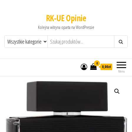
RK-UE Opinie
Kolejna witryna oparta na WordPressie
0
0,00zł
Menu