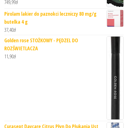
749,99
zł
Pirolam lakier do paznokci leczniczy 80 mg/g
butelka 4 g
37,40
zł
Golden rose STOŻKOWY - PĘDZEL DO
ROZŚWIETLACZA
11,90
zł
Curasept Daycare Citrus Płyn Do Płukania Ust