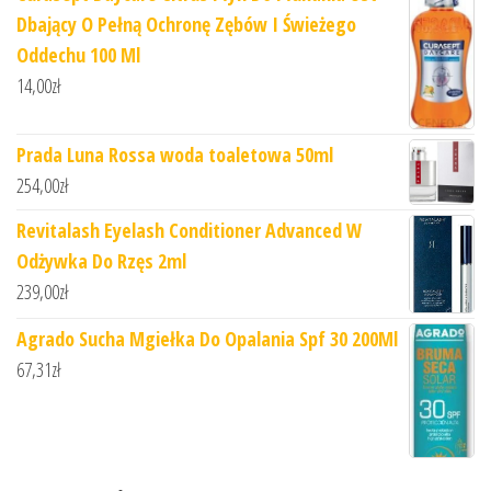
Dbający O Pełną Ochronę Zębów I Świeżego
Oddechu 100 Ml
14,00
zł
Prada Luna Rossa woda toaletowa 50ml
254,00
zł
Revitalash Eyelash Conditioner Advanced W
Odżywka Do Rzęs 2ml
239,00
zł
Agrado Sucha Mgiełka Do Opalania Spf 30 200Ml
67,31
zł