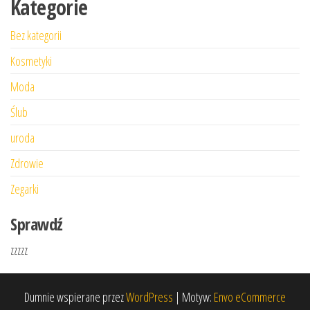
Kategorie
Bez kategorii
Kosmetyki
Moda
Ślub
uroda
Zdrowie
Zegarki
Sprawdź
zzzzz
Dumnie wspierane przez
WordPress
|
Motyw:
Envo eCommerce