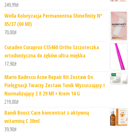
249,99
zł
Wella Koloryzacja Permanentna Shinefinity Nº
05/37 (60 Ml)
70,00
zł
Curaden Curaprox CS5460 Ortho Szczoteczka
ortodontyczna do zębów ultra miękka
17,90
zł
Mario Badescu Acne Repair Kit Zestaw Do
Pielęgnacji Twarzy Zestaw Tonik Wysuszający I
Normalizujący 2 X 29 Ml + Krem 14 G
219,00
zł
Bandi Boost Care koncentrat z aktywną
witaminą C 30ml
39,90
zł