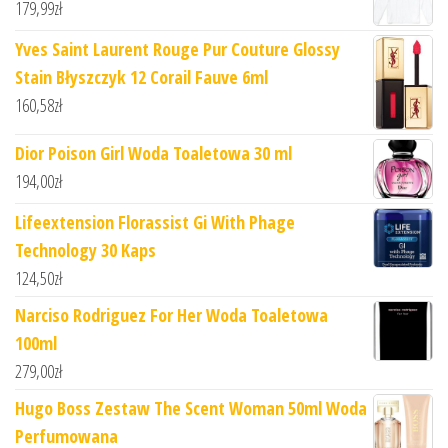
179,99
zł
Yves Saint Laurent Rouge Pur Couture Glossy
Stain Błyszczyk 12 Corail Fauve 6ml
160,58
zł
Dior Poison Girl Woda Toaletowa 30 ml
194,00
zł
Lifeextension Florassist Gi With Phage
Technology 30 Kaps
124,50
zł
Narciso Rodriguez For Her Woda Toaletowa
100ml
279,00
zł
Hugo Boss Zestaw The Scent Woman 50ml Woda
Perfumowana