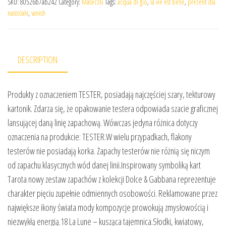
SKU:
80526b7ab242
Category:
Maseczki
Tags:
acqua di gio
,
la vie est belle
,
prezent dla
nastolaki
,
vanish
DESCRIPTION
Produkty z oznaczeniem TESTER, posiadają najczęściej szary, tekturowy
kartonik. Zdarza się, że opakowanie testera odpowiada szacie graficznej
lansującej daną linię zapachową. Wówczas jedyna różnica dotyczy
oznaczenia na produkcie: TESTER.W wielu przypadkach, flakony
testerów nie posiadają korka. Zapachy testerów nie różnią się niczym
od zapachu klasycznych wód danej linii.Inspirowany symboliką kart
Tarota nowy zestaw zapachów z kolekcji Dolce & Gabbana reprezentuje
charakter pięciu zupełnie odmiennych osobowości. Reklamowane przez
największe ikony świata mody kompozycje prowokują zmysłowością i
niezwykłą energią.18 La Lune – kusząca tajemnica.Słodki, kwiatowy,