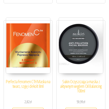
Perfecta Fenomen CTH Maska na
Sukin Oczyszczająca maska z
twarz, szyję i dekolt 8ml
aktywnym węglem Oil Balancing
100ml
2,82
zł
59,99
zł