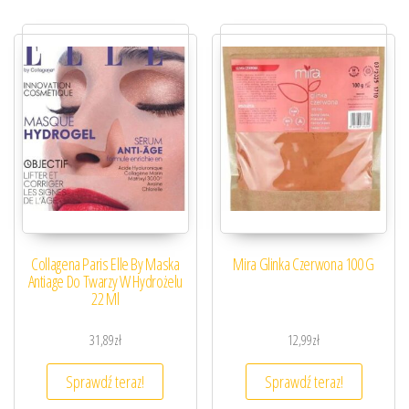
Collagena Paris Elle By Maska
Mira Glinka Czerwona 100 G
Antiage Do Twarzy W Hydrożelu
22 Ml
31,89
zł
12,99
zł
Sprawdź teraz!
Sprawdź teraz!