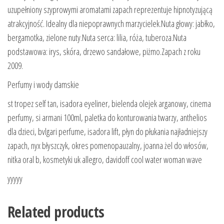
uzupełniony szyprowymi aromatami zapach reprezentuje hipnotyzującą
atrakcyjność. Idealny dla niepoprawnych marzycielek.Nuta głowy: jabłko,
bergamotka, zielone nuty.Nuta serca: lilia, róża, tuberoza.Nuta
podstawowa: irys, skóra, drzewo sandałowe, piżmo.Zapach z roku
2009.
Perfumy i wody damskie
st tropez self tan, isadora eyeliner, bielenda olejek arganowy, cinema
perfumy, si armani 100ml, paletka do konturowania twarzy, anthelios
dla dzieci, bvlgari perfume, isadora lift, płyn do płukania najładniejszy
zapach, nyx błyszczyk, okres pomenopauzalny, joanna żel do włosów,
nitka oral b, kosmetyki uk allegro, davidoff cool water woman wave
yyyyy
Related products