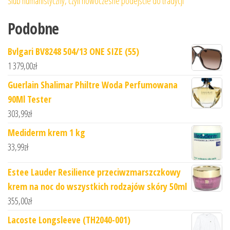
Ślub humanistyczny, czyli nowoczesne podejście do tradycji
Podobne
Bvlgari BV8248 504/13 ONE SIZE (55)
1 379,00
zł
Guerlain Shalimar Philtre Woda Perfumowana
90Ml Tester
303,99
zł
Mediderm krem 1 kg
33,99
zł
Estee Lauder Resilience przeciwzmarszczkowy
krem na noc do wszystkich rodzajów skóry 50ml
355,00
zł
Lacoste Longsleeve (TH2040-001)