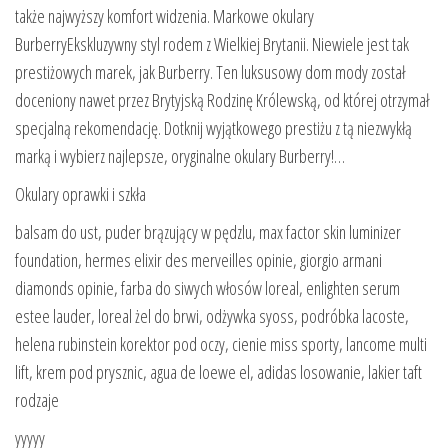
także najwyższy komfort widzenia. Markowe okulary
BurberryEkskluzywny styl rodem z Wielkiej Brytanii. Niewiele jest tak
prestiżowych marek, jak Burberry. Ten luksusowy dom mody został
doceniony nawet przez Brytyjską Rodzinę Królewską, od której otrzymał
specjalną rekomendację. Dotknij wyjątkowego prestiżu z tą niezwykłą
marką i wybierz najlepsze, oryginalne okulary Burberry!…
Okulary oprawki i szkła
balsam do ust, puder brązujący w pędzlu, max factor skin luminizer
foundation, hermes elixir des merveilles opinie, giorgio armani
diamonds opinie, farba do siwych włosów loreal, enlighten serum
estee lauder, loreal żel do brwi, odżywka syoss, podróbka lacoste,
helena rubinstein korektor pod oczy, cienie miss sporty, lancome multi
lift, krem pod prysznic, agua de loewe el, adidas losowanie, lakier taft
rodzaje
yyyyy