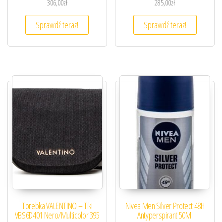
306,00
zł
285,00
zł
Sprawdź teraz!
Sprawdź teraz!
Torebka VALENTINO – Tiki
Nivea Men Silver Protect 48H
VBS6D401 Nero/Multicolor 395
Antyperspirant 50Ml