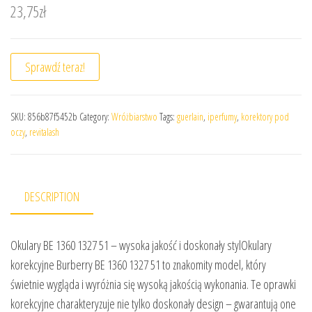
23,75
zł
Sprawdź teraz!
SKU:
856b87f5452b
Category:
Wróżbiarstwo
Tags:
guerlain
,
iperfumy
,
korektory pod
oczy
,
revitalash
DESCRIPTION
Okulary BE 1360 1327 51 – wysoka jakość i doskonały stylOkulary
korekcyjne Burberry BE 1360 1327 51 to znakomity model, który
świetnie wygląda i wyróżnia się wysoką jakością wykonania. Te oprawki
korekcyjne charakteryzuje nie tylko doskonały design – gwarantują one