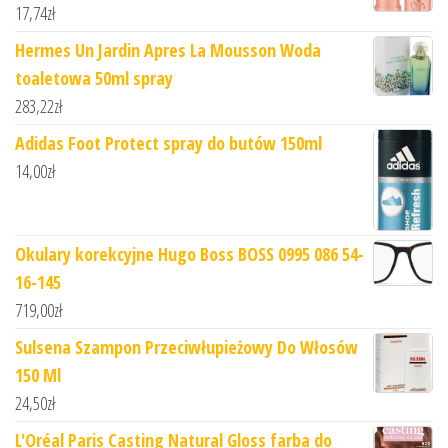
17,74
zł
Hermes Un Jardin Apres La Mousson Woda
toaletowa 50ml spray
283,22
zł
Adidas Foot Protect spray do butów 150ml
14,00
zł
Okulary korekcyjne Hugo Boss BOSS 0995 086 54-
16-145
719,00
zł
Sulsena Szampon Przeciwłupieżowy Do Włosów
150 Ml
24,50
zł
L'Oréal Paris Casting Natural Gloss farba do