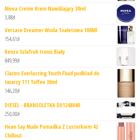
Nivea Creme Krem Nawilżający 30ml
3,88
zł
Versace Dreamer Woda Toaletowa 100Ml
154,61
zł
Kenzo Szlafrok Iconic Biały
849,99
zł
Clarins Everlasting Youth Fluid podkład do
twarzy 111 Toffee 30ml
146,20
zł
DIESEL - BRANSOLETKA DX1248040
250,00
zł
Hean Say Nude Pomadka Z Lusterkiem 42
Chillout