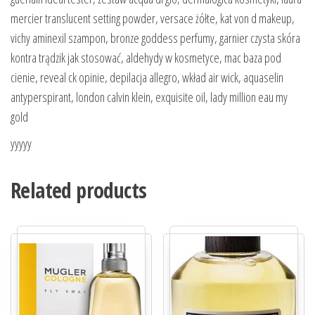
mercier translucent setting powder, versace żółte, kat von d makeup,
vichy aminexil szampon, bronze goddess perfumy, garnier czysta skóra
kontra trądzik jak stosować, aldehydy w kosmetyce, mac baza pod
cienie, reveal ck opinie, depilacja allegro, wkład air wick, aquaselin
antyperspirant, london calvin klein, exquisite oil, lady million eau my
gold
yyyyy
Related products