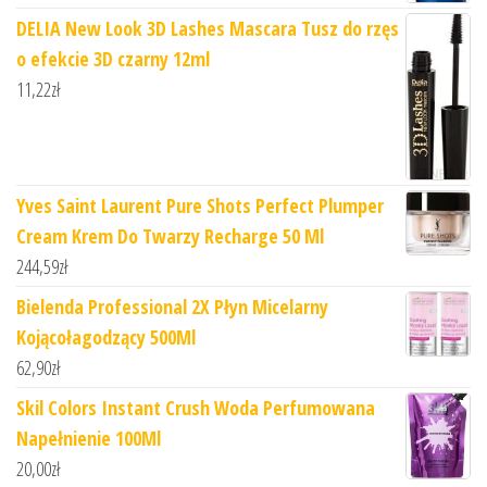
DELIA New Look 3D Lashes Mascara Tusz do rzęs
o efekcie 3D czarny 12ml
11,22
zł
Yves Saint Laurent Pure Shots Perfect Plumper
Cream Krem Do Twarzy Recharge 50 Ml
244,59
zł
Bielenda Professional 2X Płyn Micelarny
Kojącołagodzący 500Ml
62,90
zł
Skil Colors Instant Crush Woda Perfumowana
Napełnienie 100Ml
20,00
zł