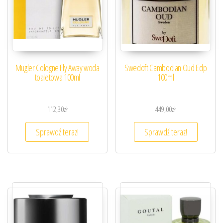
Mugler Cologne Fly Away woda
Swedoft Cambodian Oud Edp
toaletowa 100ml
100ml
112,30
zł
449,00
zł
Sprawdź teraz!
Sprawdź teraz!