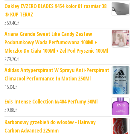
Oakley EVZERO BLADES 9454 kolor 01 rozmiar 38
® KUP TERAZ
569,40
zł
Ariana Grande Sweet Like Candy Zestaw
Podarunkowy Woda Perfumowana 100Ml +
Mleczko Do Ciała 100Ml + Żel Pod Prysznic 100Ml
279,70
zł
Adidas Antyperspirant W Sprayu Anti-Perspirant
Climacool Performance In Motion 250Ml
16,04
zł
Evis Intense Collection №404 Perfumy 50Ml
59,88
zł
Karbonowy grzebień do włosów - Hairway
Carbon Advanced 225mm