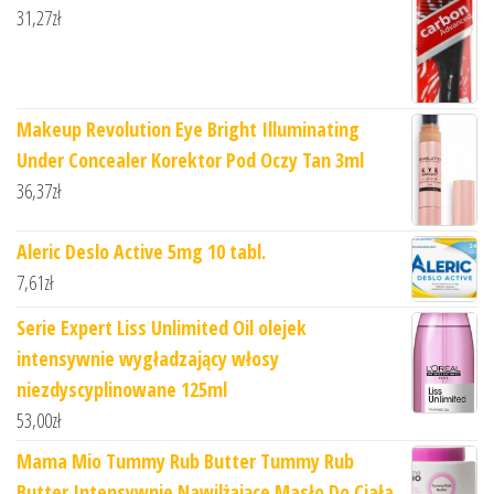
31,27
zł
Makeup Revolution Eye Bright Illuminating
Under Concealer Korektor Pod Oczy Tan 3ml
36,37
zł
Aleric Deslo Active 5mg 10 tabl.
7,61
zł
Serie Expert Liss Unlimited Oil olejek
intensywnie wygładzający włosy
niezdyscyplinowane 125ml
53,00
zł
Mama Mio Tummy Rub Butter Tummy Rub
Butter Intensywnie Nawilżające Masło Do Ciała