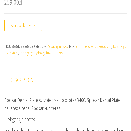
259,00
zł
Sprawdź teraz!
SKU:
788d2785c8d5
Category:
Zapachy unisex
Tags:
chrome azzaro
,
good girl
,
kosmetyki
dla dzieci
,
lakiery hybrydowy
,
tusz do rzęs
DESCRIPTION
Spokar Dental Plate szczoteczka do protez 3460. Spokar Dental Plate
najlepsza cena. Spokar kup teraz.
Pielęgnacja protez
guerlain ideal tester, zestaw acqua di gio, dermalogica kosmetyki, laura