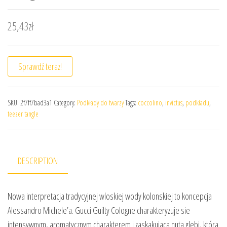
25,43
zł
Sprawdź teraz!
SKU:
2f7ff7bad3a1
Category:
Podkłady do twarzy
Tags:
coccolino
,
invictus
,
podkładu
,
teezer tangle
DESCRIPTION
Nowa interpretacja tradycyjnej wloskiej wody kolonskiej to koncepcja
Alessandro Michele’a. Gucci Guilty Cologne charakteryzuje sie
intensywnym, aromatycznym charakterem i zaskakujaca nuta glebi, która