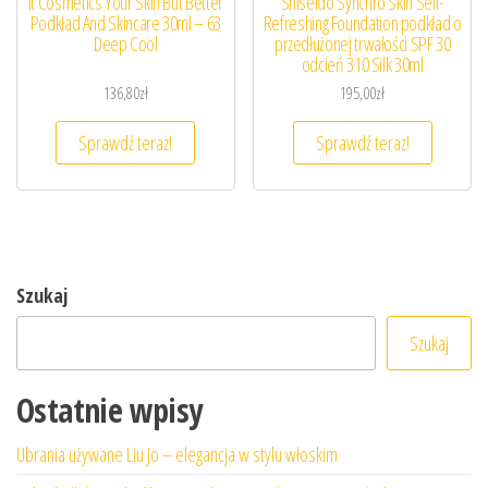
It Cosmetics Your Skin But Better
Shiseido Synchro Skin Self-
Podkład And Skincare 30ml – 63
Refreshing Foundation podkład o
Deep Cool
przedłużonej trwałości SPF 30
odcień 310 Silk 30ml
136,80
zł
195,00
zł
Sprawdź teraz!
Sprawdź teraz!
Szukaj
Szukaj
Ostatnie wpisy
Ubrania używane Liu Jo – elegancja w stylu włoskim