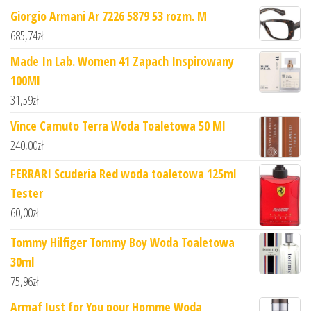
Giorgio Armani Ar 7226 5879 53 rozm. M
685,74
zł
Made In Lab. Women 41 Zapach Inspirowany
100Ml
31,59
zł
Vince Camuto Terra Woda Toaletowa 50 Ml
240,00
zł
FERRARI Scuderia Red woda toaletowa 125ml
Tester
60,00
zł
Tommy Hilfiger Tommy Boy Woda Toaletowa
30ml
75,96
zł
Armaf Just for You pour Homme Woda