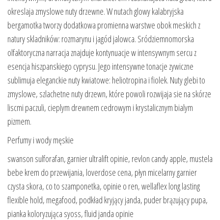
okreslaja zmyslowe nuty drzewne. W nutach glowy kalabryjska
bergamotka tworzy dodatkowa promienna warstwe obok meskich z
natury skladników: rozmarynu i jagód jalowca. Sródziemnomorska
olfaktoryczna narracja znajduje kontynuacje w intensywnym sercu z
esencja hiszpanskiego cyprysu. Jego intensywne tonacje zywiczne
sublimuja eleganckie nuty kwiatowe: heliotropina i fiolek. Nuty glebi to
zmyslowe, szlachetne nuty drzewn, które powoli rozwijaja sie na skórze
liscmi paczuli, cieplym drewnem cedrowym i krystalicznym bialym
pizmem.
Perfumy i wody męskie
swanson sulforafan, garnier ultralift opinie, revlon candy apple, mustela
bebe krem do przewijania, loverdose cena, płyn micelarny garnier
czysta skora, co to szamponetka, opinie o ren, wellaflex long lasting
flexible hold, megafood, podkład kryjący janda, puder brązujący pupa,
pianka koloryzująca syoss, fluid janda opinie