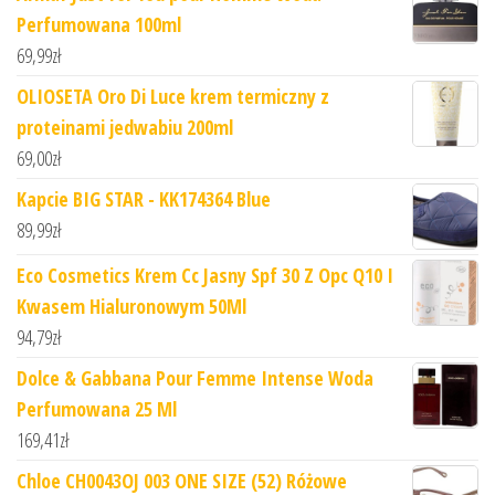
Perfumowana 100ml
69,99
zł
OLIOSETA Oro Di Luce krem termiczny z
proteinami jedwabiu 200ml
69,00
zł
Kapcie BIG STAR - KK174364 Blue
89,99
zł
Eco Cosmetics Krem Cc Jasny Spf 30 Z Opc Q10 I
Kwasem Hialuronowym 50Ml
94,79
zł
Dolce & Gabbana Pour Femme Intense Woda
Perfumowana 25 Ml
169,41
zł
Chloe CH0043OJ 003 ONE SIZE (52) Różowe