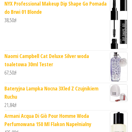
NYX Professional Makeup Dip Shape Go Pomada
do Brwi 01 Blonde
38,50
zł
Naomi Campbell Cat Deluxe Silver woda
toaletowa 30ml Tester
67,50
zł
Bateryjna Lampka Nocna 3Xled Z Czujnikiem
Ruchu
21,84
zł
Armani Acqua Di Giò Pour Homme Woda
Perfumowana 150 Ml Flakon Napełnialny