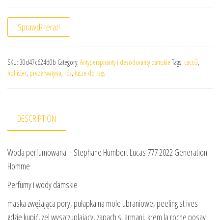
Sprawdź teraz!
SKU:
30d47c624d0b
Category:
Antyperspiranty i dezodoranty damskie
Tags:
caco3
,
hollister
,
prezerwatywa
,
róż
,
tusze do rzęs
DESCRIPTION
Woda perfumowana – Stephane Humbert Lucas 777 2022 Generation
Homme
Perfumy i wody damskie
maska zwężająca pory, pułapka na mole ubraniowe, peeling st ives
gdzie kupić, żel wyszczuplający, zapach si armani, krem la roche posay