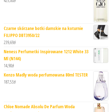
425,00
zł
Czarne skórzane botki damskie na koturnie
FILIPPO DBT3950/22
239,69
zł
Neness Perfumetki Inspirowane 1212 White 33
Ml (N144)
14,90
zł
Kenzo Madly woda perfumowana 80ml TESTER
187,53
zł
Chloe Nomade Absolu De Parfum Woda