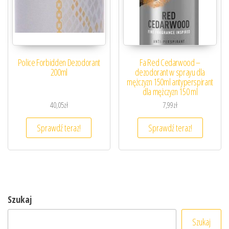
Police Forbidden Dezodorant
Fa Red Cedarwood –
200ml
dezodorant w sprayu dla
mężczyzn 150ml antyperspirant
dla mężczyzn 150 ml
40,05
zł
7,99
zł
Sprawdź teraz!
Sprawdź teraz!
Szukaj
Szukaj