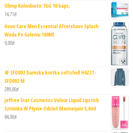
Olimp Kolonbiotic 7GG 10 kaps.
14,71
zł
Avon Care Men Essential Aftershave Splash
Woda Po Goleniu 100Ml
9,00
zł
4F SFD002 Damska kurtka softshell H4Z21-
SFD002 M
289,00
zł
Jeffree Star Cosmetics Velour Liquid Lipstick
Szminka W Płynie Odcień Mannequin 5,6ml
84,00
zł