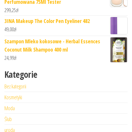
Perfumowana 75Ml Tester
299,25
zł
3INA Makeup The Color Pen Eyeliner 482
49,00
zł
Szampon Mleko kokosowe - Herbal Essences
Coconut Milk Shampoo 400 ml
24,99
zł
Kategorie
Bez kategorii
Kosmetyki
Moda
Ślub
uroda