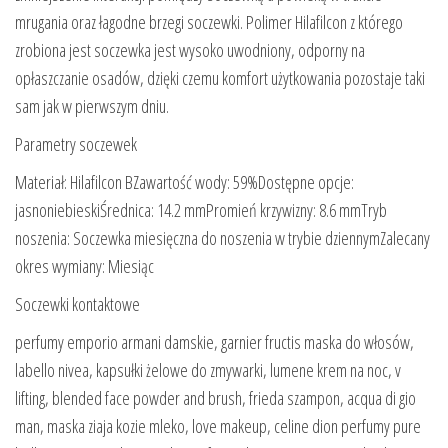
mrugania oraz łagodne brzegi soczewki. Polimer Hilafilcon z którego
zrobiona jest soczewka jest wysoko uwodniony, odporny na
opłaszczanie osadów, dzięki czemu komfort użytkowania pozostaje taki
sam jak w pierwszym dniu.
Parametry soczewek
Materiał: Hilafilcon BZawartość wody: 59%Dostępne opcje:
jasnoniebieskiŚrednica: 14.2 mmPromień krzywizny: 8.6 mmTryb
noszenia: Soczewka miesięczna do noszenia w trybie dziennymZalecany
okres wymiany: Miesiąc
Soczewki kontaktowe
perfumy emporio armani damskie, garnier fructis maska do włosów,
labello nivea, kapsułki żelowe do zmywarki, lumene krem na noc, v
lifting, blended face powder and brush, frieda szampon, acqua di gio
man, maska ziaja kozie mleko, love makeup, celine dion perfumy pure