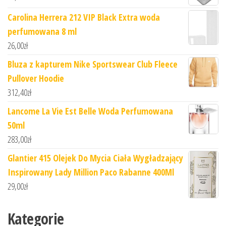
Carolina Herrera 212 VIP Black Extra woda
perfumowana 8 ml
26,00
zł
Bluza z kapturem Nike Sportswear Club Fleece
Pullover Hoodie
312,40
zł
Lancome La Vie Est Belle Woda Perfumowana
50ml
283,00
zł
Glantier 415 Olejek Do Mycia Ciała Wygładzający
Inspirowany Lady Million Paco Rabanne 400Ml
29,00
zł
Kategorie