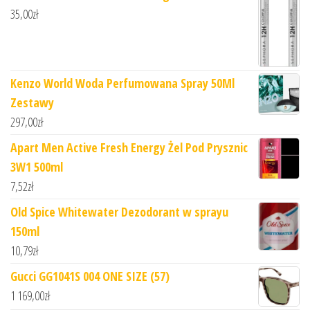
35,00
zł
Kenzo World Woda Perfumowana Spray 50Ml
Zestawy
297,00
zł
Apart Men Active Fresh Energy Żel Pod Prysznic
3W1 500ml
7,52
zł
Old Spice Whitewater Dezodorant w sprayu
150ml
10,79
zł
Gucci GG1041S 004 ONE SIZE (57)
1 169,00
zł