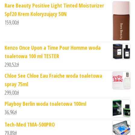
Rare Beauty Positive Light Tinted Moisturizer
Spf20 Krem Koloryzujący 50N
159,00
zł
Kenzo Once Upon a Time Pour Homme woda
toaletowa 100 ml TESTER
290,52
zł
Chloe See Chloe Eau Fraiche woda toaletowa
spray 75ml
299,00
zł
Playboy Berlin woda toaletowa 100ml
36,96
zł
Tech-Med TMA-500PRO
79,89
zł