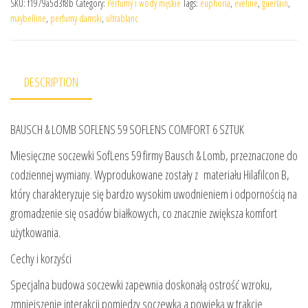
SKU:
f1979a5d3f8b
Category:
Perfumy i wody męskie
Tags:
euphoria
,
eveline
,
guerlain
,
maybelline
,
perfumy damski
,
ultrablanc
DESCRIPTION
BAUSCH & LOMB SOFLENS 59 SOFLENS COMFORT 6 SZTUK
Miesięczne soczewki SofLens 59 firmy Bausch & Lomb, przeznaczone do
codziennej wymiany. Wyprodukowane zostały z materiału Hilafilcon B,
który charakteryzuje się bardzo wysokim uwodnieniem i odpornością na
gromadzenie się osadów białkowych, co znacznie zwiększa komfort
użytkowania.
Cechy i korzyści
Specjalna budowa soczewki zapewnia doskonałą ostrość wzroku,
zmniejszenie interakcji pomiędzy soczewką a powieką w trakcie