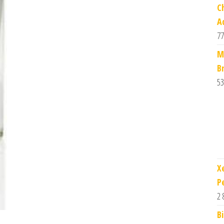
C
A
77
M
Br
53
X
P
2 
B