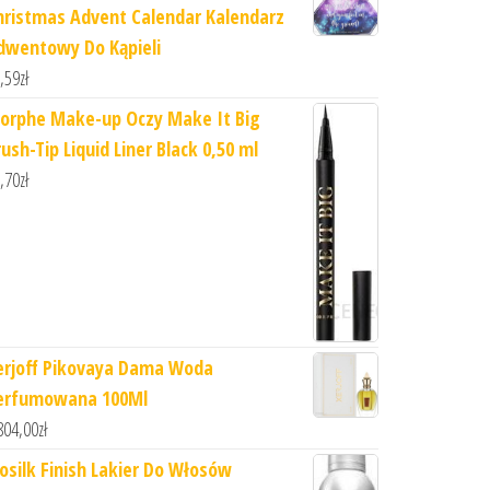
hristmas Advent Calendar Kalendarz
dwentowy Do Kąpieli
,59
zł
orphe Make-up Oczy Make It Big
ush-Tip Liquid Liner Black 0,50 ml
,70
zł
erjoff Pikovaya Dama Woda
erfumowana 100Ml
804,00
zł
iosilk Finish Lakier Do Włosów