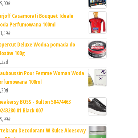
9,00
zł
erjoff Casamorati Bouquet Ideale
oda Perfumowana 100ml
1,59
zł
ppercut Deluxe Wodna pomada do
łosów 100g
,22
zł
auboussin Pour Femme Woman Woda
erfumowana 100ml
,30
zł
neakersy BOSS - Bulton 50474463
0243280 01 Black 007
9,99
zł
rtekram Dezodorant W Kulce Aloesowy