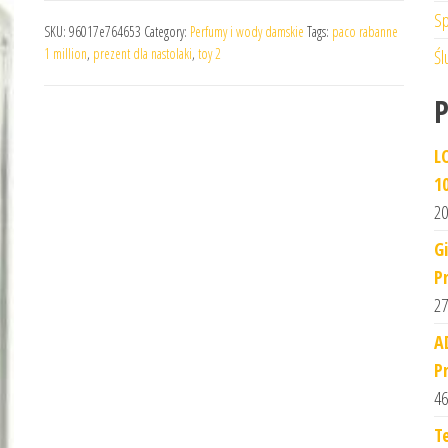
Sp
SKU:
96017e764653
Category:
Perfumy i wody damskie
Tags:
paco rabanne
1 million
,
prezent dla nastolaki
,
toy 2
Śl
L
1
20
G
P
27
A
P
46
T