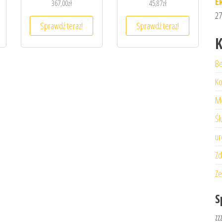
E
367,00
zł
45,87
zł
27
Sprawdź teraz!
Sprawdź teraz!
K
Be
Ko
M
Śl
ur
Zd
Ze
S
zz