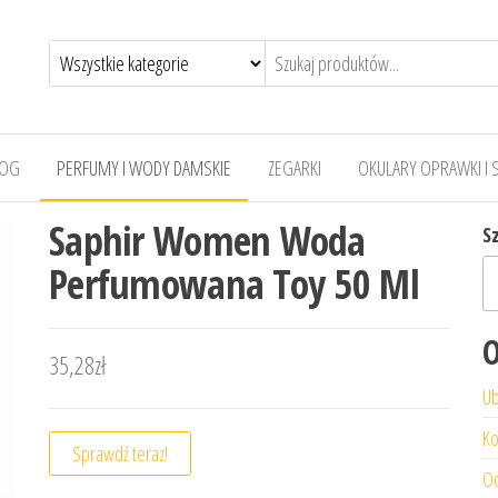
LOG
PERFUMY I WODY DAMSKIE
ZEGARKI
OKULARY OPRAWKI I 
Saphir Women Woda
S
Perfumowana Toy 50 Ml
O
35,28
zł
Ub
Ko
Sprawdź teraz!
Od