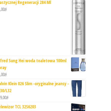
lastycznej Regeneracji 284 Ml
,00
zł
lfred Sung Hei woda toaletowa 100ml
pray
,00
zł
lvin Klein 026 Slim -oryginalne jeansy -
30/L32
9,00
zł
elewizor TCL 32S6203