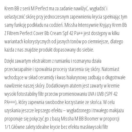
Krem BB z serii M Perfect ma za zadanie nawilżyć, wygładzić i
uelastycznić skórę przy jednoczesnym zapewnieniu krycia spełniając tym
samy funkcję podkładu na codzień. Missha Intensywnie Kryjący Krem Bb
Z Filtrem Perfect Cover Bb Cream Spf 42 Pa++ jest dostępny w kilku
wariantach kolorystycznych od jasnych tonów po ciemniejsze, dlatego
każda z nas znajdzie produkt dopasowany do siebie.
Dzięki zawartym ekstraktom z rumianku i rozmarynu działa
przeciwzapalnie i spowalnia procesy starzenia się skóry. Natomiast
wchodzące w skład ceramidy i kwas hialurynowy zadbają o długotrwałe
nawilżenie naszej skóry. Dodatkowym atutem jest zawarty w kremie
wysoki fotostabilny filtr przeciw promieniowaniu UVA i UVB (SPF 42
PA+++), który zapewnia swobodne korzystanie ze słońca. W celu
uzyskania jeszcze lepszego efektu – wygładzonego i trwałego makijażu
proponuje się połączyć go z bazą Missha M BB Boomer w proporcji
1/1.Główne zalety:idealne krycie bez efektu maskiwysoki filtr