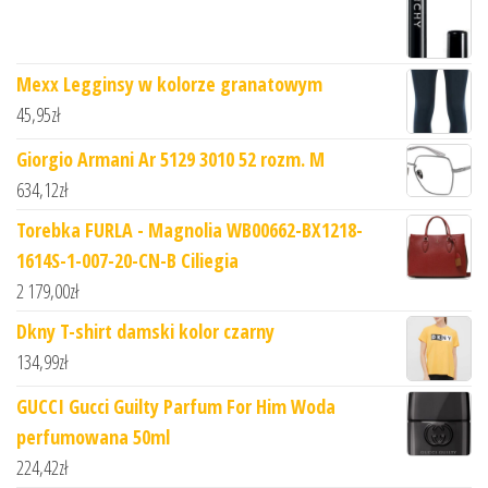
Mexx Legginsy w kolorze granatowym
45,95
zł
Giorgio Armani Ar 5129 3010 52 rozm. M
634,12
zł
Torebka FURLA - Magnolia WB00662-BX1218-
1614S-1-007-20-CN-B Ciliegia
2 179,00
zł
Dkny T-shirt damski kolor czarny
134,99
zł
GUCCI Gucci Guilty Parfum For Him Woda
perfumowana 50ml
224,42
zł