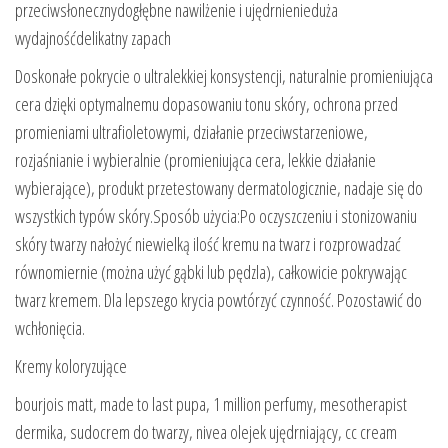
przeciwsłonecznydogłębne nawilżenie i ujędrnienieduża
wydajnośćdelikatny zapach
Doskonałe pokrycie o ultralekkiej konsystencji, naturalnie promieniująca
cera dzięki optymalnemu dopasowaniu tonu skóry, ochrona przed
promieniami ultrafioletowymi, działanie przeciwstarzeniowe,
rozjaśnianie i wybieralnie (promieniująca cera, lekkie działanie
wybierające), produkt przetestowany dermatologicznie, nadaje się do
wszystkich typów skóry.Sposób użycia:Po oczyszczeniu i stonizowaniu
skóry twarzy nałożyć niewielką ilość kremu na twarz i rozprowadzać
równomiernie (można użyć gąbki lub pędzla), całkowicie pokrywając
twarz kremem. Dla lepszego krycia powtórzyć czynność. Pozostawić do
wchłonięcia.
Kremy koloryzujące
bourjois matt, made to last pupa, 1 million perfumy, mesotherapist
dermika, sudocrem do twarzy, nivea olejek ujędrniający, cc cream