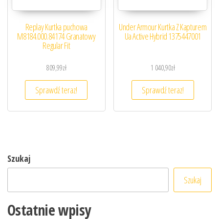
Replay Kurtka puchowa
Under Armour Kurtka Z Kapturem
M8184.000.84174 Granatowy
Ua Active Hybrid 1375447001
Regular Fit
809,99
zł
1 040,90
zł
Sprawdź teraz!
Sprawdź teraz!
Szukaj
Szukaj
Ostatnie wpisy