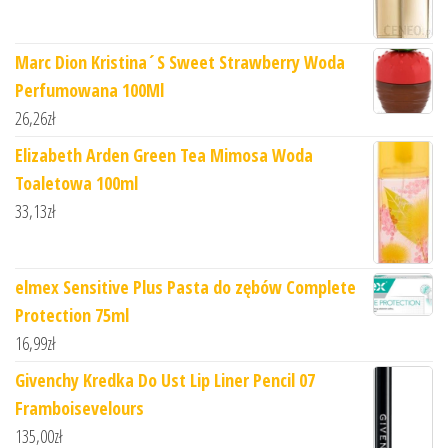
Marc Dion Kristina´S Sweet Strawberry Woda
Perfumowana 100Ml
26,26
zł
Elizabeth Arden Green Tea Mimosa Woda
Toaletowa 100ml
33,13
zł
elmex Sensitive Plus Pasta do zębów Complete
Protection 75ml
16,99
zł
Givenchy Kredka Do Ust Lip Liner Pencil 07
Framboisevelours
135,00
zł