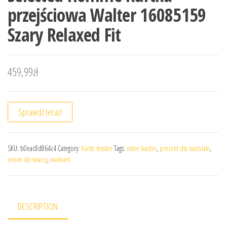
przejściowa Walter 16085159
Szary Relaxed Fit
459,99
zł
Sprawdź teraz!
SKU:
b0eac8d864c4
Category:
Kurtki męskie
Tags:
estee lauder
,
prezent dla nastolaki
,
serum do twarzy
,
walmark
DESCRIPTION