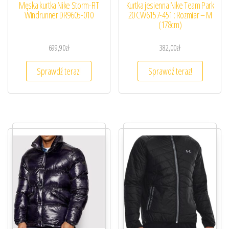
Męska kurtka Nike Storm-FIT
Kurtka jesienna Nike Team Park
Windrunner DR9605-010
20 CW6157-451 : Rozmiar – M
(178cm)
699,90
zł
382,00
zł
Sprawdź teraz!
Sprawdź teraz!