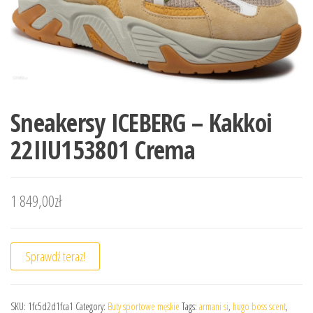
Sneakersy ICEBERG – Kakkoi
22IIU153801 Crema
1 849,00
zł
Sprawdź teraz!
SKU:
1fc5d2d1fca1
Category:
Buty sportowe męskie
Tags:
armani si
,
hugo boss scent
,