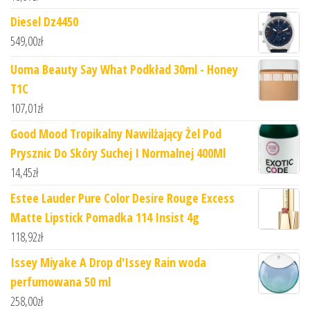
Diesel Dz4450
549,00
zł
Uoma Beauty Say What Podkład 30ml - Honey
T1C
107,01
zł
Good Mood Tropikalny Nawilżający Żel Pod
Prysznic Do Skóry Suchej I Normalnej 400Ml
14,45
zł
Estee Lauder Pure Color Desire Rouge Excess
Matte Lipstick Pomadka 114 Insist 4g
118,92
zł
Issey Miyake A Drop d'Issey Rain woda
perfumowana 50 ml
258,00
zł