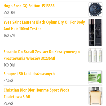
Hugo Boss GQ Edition 1513538
550,00
zł
Yves Saint Laurent Black Opium Dry Oil For Body
And Hair 100ml Tester
160,92
zł
Encanto Do Brasill Zestaw Do Keratynowego
Prostowania Włosów 3X236Ml
109,80
zł
Sinupret 50 tabl. drażowanych
27,69
zł
Christian Dior Dior Homme Sport Woda
Toaletowa 5 Ml
29,99
zł