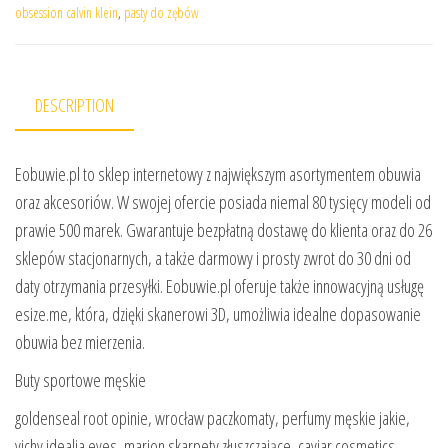
obsession calvin klein
,
pasty do zębów
DESCRIPTION
Eobuwie.pl to sklep internetowy z największym asortymentem obuwia
oraz akcesoriów. W swojej ofercie posiada niemal 80 tysięcy modeli od
prawie 500 marek. Gwarantuje bezpłatną dostawę do klienta oraz do 26
sklepów stacjonarnych, a także darmowy i prosty zwrot do 30 dni od
daty otrzymania przesyłki. Eobuwie.pl oferuje także innowacyjną usługę
esize.me, która, dzięki skanerowi 3D, umożliwia idealne dopasowanie
obuwia bez mierzenia.
Buty sportowe męskie
goldenseal root opinie, wrocław paczkomaty, perfumy męskie jakie,
vichy idealia eyes, marion skarpety złuszczające, caviar cosmetics,