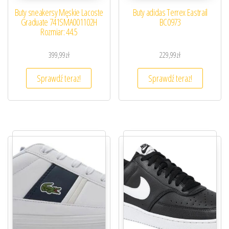
Buty sneakersy Męskie Lacoste
Buty adidas Terrex Eastrail
Graduate 741SMA001102H
BC0973
Rozmiar: 44.5
399,99
zł
229,99
zł
Sprawdź teraz!
Sprawdź teraz!