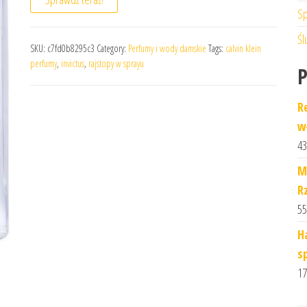
Sp
Śl
SKU:
c7fd0b8295c3
Category:
Perfumy i wody damskie
Tags:
calvin klein
perfumy
,
invictus
,
rajstopy w sprayu
Re
w
43
M
R
55
H
s
17