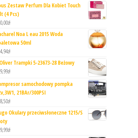
ous Zestaw Perfum Dla Kobiet Touch
t (4 Pcs)
0,00
zł
acharel Noa L eau 2015 Woda
oaletowa 50ml
4,94
zł
.Oliver Trampki 5-23673-28 Beżowy
9,99
zł
ompresor samochodowy pompka
2v,3W1, 21BAr/300PSI
8,50
zł
ugo Okulary przeciwsłoneczne 1215/S
łoty
9,99
zł