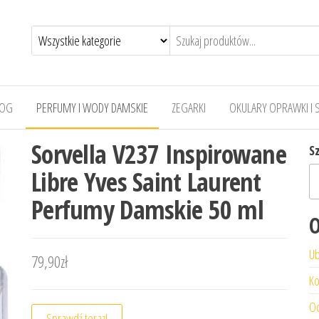
LOG
PERFUMY I WODY DAMSKIE
ZEGARKI
OKULARY OPRAWKI I 
Sorvella V237 Inspirowane
S
Libre Yves Saint Laurent
Perfumy Damskie 50 ml
O
Ub
79,90
zł
Ko
Od
Sprawdź teraz!