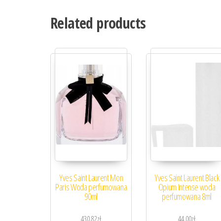
Related products
Yves Saint Laurent Mon
Yves Saint Laurent Black
Paris Woda perfumowana
Opium Intense woda
90ml
perfumowana 8ml
430,82
zł
44,00
zł