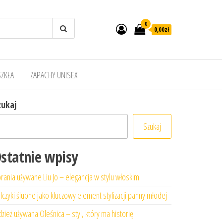
0
0,00zł
SZKŁA
ZAPACHY UNISEX
zukaj
Szukaj
statnie wpisy
rania używane Liu Jo – elegancja w stylu włoskim
lczyki ślubne jako kluczowy element stylizacji panny młodej
zież używana Oleśnica – styl, który ma historię