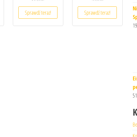
N
Sprawdź teraz!
Sprawdź teraz!
S
19
E
p
51
K
Be
Ko