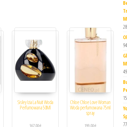
B
T
M
28
O
94
G
M
49
B
P
15
Sisley Izia La Nuit Woda
Chloe Chloe Love Woman
Perfumowana 50Ml
Woda perfumowana 75ml
Y
spray
S
77
367,00
zł
199,00
zł