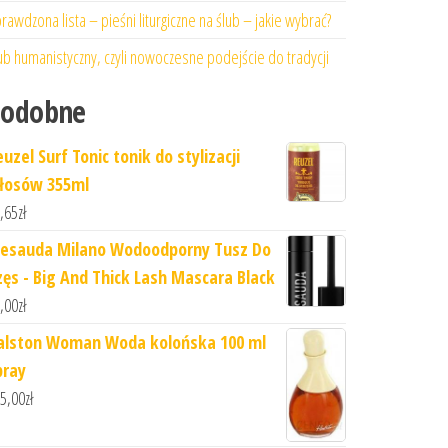
rawdzona lista – pieśni liturgiczne na ślub – jakie wybrać?
ub humanistyczny, czyli nowoczesne podejście do tradycji
Podobne
uzel Surf Tonic tonik do stylizacji
łosów 355ml
,65
zł
esauda Milano Wodoodporny Tusz Do
zęs - Big And Thick Lash Mascara Black
,00
zł
alston Woman Woda kolońska 100 ml
pray
5,00
zł