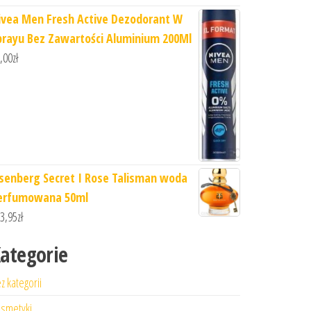
ivea Men Fresh Active Dezodorant W
prayu Bez Zawartości Aluminium 200Ml
,00
zł
isenberg Secret I Rose Talisman woda
erfumowana 50ml
3,95
zł
ategorie
z kategorii
smetyki