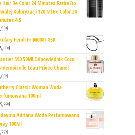
e Hair Be Color 24 Minutes Farba Do
rwałej Koloryzacji 120 Ml Be Color 24
inutes 4.5
,99
zł
kulary Fendi FF M0081 85K
5,00
zł
lantier 590 50Ml Odpowiednik Coco
ademoiselle Leau Privee Chanel
,00
zł
urberry Classic Woman Woda
erfumowana 100ml
9,99
zł
odeyma Adriana Woda Perfumowana
pray 100Ml
,77
zł