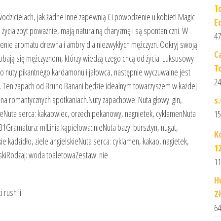
T
odzicielach, jak żadne inne zapewnią Ci powodzenie u kobiet! Magic
Ed
życia zbyt poważnie, mają naturalną charyzmę i są spontaniczni. W
47
zenie aromatu drewna i ambry dla niezwykłych mężczyzn. Odkryj swoją
C
ają się mężczyznom, którzy wiedzą czego chcą od życia. Luksusowy
T
o nuty pikantnego kardamonu i jałowca, następnie wyczuwalne jest
24
li. Ten zapach od Bruno Banani będzie idealnym towarzyszem w każdej
ę na romantycznych spotkaniach.Nuty zapachowe: Nuta głowy: gin,
s
kieNuta serca: kakaowiec, orzech pekanowy, nagnietek, cyklamenNuta
15
1Gramatura: mlLinia kąpielowa: nieNuta bazy: bursztyn, nugat,
K
e kadzidło, ziele angielskieNuta serca: cyklamen, kakao, nagietek,
1
skiRodzaj: woda toaletowaZestaw: nie
11
H
 rush ii
Z
64