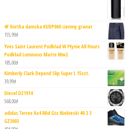
4F Kurtka damska KUDP060 ciemny granat
155,99
zł
Yves Saint Laurent Podkład W Płynie All Hours
Podkład Luminous Matte Mw2
185,00
zł
Kimberly Clark Depend Slip Super L 15szt.
39,99
zł
Diesel DZ1914
568,00
zł
adidas Terrex Ax4 Mid Gtx Niebieski 40 2 3
GZ3003