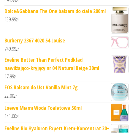
494,99
zł
Dolce&Gabbana The One balsam do ciała 200ml
139,99
zł
Burberry 2367 4020 54 Louise
749,99
zł
Eveline Better Than Perfect Podkład
nawilżająco-kryjący nr 04 Natural Beige 30ml
17,99
zł
EOS Balsam do Ust Vanilla Mint 7g
22,00
zł
Loewe Miami Woda Toaletowa 50ml
141,00
zł
Eveline Bio Hyaluron Expert Krem-Koncentrat 30+