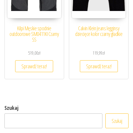
Kilpi Męskie spodnie
Calvin Klein Jeans legginsy
outdoorowe SM0411KI Czarny
dziecięce kolor czarny gładkie
SS
519,00
zł
119,99
zł
Sprawdź teraz!
Sprawdź teraz!
Szukaj
Szukaj