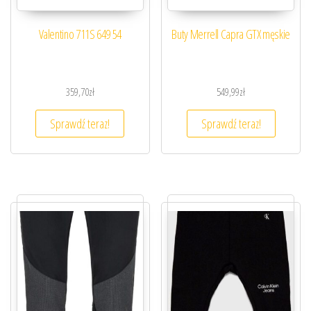
Valentino 711S 649 54
Buty Merrell Capra GTX męskie
359,70
zł
549,99
zł
Sprawdź teraz!
Sprawdź teraz!