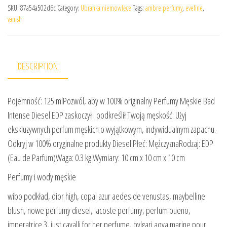
SKU:
87a54a502d6c
Category:
Ubranka niemowlęce
Tags:
ambre perfumy
,
eveline
,
vanish
DESCRIPTION
Pojemność: 125 mlPozwól, aby w 100% originalny Perfumy Męskie Bad
Intense Diesel EDP zaskoczył i podkreślił Twoją męskość. Użyj
ekskluzywnych perfum męskich o wyjątkowym, indywidualnym zapachu.
Odkryj w 100% oryginalne produkty Diesel!Płeć: MężczyznaRodzaj: EDP
(Eau de Parfum)Waga: 0.3 kg Wymiary: 10 cm x 10 cm x 10 cm
Perfumy i wody męskie
wibo podkład, dior high, copal azur aedes de venustas, maybelline
blush, nowe perfumy diesel, lacoste perfumy, perfum bueno,
imperatrice 3, just cavalli for her perfume, bvlgari aqva marine pour