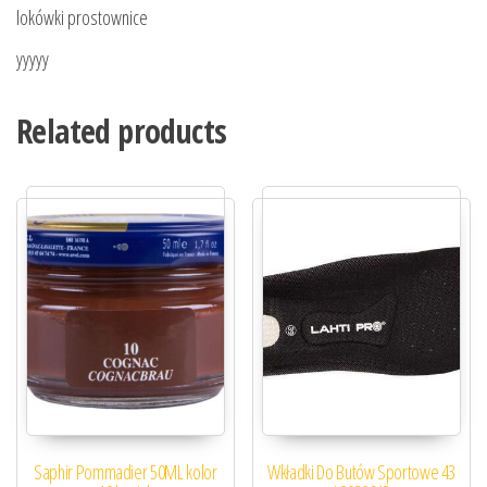
lokówki prostownice
yyyyy
Related products
Saphir Pommadier 50ML kolor
Wkładki Do Butów Sportowe 43