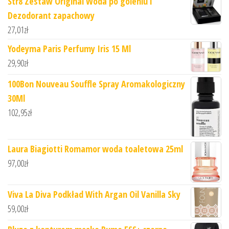
Str8 Zestaw Original Woda po goleniu i
Dezodorant zapachowy
27,01
zł
Yodeyma Paris Perfumy Iris 15 Ml
29,90
zł
100Bon Nouveau Souffle Spray Aromakologiczny
30Ml
102,95
zł
Laura Biagiotti Romamor woda toaletowa 25ml
97,00
zł
Viva La Diva Podkład With Argan Oil Vanilla Sky
59,00
zł