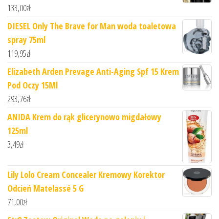
133,00
zł
DIESEL Only The Brave for Man woda toaletowa
spray 75ml
119,95
zł
Elizabeth Arden Prevage Anti-Aging Spf 15 Krem
Pod Oczy 15Ml
293,76
zł
ANIDA Krem do rąk glicerynowo migdałowy
125ml
3,49
zł
Lily Lolo Cream Concealer Kremowy Korektor
Odcień Matelassé 5 G
71,00
zł