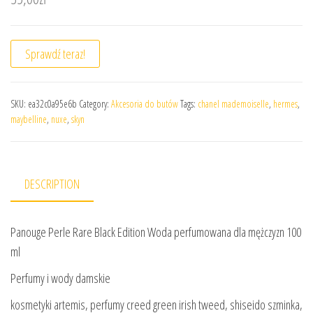
Sprawdź teraz!
SKU:
ea32c0a95e6b
Category:
Akcesoria do butów
Tags:
chanel mademoiselle
,
hermes
,
maybelline
,
nuxe
,
skyn
DESCRIPTION
Panouge Perle Rare Black Edition Woda perfumowana dla mężczyzn 100
ml
Perfumy i wody damskie
kosmetyki artemis, perfumy creed green irish tweed, shiseido szminka,