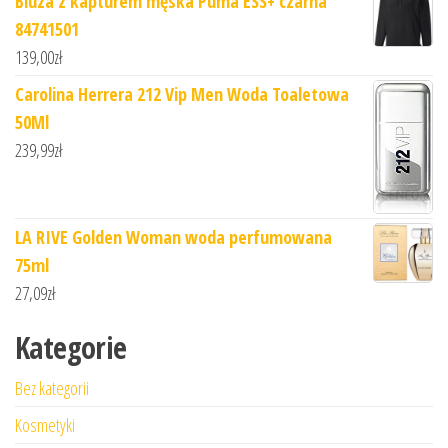
Bluza z kapturem męska Puma ESS+ czarna
84741501
139,00
zł
Carolina Herrera 212 Vip Men Woda Toaletowa
50Ml
239,99
zł
LA RIVE Golden Woman woda perfumowana
75ml
27,09
zł
Kategorie
Bez kategorii
Kosmetyki