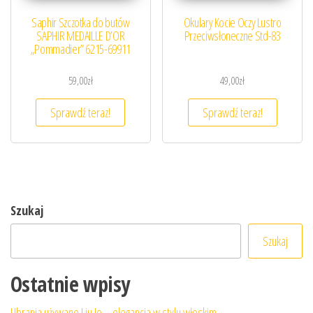
Saphir Szczotka do butów
Okulary Kocie Oczy Lustro
SAPHIR MEDAILLE D’OR
Przeciwsłoneczne Std-83
„Pommadier” 6215-69911
59,00
zł
49,00
zł
Sprawdź teraz!
Sprawdź teraz!
Szukaj
Szukaj
Ostatnie wpisy
Ubrania używane Liu Jo – elegancja w stylu włoskim