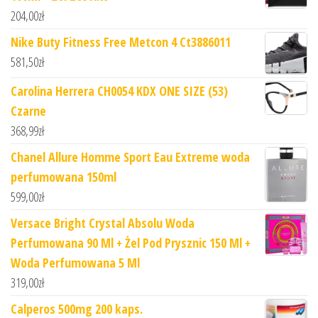
204,00
zł
Nike Buty Fitness Free Metcon 4 Ct3886011
581,50
zł
Carolina Herrera CH0054 KDX ONE SIZE (53)
Czarne
368,99
zł
Chanel Allure Homme Sport Eau Extreme woda
perfumowana 150ml
599,00
zł
Versace Bright Crystal Absolu Woda
Perfumowana 90 Ml + Żel Pod Prysznic 150 Ml +
Woda Perfumowana 5 Ml
319,00
zł
Calperos 500mg 200 kaps.