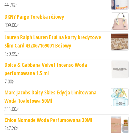
44,70
zł
DKNY Paige Torebka różowy
809,00
zł
Lauren Ralph Lauren Etui na karty kredytowe
Slim Card 432867169001 Beżowy
159,99
zł
Dolce & Gabbana Velvet Incenso Woda
perfumowana 1.5 ml
7,00
zł
Marc Jacobs Daisy Skies Edycja Limitowana
Woda Toaletowa 50Ml
355,00
zł
Chloe Nomade Woda Perfumowana 30Ml
247,20
zł