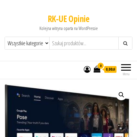
RK-UE Opinie
Kolejna witryna oparta na WordPressie
0
0,00zł
Menu