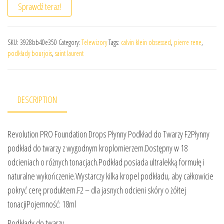
Sprawdź teraz!
SKU:
3928bb40e350
Category:
Telewizory
Tags:
calvin klein obsessed
,
pierre rene
,
podkłady bourjois
,
saint laurent
DESCRIPTION
Revolution PRO Foundation Drops Płynny Podkład do Twarzy F2Płynny
podkład do twarzy z wygodnym kroplomierzem.Dostępny w 18
odcieniach o różnych tonacjach.Podkład posiada ultralekką formułę i
naturalne wykończenie.Wystarczy kilka kropel podkładu, aby całkowicie
pokryć cerę produktem.F2 – dla jasnych odcieni skóry o żółtej
tonacjiPojemność: 18ml
Podkłady do twarzy