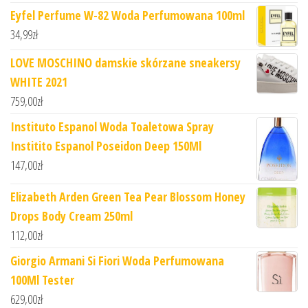
Eyfel Perfume W-82 Woda Perfumowana 100ml
34,99
zł
LOVE MOSCHINO damskie skórzane sneakersy
WHITE 2021
759,00
zł
Instituto Espanol Woda Toaletowa Spray
Institito Espanol Poseidon Deep 150Ml
147,00
zł
Elizabeth Arden Green Tea Pear Blossom Honey
Drops Body Cream 250ml
112,00
zł
Giorgio Armani Si Fiori Woda Perfumowana
100Ml Tester
629,00
zł