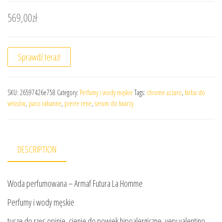
569,00
zł
Sprawdź teraz!
SKU:
26597426e758
Category:
Perfumy i wody męskie
Tags:
chrome azzaro
,
farba do
włosów
,
paco rabanne
,
pierre rene
,
serum do twarzy
DESCRIPTION
Woda perfumowana – Armaf Futura La Homme
Perfumy i wody męskie
tusze do rzęs opinie, cienie do powiek hipoalergiczne, very valentino