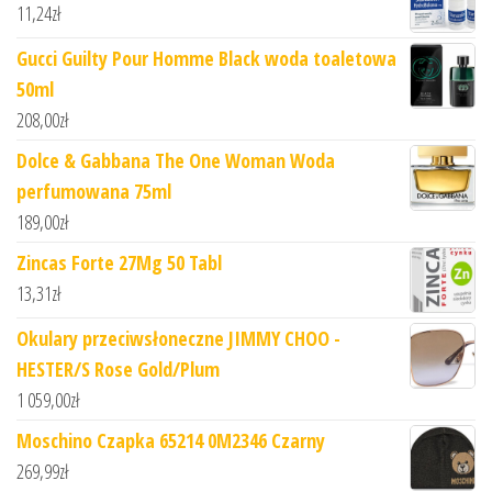
11,24
zł
Gucci Guilty Pour Homme Black woda toaletowa
50ml
208,00
zł
Dolce & Gabbana The One Woman Woda
perfumowana 75ml
189,00
zł
Zincas Forte 27Mg 50 Tabl
13,31
zł
Okulary przeciwsłoneczne JIMMY CHOO -
HESTER/S Rose Gold/Plum
1 059,00
zł
Moschino Czapka 65214 0M2346 Czarny
269,99
zł