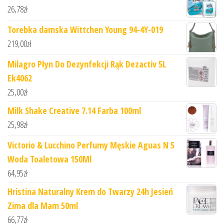
26,78
zł
Torebka damska Wittchen Young 94-4Y-019
219,00
zł
Milagro Płyn Do Dezynfekcji Rąk Dezactiv 5L
Ek4062
25,00
zł
Milk Shake Creative 7.14 Farba 100ml
25,98
zł
Victorio & Lucchino Perfumy Męskie Aguas N 5
Woda Toaletowa 150Ml
64,95
zł
Hristina Naturalny Krem do Twarzy 24h Jesień
Zima dla Mam 50ml
66,77
zł