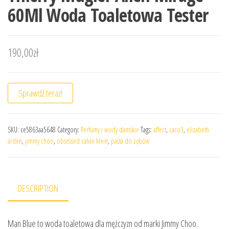
60Ml Woda Toaletowa Tester
190,00
zł
Sprawdź teraz!
SKU:
ce5863aa5648
Category:
Perfumy i wody damskie
Tags:
affect
,
caco3
,
elizabeth
arden
,
jimmy choo
,
obsessed calvin klein
,
pasta do zębów
DESCRIPTION
Man Blue to woda toaletowa dla mężczyzn od marki Jimmy Choo.