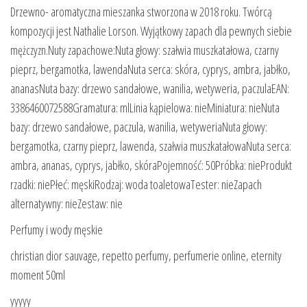
Drzewno- aromatyczna mieszanka stworzona w 2018 roku. Twórcą
kompozycji jest Nathalie Lorson. Wyjątkowy zapach dla pewnych siebie
mężczyzn.Nuty zapachowe:Nuta głowy: szałwia muszkatałowa, czarny
pieprz, bergamotka, lawendaNuta serca: skóra, cyprys, ambra, jabłko,
ananasNuta bazy: drzewo sandałowe, wanilia, wetyweria, paczulaEAN:
3386460072588Gramatura: mlLinia kąpielowa: nieMiniatura: nieNuta
bazy: drzewo sandałowe, paczula, wanilia, wetyweriaNuta głowy:
bergamotka, czarny pieprz, lawenda, szałwia muszkatałowaNuta serca:
ambra, ananas, cyprys, jabłko, skóraPojemność: 50Próbka: nieProdukt
rzadki: niePłeć: męskiRodzaj: woda toaletowaTester: nieZapach
alternatywny: nieZestaw: nie
Perfumy i wody męskie
christian dior sauvage, repetto perfumy, perfumerie online, eternity
moment 50ml
yyyyy