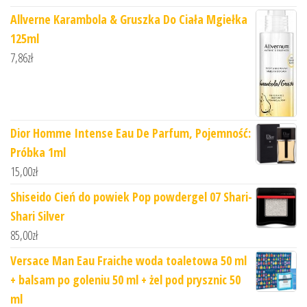
Allverne Karambola & Gruszka Do Ciała Mgiełka
125ml
7,86
zł
Dior Homme Intense Eau De Parfum, Pojemność:
Próbka 1ml
15,00
zł
Shiseido Cień do powiek Pop powdergel 07 Shari-
Shari Silver
85,00
zł
Versace Man Eau Fraiche woda toaletowa 50 ml
+ balsam po goleniu 50 ml + żel pod prysznic 50
ml