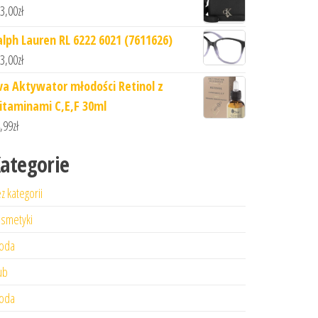
3,00
zł
alph Lauren RL 6222 6021 (7611626)
3,00
zł
va Aktywator młodości Retinol z
itaminami C,E,F 30ml
,99
zł
ategorie
z kategorii
smetyki
oda
ub
oda