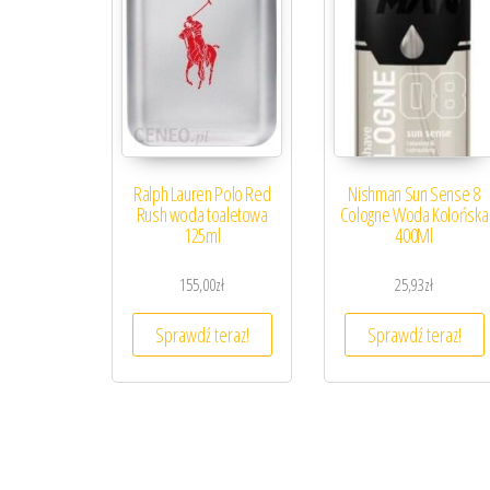
Ralph Lauren Polo Red
Nishman Sun Sense 8
Rush woda toaletowa
Cologne Woda Kolońska
125ml
400Ml
155,00
zł
25,93
zł
Sprawdź teraz!
Sprawdź teraz!