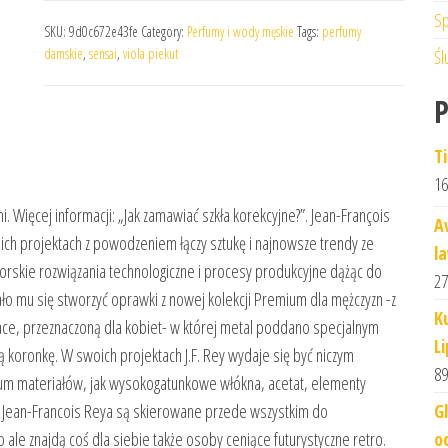
Sp
SKU:
9d0c672e43fe
Category:
Perfumy i wody męskie
Tags:
perfumy
damskie
,
sensai
,
viola piekut
Śl
T
16
Więcej informacji: „Jak zamawiać szkła korekcyjne?”. Jean-François
A
ch projektach z powodzeniem łączy sztukę i najnowsze trendy ze
l
orskie rozwiązania technologiczne i procesy produkcyjne dążąc do
27
ło mu się stworzyć oprawki z nowej kolekcji Premium dla mężczyzn -z
K
ace, przeznaczoną dla kobiet- w której metal poddano specjalnym
Li
koronkę. W swoich projektach J.F. Rey wydaje się być niczym
89
rum materiałów, jak wysokogatunkowe włókna, acetat, elementy
G
 Jean-Francois Reya są skierowane przede wszystkim do
o
ale znajdą coś dla siebie także osoby ceniące futurystyczne retro.