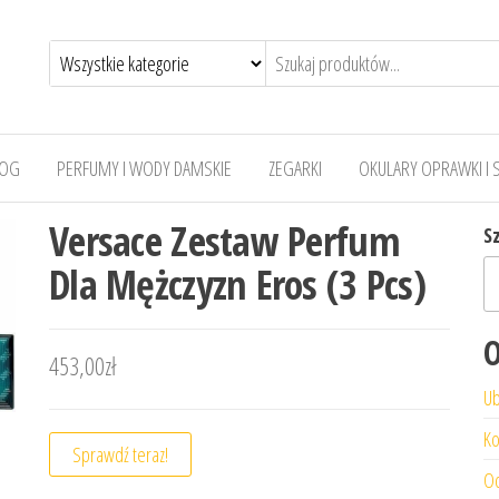
LOG
PERFUMY I WODY DAMSKIE
ZEGARKI
OKULARY OPRAWKI I 
Versace Zestaw Perfum
S
Dla Mężczyzn Eros (3 Pcs)
O
453,00
zł
Ub
Ko
Sprawdź teraz!
Od