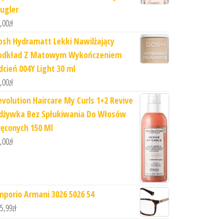
ugler
,00
zł
osh Hydramatt Lekki Nawilżający
odkład Z Matowym Wykończeniem
dcień 004Y Light 30 ml
,00
zł
evolution Haircare My Curls 1+2 Revive
dżywka Bez Spłukiwania Do Włosów
ręconych 150 Ml
,00
zł
mporio Armani 3026 5026 54
5,99
zł