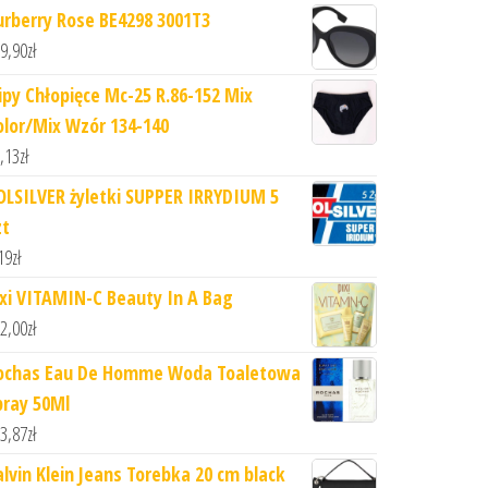
urberry Rose BE4298 3001T3
9,90
zł
lipy Chłopięce Mc-25 R.86-152 Mix
olor/Mix Wzór 134-140
,13
zł
OLSILVER żyletki SUPPER IRRYDIUM 5
zt
19
zł
ixi VITAMIN-C Beauty In A Bag
2,00
zł
ochas Eau De Homme Woda Toaletowa
pray 50Ml
3,87
zł
alvin Klein Jeans Torebka 20 cm black