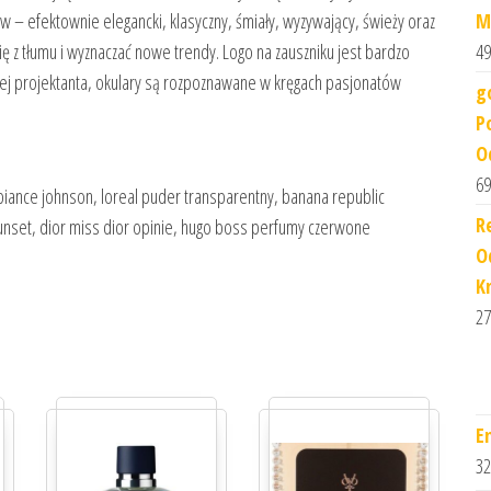
M
w – efektownie elegancki, klasyczny, śmiały, wyzywający, świeży oraz
49
ię z tłumu i wyznaczać nowe trendy. Logo na zauszniku jest bardzo
czej projektanta, okulary są rozpoznawane w kręgach pasjonatów
g
P
O
69
iance johnson, loreal puder transparentny, banana republic
R
 sunset, dior miss dior opinie, hugo boss perfumy czerwone
O
K
27
E
32