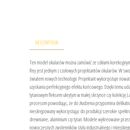
DESCRIPTION
Ten model okularów można zamówić ze szkłami korekcyjnymi. 
Rey jest jednym z czołowych projektantów okularów. W swoi
światem nowych technologii. Projektant wykorzystuje nowat
uzyskania perfekcyjnego efektu końcowego. Dzięki temu uda
tytanowym fleksem ukrytym w małej skrzynce czy kolekcję L
procesom powodując, że do złudzenia przypomina delikatną 
nieskrępowany wykorzystując do produkcji szerokie spekt
drewniane, aluminium czy tytan. Modele wykreowane przez
nowoczesnych zwolenników stylu industrialnego i miejskiego 