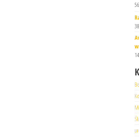
56
R
38
A
w
14
K
Be
Ko
M
Śl
ur