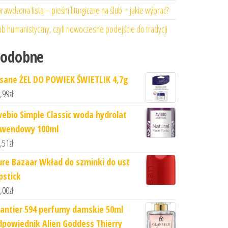
rawdzona lista – pieśni liturgiczne na ślub – jakie wybrać?
ub humanistyczny, czyli nowoczesne podejście do tradycji
Podobne
isane ŻEL DO POWIEK ŚWIETLIK 4,7g
,99
zł
vebio Simple Classic woda hydrolat
awendowy 100ml
,51
zł
ure Bazaar Wkład do szminki do ust
pstick
,00
zł
lantier 594 perfumy damskie 50ml
dpowiednik Alien Goddess Thierry