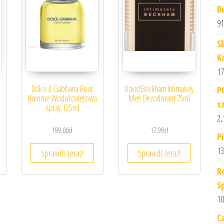
B
91
S
K
17
Dolce & Gabbana Pour
David Beckham Intimately
P
Homme Woda toaletowa
Men Dezodorant 75ml
s
spray 125ml
2,
199,00
zł
17,99
zł
P
13
Sprawdź teraz!
Sprawdź teraz!
R
S
10
C