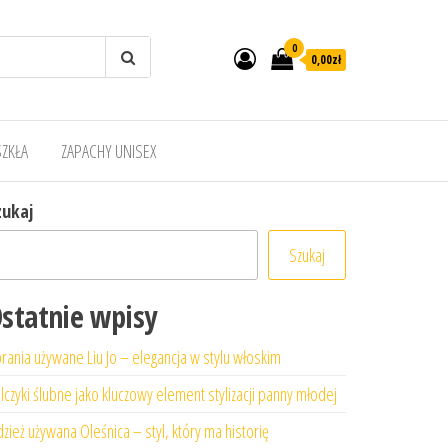
0
0,00zł
SZKŁA
ZAPACHY UNISEX
zukaj
Szukaj
statnie wpisy
rania używane Liu Jo – elegancja w stylu włoskim
lczyki ślubne jako kluczowy element stylizacji panny młodej
zież używana Oleśnica – styl, który ma historię