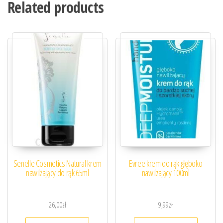
Related products
Senelle Cosmetics Natural krem
Evree krem do rąk głęboko
nawilżający do rąk 65ml
nawilzający 100ml
26,00
zł
9,99
zł