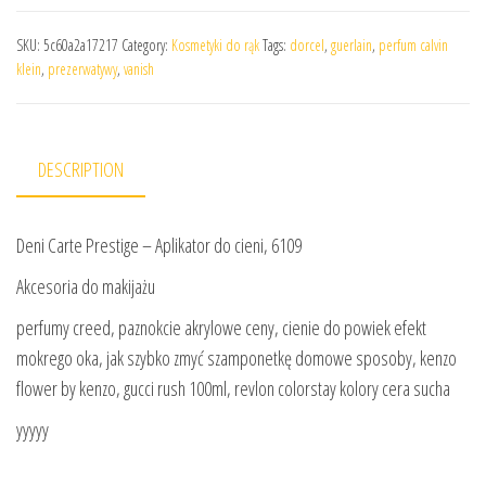
SKU:
5c60a2a17217
Category:
Kosmetyki do rąk
Tags:
dorcel
,
guerlain
,
perfum calvin
klein
,
prezerwatywy
,
vanish
DESCRIPTION
Deni Carte Prestige – Aplikator do cieni, 6109
Akcesoria do makijażu
perfumy creed, paznokcie akrylowe ceny, cienie do powiek efekt
mokrego oka, jak szybko zmyć szamponetkę domowe sposoby, kenzo
flower by kenzo, gucci rush 100ml, revlon colorstay kolory cera sucha
yyyyy