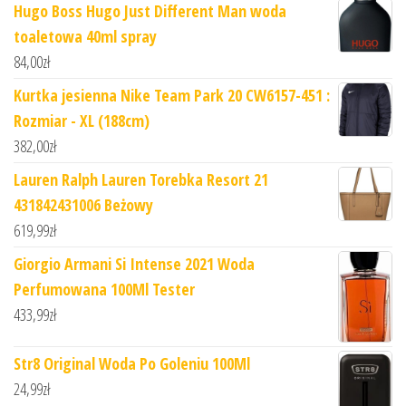
Hugo Boss Hugo Just Different Man woda
toaletowa 40ml spray
84,00
zł
Kurtka jesienna Nike Team Park 20 CW6157-451 :
Rozmiar - XL (188cm)
382,00
zł
Lauren Ralph Lauren Torebka Resort 21
431842431006 Beżowy
619,99
zł
Giorgio Armani Si Intense 2021 Woda
Perfumowana 100Ml Tester
433,99
zł
Str8 Original Woda Po Goleniu 100Ml
24,99
zł