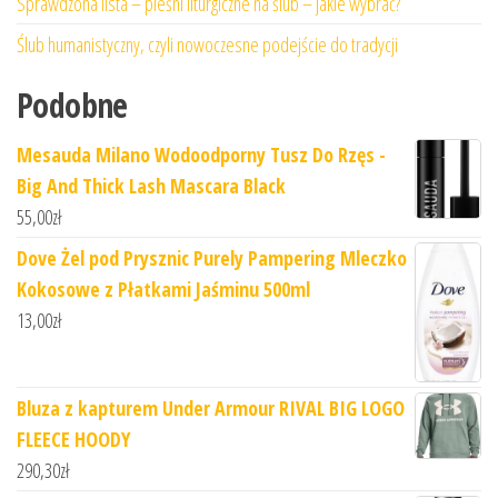
Sprawdzona lista – pieśni liturgiczne na ślub – jakie wybrać?
Ślub humanistyczny, czyli nowoczesne podejście do tradycji
Podobne
Mesauda Milano Wodoodporny Tusz Do Rzęs -
Big And Thick Lash Mascara Black
55,00
zł
Dove Żel pod Prysznic Purely Pampering Mleczko
Kokosowe z Płatkami Jaśminu 500ml
13,00
zł
Bluza z kapturem Under Armour RIVAL BIG LOGO
FLEECE HOODY
290,30
zł