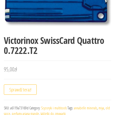
Victorinox SwissCard Quattro
0.7222.T2
95,00
zł
Sprawdź teraz!
SKU:
a6119a73169d
Category:
Scyzoryki i multitools
Tags:
annabelle minerals
,
miya
,
old
spice
,
perfumy ariana grande
,
tabletki do zmywarki