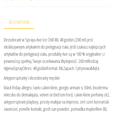
DESCRIPTION
Dezodorant w Sprayu Axe Ice Chill XXL 48 godzin (200 ml) jest
ekskluzywnym artykułem do pielęgnacji ciała. Jeśli szukasz najlepszych
artykułów do pielęgnacji ciała, produkty Axe są w 100 % oryginalne i z
pewnością spełnią Twoje oczekiwania.Wydajność: 200 mlRodzaj:
HgienaSprayOkres: 48 godzinFormat: XXLZapach: CytrynowaMięta
Antyperspiranty i dezodoranty męskie
black friday allegro, tanio calvin klein, giorgio armani si 30ml, bioderma
mleczko do demakijażu, velvet orchid tom ford, calvin klein perfumy ck2,
antyperspirant playboy, prosty makijaż na impreze, żeń szeń koreański
swanson, yonelle kontakt, gosh sun powder, pomadka maybelline 80,