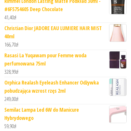
Rimmel London Lasting Matte Podkład 30ml -
#6F5754605 Deep Chocolate
41,40
zł
Christian Dior JADORE EAU LUMIERE HAIR MIST
40ml
166,70
zł
Rasasi La Yuqawam pour Femme woda
perfumowana 75ml
328,99
zł
Orphica Realash Eyeleash Enhancer Odżywka
pobudzająca wzrost rzęs 2ml
249,00
zł
Semilac Lampa Led 6W do Manicure
Hybrydowego
59,90
zł