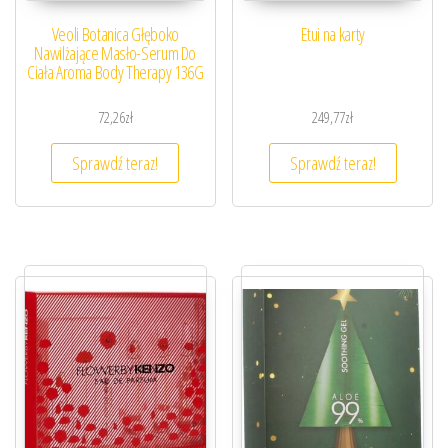
Veoli Botanica Głęboko
Etui na karty
Nawilżające Masło-Serum Do
Ciała Aroma Body Therapy 136G
72,26
zł
249,77
zł
Sprawdź teraz!
Sprawdź teraz!