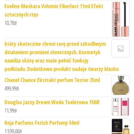
Eveline Maskara Volumix Fiberlast 11ml Efekt
sztucznych rzęs
10,78
zł
który skutecznie chroni cerę przed szkodliwym
działaniem promieni słonecznych. Kosmetyk
nawilża skórę oraz może pełnić funkcję
podkładu. Dodatkowo produkt nadaje twarzy blasku
Chanel Chance Ekstrakt perfum Tester 35ml
499,99
zł
Douglas Jazzy Dream Woda Toaletowa 15Ml
11,99
zł
Roja Parfums Fetish Perfumy 50ml
1 599,00
zł