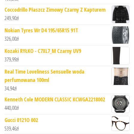
Coccodrillo Płaszcz Zimowy Czarny Z Kapturem
249,90
zł
Nokian Tyres Wr D4 195/65R15 91T
326,00
zł
Kozaki RYŁKO - C7XL7_M Czarny UV9
379,99
zł
Real Time Loveliness Sensuelle woda
perfumowana 100ml
34,94
zł
Kenneth Cole MODERN CLASSIC KCWGA2218002
440,00
zł
Gucci 0121O 002
539,46
zł