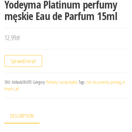
Yodeyma Platinum perfumy
męskie Eau de Parfum 15ml
12,99
zł
Sprawdź teraz!
SKU:
6d4ada58c0f5
Category:
Perfumy i wody męskie
Tags:
cień do powiek
,
peeling
,
st
tropez
,
ysl
DESCRIPTION