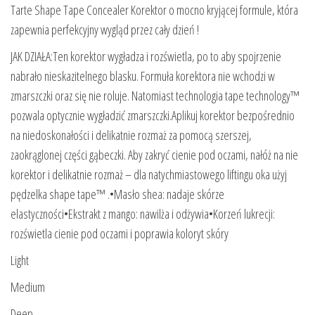
Tarte Shape Tape Concealer Korektor o mocno kryjącej formule, która
zapewnia perfekcyjny wygląd przez cały dzień !
JAK DZIAŁA:Ten korektor wygładza i rozświetla, po to aby spojrzenie
nabrało nieskazitelnego blasku. Formuła korektora nie wchodzi w
zmarszczki oraz się nie roluje. Natomiast technologia tape technology™
pozwala optycznie wygładzić zmarszczki.Aplikuj korektor bezpośrednio
na niedoskonałości i delikatnie rozmaż za pomocą szerszej,
zaokrąglonej części gąbeczki. Aby zakryć cienie pod oczami, nałóż na nie
korektor i delikatnie rozmaż – dla natychmiastowego liftingu oka użyj
pędzelka shape tape™ .•Masło shea: nadaje skórze
elastyczności•Ekstrakt z mango: nawilża i odżywia•Korzeń lukrecji:
rozświetla cienie pod oczami i poprawia koloryt skóry
Light
Medium
Deep