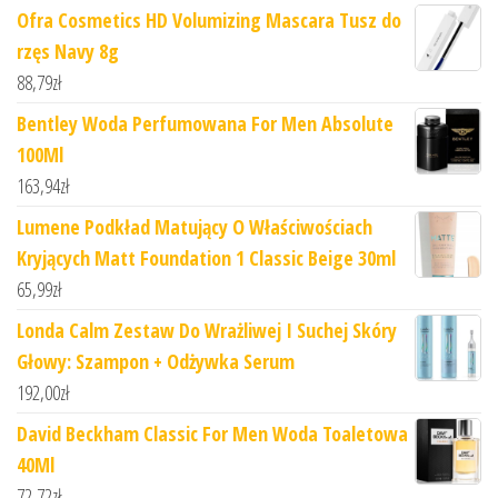
Ofra Cosmetics HD Volumizing Mascara Tusz do
rzęs Navy 8g
88,79
zł
Bentley Woda Perfumowana For Men Absolute
100Ml
163,94
zł
Lumene Podkład Matujący O Właściwościach
Kryjących Matt Foundation 1 Classic Beige 30ml
65,99
zł
Londa Calm Zestaw Do Wrażliwej I Suchej Skóry
Głowy: Szampon + Odżywka Serum
192,00
zł
David Beckham Classic For Men Woda Toaletowa
40Ml
72,72
zł